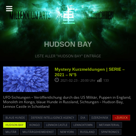
HUDSON BAY
LISTE ALLER "HUDSON BAY" EINTRÄGE
Mystery Kurzmeldungen | SERIE –
2021 – N°5
2021-02-23 - 20:00 Uhr
133
UFO-Sichtungen – Veröffentlichung durch das US Militär, Puppen in England,
Monolith im Kongo, blaue Hunde in Russland, Sichtungen – Hudson Bay,
Lennox Castle in Schottland
BLAUE HUNDE
DEFENSE INTELLIGENCE AGENCY
DIA
DZERZHINSK
« ZURÜCK
HUDSON BAY
KONGO
LENNOX CASTLE
LENNOXTOWN
METAMATERIAL
MILITÄR
MILITÄRGEHEIMDIENST
NEW YORK
RUSSLAND
SPINTRONICS