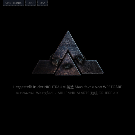
SPINTRONIK
UFO
USA
Powered By :
Hergestellt in der
von
NICHTRAUM 製造 Manufaktur
WESTGÅRD
Westgård
MILLENNIUM ARTS 勤続 GRUPPE e.K.
© 1994-2026
→