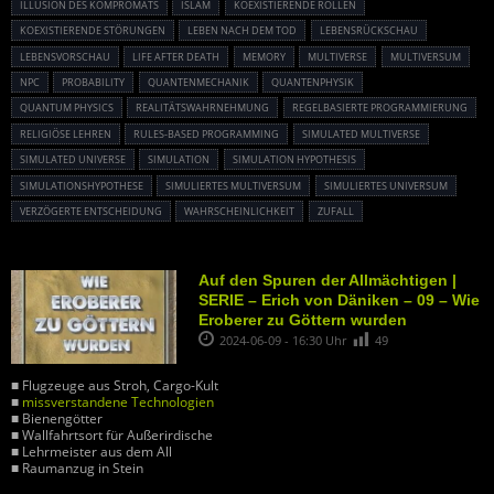
ILLUSION DES KOMPROMATS
ISLAM
KOEXISTIERENDE ROLLEN
KOEXISTIERENDE STÖRUNGEN
LEBEN NACH DEM TOD
LEBENSRÜCKSCHAU
LEBENSVORSCHAU
LIFE AFTER DEATH
MEMORY
MULTIVERSE
MULTIVERSUM
NPC
PROBABILITY
QUANTENMECHANIK
QUANTENPHYSIK
QUANTUM PHYSICS
REALITÄTSWAHRNEHMUNG
REGELBASIERTE PROGRAMMIERUNG
RELIGIÖSE LEHREN
RULES-BASED PROGRAMMING
SIMULATED MULTIVERSE
SIMULATED UNIVERSE
SIMULATION
SIMULATION HYPOTHESIS
SIMULATIONSHYPOTHESE
SIMULIERTES MULTIVERSUM
SIMULIERTES UNIVERSUM
VERZÖGERTE ENTSCHEIDUNG
WAHRSCHEINLICHKEIT
ZUFALL
Auf den Spuren der Allmächtigen |
SERIE – Erich von Däniken – 09 – Wie
Eroberer zu Göttern wurden
2024-06-09 - 16:30 Uhr
49
■ Flugzeuge aus Stroh, Cargo-Kult
■
missverstandene Technologien
■ Bienengötter
■ Wallfahrtsort für Außerirdische
■ Lehrmeister aus dem All
■ Raumanzug in Stein