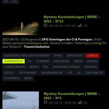
UK
USA
Mystery Kurzmeldungen | SERIE –
2021 – N°13
2021-06-19 - 11:01 Uhr
172
2021-06-16 – US Kongress &
UFO Unterlagen der CI & Pentagon
, Ulrich
Walter,
paranormaldatabase.com
, Kreatur in Indien, “
Advertisers coming for
your Dreams
” –
Trauminkubation
ADVERTISERS COMING FOR YOUR DREAMS
AFRIKA
ASTRONAUTIK
« ZURÜCK
AUSSERIRDISCHE
CIA
ED WARREN
ENTFÜHRUNG
INDIEN
KREATUR
LORRAINE WARREN
MANGO
NSA
PARANORMAL DATABASE
PENTAGON
SEDGLEY
THE CONJURING
TRAUMINKUBATION
UFO
UK
ULRICH WALTER
US KONGRESS
WESEN
Mystery Kurzmeldungen | SERIE –
2021 – N°4
2021-02-14 - 20:00 Uhr
210