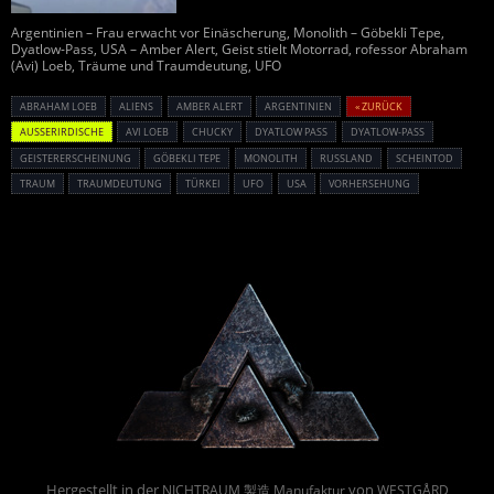
Argentinien – Frau erwacht vor Einäscherung, Monolith – Göbekli Tepe,
Dyatlow-Pass, USA – Amber Alert, Geist stielt Motorrad, rofessor Abraham
(Avi) Loeb, Träume und Traumdeutung, UFO
ABRAHAM LOEB
ALIENS
AMBER ALERT
ARGENTINIEN
« ZURÜCK
AUSSERIRDISCHE
AVI LOEB
CHUCKY
DYATLOW PASS
DYATLOW-PASS
GEISTERERSCHEINUNG
GÖBEKLI TEPE
MONOLITH
RUSSLAND
SCHEINTOD
TRAUM
TRAUMDEUTUNG
TÜRKEI
UFO
USA
VORHERSEHUNG
Powered By :
Hergestellt in der
von
NICHTRAUM 製造 Manufaktur
WESTGÅRD