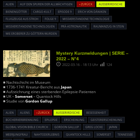
ALIEN
AUF DEN SPUREN DER ALLMÄCHTIGEN
« ZURÜCK
AUSSERIRDISCHE
BIENENGÖTTER
CARGO-KULT
EPISODE 9
ERICH VON DÄNIKEN
FLUGZEUGE AUS STROH
FOLGE 9
MISSVERSTANDENE TECHNOLOGIE
MISSVERSTANDENE TECHNOLOGIEN
PRÄ-ASTRONAUTIK
RAUMANZUG IN STEIN
WIE EROBERER ZU GÖTTERN WURDEN
Mystery Kurzmeldungen | SERIE –
2022 – N°4
2022-03-16 - 18:13 Uhr
124
■ Nachtschicht im Museum
■ 1736-1741 Kreatur-Bericht aus
Japan
■ Aufzeichnung eines sterbenden Epilepsie-Patienten
■ UK –
Somerset
– Quantock Hills
■ Studie von
Gordon Gallup
ALIEN
ALIENS
« ZURÜCK
AUSSERIRDISCHE
BESESSENHEIT
BÜCHERVERBRENNUNG
EPILEPSIE
ERSCHEINUNG
GEISTERERSCHEINUNG
GLOBAL VISION BIBLE CHURCH
GORDON GALLUP
GREG LOCKE
JAPAN
MEERJUNGFRAU
NAHTODERLEBNIS
QUANTOCK HILLS
SOMERSET
TENNESSEE