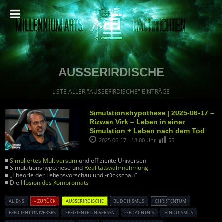
AUSSERIRDISCHE
LISTE ALLER "AUSSERIRDISCHE" EINTRÄGE
Simulationshypothese | 2025-06-17 –
Rizwan Virk – Leben in einer
Simulation + Leben nach dem Tod
2025-06-17 - 18:00 Uhr
55
■
Simuliertes Multiversum
und effiziente Universen
■ Simulationshypothese und
Realitätswahrnehmung
■ „Theorie der Lebensvorschau und -rückschau“
■ Die
Illusion des Kompromats
ALIENS
« ZURÜCK
AUSSERIRDISCHE
BUDDHISMUS
CHRISTENTUM
EFFICIENT UNIVERSES
EFFIZIENTE UNIVERSEN
GEDÄCHTNIS
HINDUISMUS