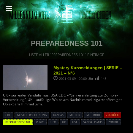
PREPAREDNESS 101
LISTE ALLER "PREPAREDNESS 101" EINTRÄGE
Mystery Kurzmeldungen | SERIE –
2021 – N°6
2021-03-09 - 20:00 Uhr
145
UK – surrealer Vandalismus, USA CDC – “Lehreranleitung zur Zombie-
Vorbereitung”, UK – auffällige Wolke am Nachthimmel, zigarrenförmiges
Objekt am Himmel uvm.
CDC
GEISTERERSCHEINUNG
KANSAS
METEOR
METEROID
« ZURÜCK
PREPAREDNESS 101
PUPPE
UFO
UK
USA
VANDALISMUS
ZOMBIE