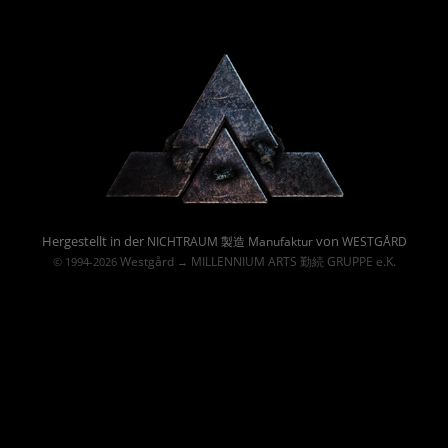
Powered By :
Hergestellt in der
von
NICHTRAUM 製造 Manufaktur
WESTGÅRD
Westgård
MILLENNIUM ARTS 勤続 GRUPPE e.K.
© 1994-2026
→