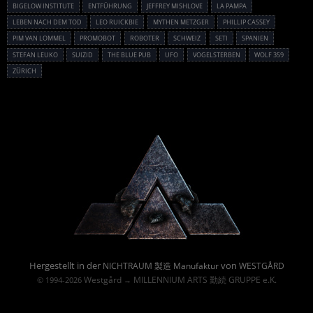
BIGELOW INSTITUTE
ENTFÜHRUNG
JEFFREY MISHLOVE
LA PAMPA
LEBEN NACH DEM TOD
LEO RUICKBIE
MYTHEN METZGER
PHILLIP CASSEY
PIM VAN LOMMEL
PROMOBOT
ROBOTER
SCHWEIZ
SETI
SPANIEN
STEFAN LEUKO
SUIZID
THE BLUE PUB
UFO
VOGELSTERBEN
WOLF 359
ZÜRICH
Powered By :
Hergestellt in der
von
NICHTRAUM 製造 Manufaktur
WESTGÅRD
Westgård
MILLENNIUM ARTS 勤続 GRUPPE e.K.
© 1994-2026
→