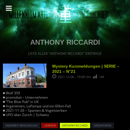
ANTHONY RICCARDI
LISTE ALLER "ANTHONY RICCARDI" EINTRÄGE
Mystery Kurzmeldungen | SERIE –
2021 – N°21
2021-12-06 - 19:08 Uhr
148
■ Wolf 359
■ promobot – Unternehmen
■ “The Blue Pub” in UK
■ Argentinien, LaPampa und ein 60km-Fall
■ 2021-11-26 – Spanien & Vogelsterben
■ UFO über Zürich | Schweiz
ANDREW P. WOOLNOUGH
« ZURÜCK
ANTHONY RICCARDI
ARGENTINIEN