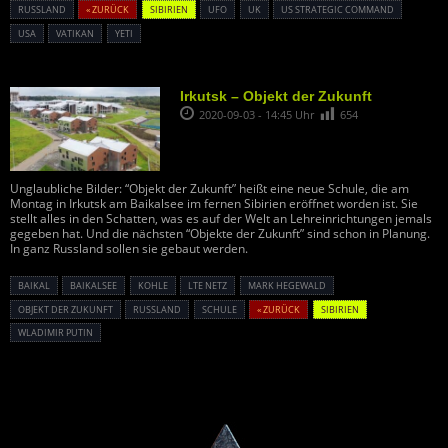
RUSSLAND
« ZURÜCK
SIBIRIEN
UFO
UK
US STRATEGIC COMMAND
USA
VATIKAN
YETI
Irkutsk – Objekt der Zukunft
2020-09-03 - 14:45 Uhr
654
Unglaubliche Bilder: “Objekt der Zukunft” heißt eine neue Schule, die am
Montag in Irkutsk am Baikalsee im fernen Sibirien eröffnet worden ist. Sie
stellt alles in den Schatten, was es auf der Welt an Lehreinrichtungen jemals
gegeben hat. Und die nächsten “Objekte der Zukunft” sind schon in Planung.
In ganz Russland sollen sie gebaut werden.
BAIKAL
BAIKALSEE
KOHLE
LTE NETZ
MARK HEGEWALD
OBJEKT DER ZUKUNFT
RUSSLAND
SCHULE
« ZURÜCK
SIBIRIEN
WLADIMIR PUTIN