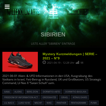
SIBIRIEN
LISTE ALLER "SIBIRIEN" EINTRÄGE
Mystery Kurzmeldungen | SERIE –
2021 – N°9
2021-04-19 - 12:28 Uhr
98
2021-06-01 Alien- & UFO Informationen in den USA, Ausgrabung des
Vatikans in Israel, Yeti-Betrug in Russland, UK und Großkatzen, US Strategic
Command, Lil Nas X “Satan Schuh” uvm.
6/666
ALIENS
BERG ZION
DORMITIO-ABTEI
DORMITIO-BASILIKA
FREEDOM OF INFORMATION ACT
GROSSKATZE
ISRAEL
KÖNIG DAVID
LIL NAS X
LUKE 10:18
MSCHF
NIKE
PANTHER
PENTAGRAMM
PUMA