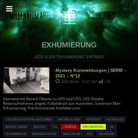
EXHUMIERUNG
LISTE ALLER "EXHUMIERUNG" EINTRÄGE
Mystery Kurzmeldungen | SERIE –
2021 – N°12
2021-06-06 - 17:27 Uhr
116
Interview mit Barack Obama zu UFO und USO, USS Omaha
Radaraufnahmen, angeb. Fußabdruck aus Australien, Somerton Man
Exhumierung, Prä-Astronautik Artefakte uvm.
3 SISTERS ECHO POINT KATOOMBA
ANCIENT ALIENS
ARTEFAKT
AUSTRALIEN
BARACK OBAMA
BIGFOOT
CIA
« ZURÜCK
EXHUMIERUNG
FBI
FUSSABDRUCK
MAGNOLIA HOTEL
MAILONLINE
NSA
OKLAHOMA