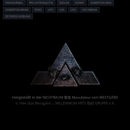
PARANORMAL
PRÄ-ASTRONAUTIK
SEGUIN
SIDNEY
SOMERTON MAN
SOMERTON MANN
TEXAS
UFO
USA
USO
USS OMAHA
ZEITVERSCHIEBUNG
Powered By :
Hergestellt in der
von
NICHTRAUM 製造 Manufaktur
WESTGÅRD
Westgård
MILLENNIUM ARTS 勤続 GRUPPE e.K.
© 1994-2026
→