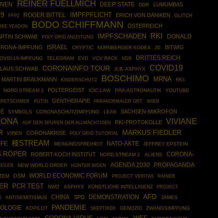
REINER FUELLMICH
ÜNEN
DEEP STATE
LUMUMBAS
DDR
19
IMPFPFLICHT
ROGER BITTEL
ERICH VON DÄNIKEN
FFP2
GLITCH
BODO SCHIFFMANN
ÖSTERREICH
IKE YEADON
IMPFSCHADEN
RKI
DONALD
RTIN SCHWAB
POLY GRID ANLEITUNG
ISRAEL
RONA-IMPFUNG
BITWIG
CRYPTIC
NÜRNBERGER KODEX
2G
DRITTES REICH
OVID-19-IMPFUNG
TELEGRAM
EVD
VCV RACK
NDR
COVID19
CORONAINFO TOUR
KLAUS SCHWAB
大名 ASPHYX
BOSCHIMO
MRNA
MARTIN BRAUKMANN
RKI-
KINDERSCHUTZ
POLTERGEIST
NORD STREAM 1
ICIC.LAW
PRÄ-ASTRONAUTIK
YOUTUBE
GENTHERAPIE
PUTIN
KRETSCHMER
PARANORMALER ORT
WIEN
RÉ
SACHSEN-MIKROFON
SYMBOLS
CORONASCHUTZIMPFUNG
LEAK
RONA
VIVIANE
RKI-PROTOKOLLE
AUF DEN SPUREN DER ALLMÄCHTIGEN
R
MARKUS FIEDLER
CORONAKRISE
VIREN
POLY GRID TUTORIAL
種STREAM
FFE
NATO-AKTE
MEINUNGSFREIHEIT
JEFFREY EPSTEIN
 RÖPER
CORONA-
ROBERT-KOCH INSTITUT
NORD STREAM 2
ALIENS
AGENDA 2030
PROPAGANDA
EILER
NEW WORLD ORDER
HUNTER BIDEN
WORLD ECONOMIC FORUM
OSM
TEM
RAINER
PROJECT VERITAS
ER
PCR TEST
NWO
ASPHYX
KÜNSTLICHE INTELLIGENZ
PROJECT
AFD
CHINA
DEMONSTRATION
SPD
S
ANTISEMITISMUS
JAMES
PANDEMIE
OLOGIE
KOPILOT
SKEPTIKER
GENOZID
ZWANGSIMPFUNG