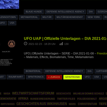
BLAUE HUNDE
DEFENSE INTELLIGENCE AGENCY
DIA
DZERZH
LENNOXTOWN
METAMATERIAL
MILITÄR
MILITÄRGEHEIMDIENST
NEW YORK
R
UFO
USA
UFO UAP | Offizielle Unterlagen – DIA 2021-01
2021-02-23 - 18:29 Uhr
130
UFO | Offizielle Unterlagen – SERIE – DIA 2021-01-08 –
Freedom
– Materials, Effects, Biomaterials, Time, Metamaterials
BIOMATERIAL
DEFENSE INTELLIGENCE AGENCY
DIA
LUFFAHR
NST
RAUMFAHRT
SPINTRONICS
« ZURÜCK
SPINTRONIK
UFO
USA
U
WELTWIRTSCHAFTSFORUM
KE
NASA
GESCHICHTE
WILHELM DOMKE-SCHULZ
AFRIKA
DEMOKRATIE
ARGEN
BUNDESREGIERUNG
TWITTER FILES
POLIZEIGEWALT
GESCHICHTEN AUS WIKIHAUSEN
CHRISTENTUM
TIEF
IMPFZWANG
MARS