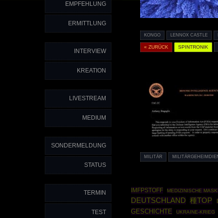
EMPFEHLUNG
ERMITTLUNG
KONGO
LENNOX CASTLE
« ZURÜCK
SPINTRONIK
INTERVIEW
KREATION
LIVESTREAM
MEDIUM
SONDERMELDUNG
MILITÄR
MILITÄRGEHEIMDIE
STATUS
IMFPSTOFF
MEDIZINISCHE MAS
TERMIN
DEUTSCHLAND
種TOP
GESCHICHTE
TEST
UKRAINE-KRIEG