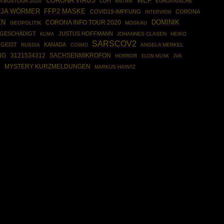
CORONA VIRUS
WEF
 BUSTOUR 2020
LOFI
ANTIFA
EUROPÄISCHE
TJA WÖRMER
FFP2 MASKE
COVID19-IMPFUNG
CORONA
INTERVIEW
EN
DOMINIK
CORONA INFO TOUR 2020
GEOPOLITIK
MOSKAU
GESCHÄDIGT
JUSTUS HOFFMANN
JOHANNES CLASEN
HEIKO
KLIMA
SARSCOV2
GEIST
KANADA
RUSSIA
COSMO
ANGELA MERKEL
3121534312
SACHSENMIKROFON
NG
HORROR
JVA
ELON MUSK
G
MYSTERY KURZMELDUNGEN
MARKUS HAINTZ