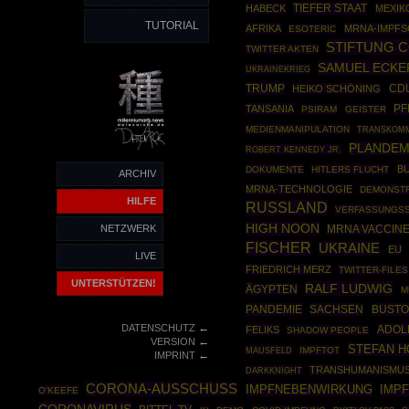
TIEFER STAAT
HABECK
MEXIK
TUTORIAL
AFRIKA
MRNA-IMPF
ESOTERIC
STIFTUNG 
TWITTER AKTEN
SAMUEL ECKE
UKRAINEKRIEG
TRUMP
CD
HEIKO SCHÖNING
PF
TANSANIA
PSIRAM
GEISTER
MEDIENMANIPULATION
TRANSKOMM
PLANDEM
ROBERT KENNEDY JR.
B
DOKUMENTE
HITLERS FLUCHT
ARCHIV
MRNA-TECHNOLOGIE
DEMONST
HILFE
RUSSLAND
VERFASSUNGS
HIGH NOON
NETZWERK
MRNA VACCIN
FISCHER
UKRAINE
EU
LIVE
FRIEDRICH MERZ
TWITTER-FILES
UNTERSTÜTZEN!
RALF LUDWIG
ÄGYPTEN
M
PANDEMIE
SACHSEN
BUST
←
DATENSCHUTZ
ADOL
FELIKS
SHADOW PEOPLE
←
VERSION
STEFAN 
MAUSFELD
IMPFTOT
←
IMPRINT
TRANSHUMANISMU
DARKKNIGHT
CORONA-AUSSCHUSS
IMPFNEBENWIRKUNG
IMP
O'KEEFE