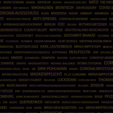
NATO
DIE GR
O
NORD STREAM
DIKTATUR
DÄMON
WUHAN
DELPHISCHER ORT
WIKIHAUSEN
BIONTECH
COVID-
JVA ROSDORF
SCHADEN
DER MENSCH
CORONA-AUSSCHUSS
MODERNA
ALIEN
NSDAP
AMBIENT
WIKIMEDIA
M
RT
ANTI-SPIEGEL
CORONA-PLANDEMIE
MA
WIRTSCHAFTSKRISE
NIEDERLANDE
ICIC
U
BERLIN
MYTHEN METZGER
AFRIKANISCHER KONTINENT
CO
ITALIEN
IZERBIONTECH
COUNTY BLUFF
IMPFTOD
DEUTSCHLAND GESCHICHTE
C
SUCHARIT BHAKDI
GELEUGNET
CALMING
UNIKATION
ERICH VON DAENIKEN
IE
OLAF SCHOLZ
NATIONALSOZIALISMUS
SCHWEIZ
EDGAR SIEMUND
FLUTHILFE
BUSTOUR 2020
KARL LAUTERBACH
UNDESTAG
MRNA-IMPFSTOFF
種DEUS
REALPOLITIK
UAP
RATIONEN
INFEKTIONSSCHUTZGESETZ
GÖTTINGEN
MICHAEL 
MWGFD
GRAPHEN
CHRISTOF MISE
SCHUTZ
SCHWEDEN
BAYERN
DJATLOW PASS
CO
E DAMAGE
BITWIG TUTORIAL
GRIPPE
MASKENATTEST
MICHAEL BALLWEG
DIRK POHLMANN
CORONA INFOTOU
UK
ANTHONY FAUCI
SPUK
INDIEN
MASKENPFLICHT
MRNA-IMPFSTO
BITWIG ANLEITUNG
P.L.O. LUMUMBA
THOMAS
LOCKDOWN
SERGEY FILBERT
ULDENTALER
RELIGION
DYATLOW PASS
ZENSUR
OUR
BEATE BAHNER
NATO UNTERSUCHUNGSAUSSCHUSS
PLAUEN
AHRW
F HITLER
ARD
QUERDENKEN 711
MRNA-GENTHERAPEUTIKA
NEW YORK
IMMUNSYS
HOMBURG
PFIZ
B0108
ARNE BURKHARDT
ÜBERSTERBLICHKEIT
HERMANN PLOPPA
QUERDENKEN
S
CIA
NATO AKTE
MUSIC
WORLD HEALTH ORGANIZATION
PROZES
FUNG
MRNA GEN-INJEKTION
MRNA IMPFTECHN
THÜRINGEN
BSW
MORD
DIVI