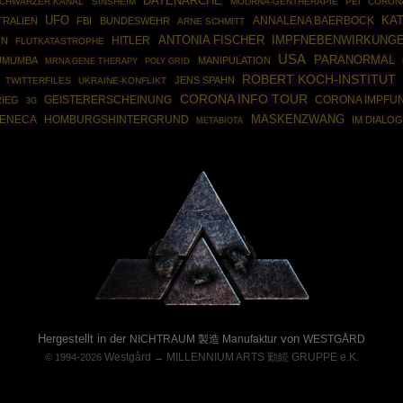
DATENARCHE
CHWARZER KANAL
SINSHEIM
MODRNA-GENTHERAPIE
PEI
CORONA
UFO
ANNALENA BAERBOCK
KA
TRALIEN
FBI
BUNDESWEHR
ARNE SCHMITT
ANTONIA FISCHER
IMPFNEBENWIRKUNG
HITLER
ON
FLUTKATASTROPHE
USA
PARANORMAL
LUMUMBA
MANIPULATION
MRNA GENE THERAPY
POLY GRID
ROBERT KOCH-INSTITUT
JENS SPAHN
TWITTERFILES
UKRAINE-KONFLIKT
CORONA INFO TOUR
RIEG
GEISTERERSCHEINUNG
CORONA IMPFU
3G
MASKENZWANG
ZENECA
HOMBURGSHINTERGRUND
IM DIALO
METABIOTA
Powered By :
Hergestellt in der
von
NICHTRAUM 製造 Manufaktur
WESTGÅRD
Westgård
MILLENNIUM ARTS 勤続 GRUPPE e.K.
© 1994-2026
→