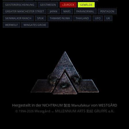
GEISTERERSCHEINUNG
GEISTWESEN
« ZURÜCK
GEMÄLDE
GREATER MANCHESTER STREET
JAPAN
MARS
PARANORMAL
PENTAGON
SKINWALKER RANCH
SPUK
TAMAMO NUMA
THAILAND
UFO
UK
WERWOLF
WINGATES GROVE
Powered By :
Hergestellt in der
von
NICHTRAUM 製造 Manufaktur
WESTGÅRD
Westgård
MILLENNIUM ARTS 勤続 GRUPPE e.K.
© 1994-2026
→