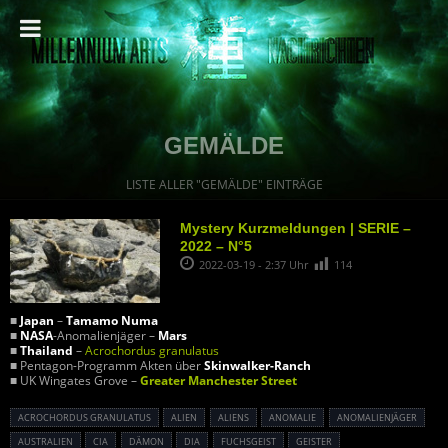
GEMÄLDE
LISTE ALLER "GEMÄLDE" EINTRÄGE
Mystery Kurzmeldungen | SERIE –
2022 – N°5
2022-03-19 - 2:37 Uhr
114
■
Japan
–
Tamamo Numa
■
NASA
-Anomalienjäger –
Mars
■
Thailand
–
Acrochordus granulatus
■ Pentagon-Programm Akten über
Skinwalker-Ranch
■ UK Wingates Grove –
Greater Manchester Street
ACROCHORDUS GRANULATUS
ALIEN
ALIENS
ANOMALIE
ANOMALIENJÄGER
AUSTRALIEN
CIA
DÄMON
DIA
FUCHSGEIST
GEISTER