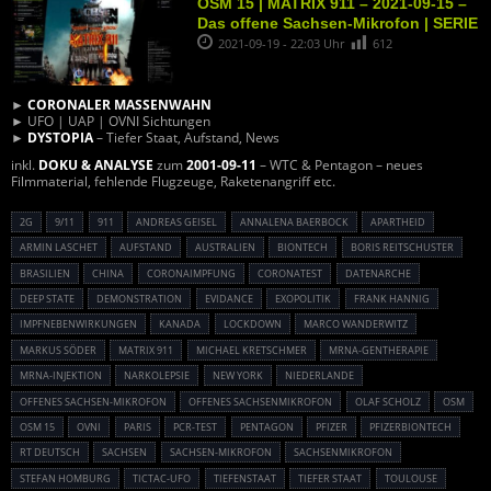
OSM 15 | MATRIX 911 – 2021-09-15 –
Das offene Sachsen-Mikrofon | SERIE
2021-09-19 - 22:03 Uhr
612
►
CORONALER MASSENWAHN
► UFO | UAP | OVNI Sichtungen
►
DYSTOPIA
– Tiefer Staat, Aufstand, News
inkl.
DOKU & ANALYSE
zum
2001-09-11
– WTC & Pentagon – neues
Filmmaterial, fehlende Flugzeuge, Raketenangriff etc.
2G
9/11
911
ANDREAS GEISEL
ANNALENA BAERBOCK
APARTHEID
ARMIN LASCHET
AUFSTAND
AUSTRALIEN
BIONTECH
BORIS REITSCHUSTER
BRASILIEN
CHINA
CORONAIMPFUNG
CORONATEST
DATENARCHE
DEEP STATE
DEMONSTRATION
EVIDANCE
EXOPOLITIK
FRANK HANNIG
IMPFNEBENWIRKUNGEN
KANADA
LOCKDOWN
MARCO WANDERWITZ
MARKUS SÖDER
MATRIX 911
MICHAEL KRETSCHMER
MRNA-GENTHERAPIE
MRNA-INJEKTION
NARKOLEPSIE
NEW YORK
NIEDERLANDE
OFFENES SACHSEN-MIKROFON
OFFENES SACHSENMIKROFON
OLAF SCHOLZ
OSM
OSM 15
OVNI
PARIS
PCR-TEST
PENTAGON
PFIZER
PFIZERBIONTECH
RT DEUTSCH
SACHSEN
SACHSEN-MIKROFON
SACHSENMIKROFON
STEFAN HOMBURG
TICTAC-UFO
TIEFENSTAAT
TIEFER STAAT
TOULOUSE