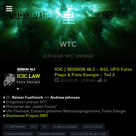
WTC
LISTE ALLER "WTC" EINTRÄGE
ICIC | SESSION 46.2 – 9/11, UFO False
Flags & Freie Energie – Teil 2
2023-07-03 - 17:58 Uhr
98
■ Dr.
Reiner Fuellmich
mit
Andrew Johnson
■ Ereignisse rund um 9/11
■ Phänomen der „kalten Fusion“
■ Ufo-Thematik, Existenz geheimer Weltraumprogramme, Freier Energie
■
Disclosure Project 2001
11. SEPTEMBER
9/11
911
CLIMATE CHANGE
COLD FUSION
CORONA PANDEMIC
CORONA-PANDEMIE
DISCLOSURE PROJECT 2001