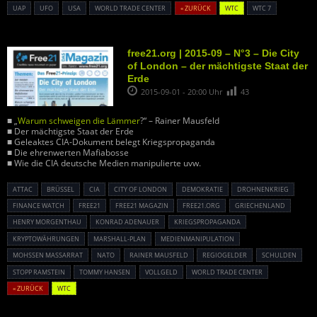
UAP
UFO
USA
WORLD TRADE CENTER
« ZURÜCK
WTC
WTC 7
free21.org | 2015-09 – N°3 – Die City
of London – der mächtigste Staat der
Erde
2015-09-01 - 20:00 Uhr
43
■ „
Warum schweigen die Lämmer
?“ – Rainer Mausfeld
■ Der mächtigste Staat der Erde
■ Geleaktes CIA-Dokument belegt Kriegspropaganda
■ Die ehrenwerten Mafiabosse
■ Wie die CIA deutsche Medien manipulierte uvw.
ATTAC
BRÜSSEL
CIA
CITY OF LONDON
DEMOKRATIE
DROHNENKRIEG
FINANCE WATCH
FREE21
FREE21 MAGAZIN
FREE21.ORG
GRIECHENLAND
HENRY MORGENTHAU
KONRAD ADENAUER
KRIEGSPROPAGANDA
KRYPTOWÄHRUNGEN
MARSHALL-PLAN
MEDIENMANIPULATION
MOHSSEN MASSARRAT
NATO
RAINER MAUSFELD
REGIOGELDER
SCHULDEN
STOPP RAMSTEIN
TOMMY HANSEN
VOLLGELD
WORLD TRADE CENTER
« ZURÜCK
WTC