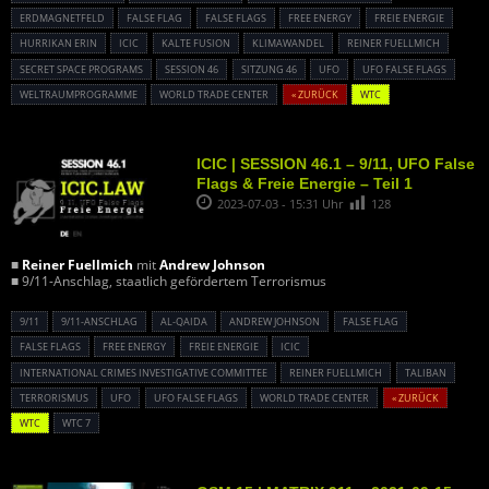
ERDMAGNETFELD
FALSE FLAG
FALSE FLAGS
FREE ENERGY
FREIE ENERGIE
HURRIKAN ERIN
ICIC
KALTE FUSION
KLIMAWANDEL
REINER FUELLMICH
SECRET SPACE PROGRAMS
SESSION 46
SITZUNG 46
UFO
UFO FALSE FLAGS
WELTRAUMPROGRAMME
WORLD TRADE CENTER
« ZURÜCK
WTC
ICIC | SESSION 46.1 – 9/11, UFO False
Flags & Freie Energie – Teil 1
2023-07-03 - 15:31 Uhr
128
■
Reiner Fuellmich
mit
Andrew Johnson
■ 9/11-Anschlag, staatlich gefördertem Terrorismus
9/11
9/11-ANSCHLAG
AL-QAIDA
ANDREW JOHNSON
FALSE FLAG
FALSE FLAGS
FREE ENERGY
FREIE ENERGIE
ICIC
INTERNATIONAL CRIMES INVESTIGATIVE COMMITTEE
REINER FUELLMICH
TALIBAN
TERRORISMUS
UFO
UFO FALSE FLAGS
WORLD TRADE CENTER
« ZURÜCK
WTC
WTC 7