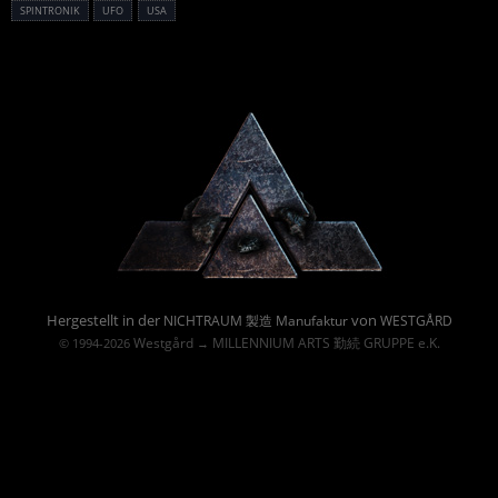
SPINTRONIK
UFO
USA
Powered By :
Hergestellt in der
von
NICHTRAUM 製造 Manufaktur
WESTGÅRD
Westgård
MILLENNIUM ARTS 勤続 GRUPPE e.K.
© 1994-2026
→