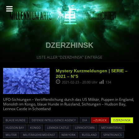
DZERZHINSK
LISTE ALLER "DZERZHINSK" EINTRÄGE
Mystery Kurzmeldungen | SERIE –
2021 – N°5
2021-02-23 - 20:00 Uhr
134
UFO-Sichtungen – Veröffentlichung durch das US Militär, Puppen in England,
Monolith im Kongo, blaue Hunde in Russland, Sichtungen – Hudson Bay,
Lennox Castle in Schottland
BLAUE HUNDE
DEFENSE INTELLIGENCE AGENCY
DIA
« ZURÜCK
DZERZHINSK
HUDSON BAY
KONGO
LENNOX CASTLE
LENNOXTOWN
METAMATERIAL
MILITÄR
MILITÄRGEHEIMDIENST
NEW YORK
RUSSLAND
SPINTRONICS