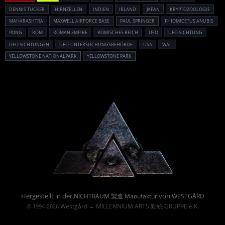
DENNIS TUCKER
HIRNZELLEN
INDIEN
IRLAND
JAPAN
KRYPTOZOOLOGIE
MAHARASHTRA
MAXWELL AIRFORCE BASE
PAUL SPRINGER
PHIOMICETUS ANUBIS
PONG
ROM
ROMAN EMPIRE
RÖMISCHES REICH
UFO
UFO SICHTUNG
UFO SICHTUNGEN
UFO-UNTERSUCHUNGSBEHÖRDE
USA
WAL
YELLOWSTONE NATIONALPARK
YELLOWSTONE PARK
Powered By :
Hergestellt in der
von
NICHTRAUM 製造 Manufaktur
WESTGÅRD
Westgård
MILLENNIUM ARTS 勤続 GRUPPE e.K.
© 1994-2026
→