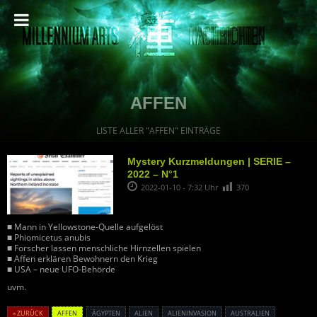
AFFEN
LISTE ALLER "AFFEN" EINTRÄGE
Mystery Kurzmeldungen | SERIE –
2022 – N°1
2022-01-10 - 7:32 Uhr
370
■ Mann in Yellowstone-Quelle aufgelöst
■ Phiomicetus anubis
■ Forscher lassen menschliche Hirnzellen spielen
■ Affen erklären Bewohnern den Krieg
■ USA – neue UFO-Behörde
uvm.
« ZURÜCK
AFFEN
ÄGYPTEN
ALIEN
ALIENINVASION
AUSTRALIEN