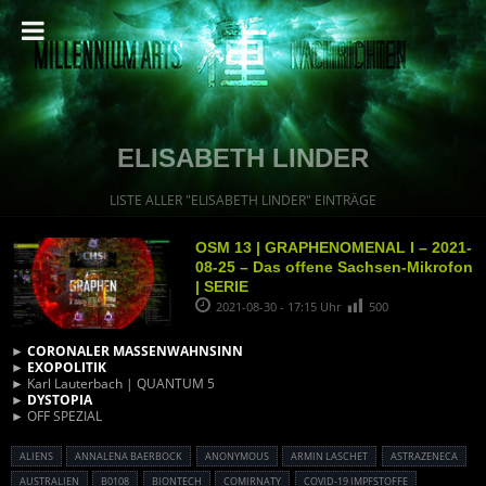
ELISABETH LINDER
LISTE ALLER "ELISABETH LINDER" EINTRÄGE
OSM 13 | GRAPHENOMENAL I – 2021-
08-25 – Das offene Sachsen-Mikrofon
| SERIE
2021-08-30 - 17:15 Uhr
500
►
CORONALER MASSENWAHNSINN
►
EXOPOLITIK
► Karl Lauterbach | QUANTUM 5
►
DYSTOPIA
► OFF SPEZIAL
ALIENS
ANNALENA BAERBOCK
ANONYMOUS
ARMIN LASCHET
ASTRAZENECA
AUSTRALIEN
B0108
BIONTECH
COMIRNATY
COVID-19 IMPFSTOFFE