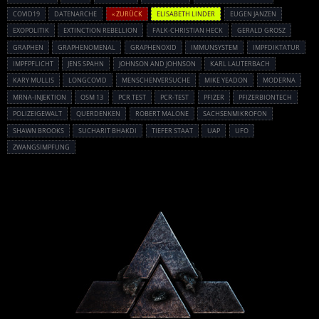
COVID19
DATENARCHE
« ZURÜCK
ELISABETH LINDER
EUGEN JANZEN
EXOPOLITIK
EXTINCTION REBELLION
FALK-CHRISTIAN HECK
GERALD GROSZ
GRAPHEN
GRAPHENOMENAL
GRAPHENOXID
IMMUNSYSTEM
IMPFDIKTATUR
IMPFPFLICHT
JENS SPAHN
JOHNSON AND JOHNSON
KARL LAUTERBACH
KARY MULLIS
LONGCOVID
MENSCHENVERSUCHE
MIKE YEADON
MODERNA
MRNA-INJEKTION
OSM 13
PCR TEST
PCR-TEST
PFIZER
PFIZERBIONTECH
POLIZEIGEWALT
QUERDENKEN
ROBERT MALONE
SACHSENMIKROFON
SHAWN BROOKS
SUCHARIT BHAKDI
TIEFER STAAT
UAP
UFO
ZWANGSIMPFUNG
Powered By :