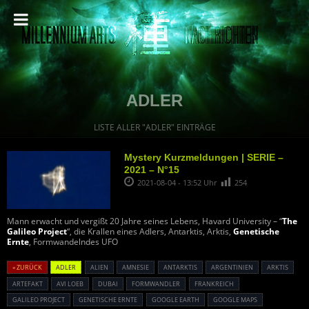
ADLER
LISTE ALLER "ADLER" EINTRÄGE
Mystery Kurzmeldungen | SERIE –
2021 – N°15
2021-08-04 - 13:52 Uhr
254
Mann erwacht und vergißt 20 Jahre seines Lebens, Havard University – “
The
Galileo Project
“, die Krallen eines Adlers, Antarktis, Arktis,
Genetische
Ernte
, Formwandelndes UFO
« ZURÜCK
ADLER
ALIEN
AMNESIE
ANTARKTIS
ARGENTINIEN
ARKTIS
ARTEFAKT
AVI LOEB
DUBAI
FORMWANDLER
FRANKREICH
GALILEO PROJECT
GENETISCHE ERNTE
GOOGLE EARTH
GOOGLE MAPS