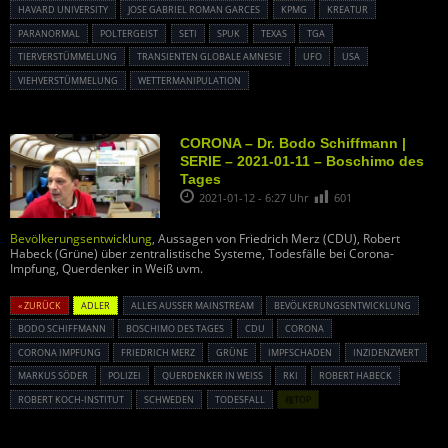
HAVARD UNIVERSITY
JOSE GABRIEL ROMAN GARCES
KPMG
KREATUR
PARANORMAL
POLTERGEIST
SETI
SPUK
TEXAS
TGA
TIERVERSTÜMMELUNG
TRANSIENTEN GLOBALE AMNESIE
UFO
USA
VIEHVERSTÜMMELUNG
WETTERMANIPULATION
CORONA – Dr. Bodo Schiffmann |
SERIE – 2021-01-11 – Boschimo des
Tages
2021-01-12 - 6:27 Uhr
601
Bevölkerungsentwicklung
, Aussagen von Friedrich Merz (CDU), Robert
Habeck (Grüne) über zentralistische Systeme, Todesfälle bei Corona-
Impfung, Querdenker in Weiß uvm.
« ZURÜCK
ADLER
ALLES AUSSER MAINSTREAM
BEVÖLKERUNGSENTWICKLUNG
BODO SCHIFFMANN
BOSCHIMO DES TAGES
CDU
CORONA
CORONA IMPFUNG
FRIEDRICH MERZ
GRÜNE
IMPFSCHADEN
INZIDENZWERT
MARKUS SÖDER
POLIZEI
QUERDENKER IN WEISS
RKI
ROBERT HABECK
ROBERT KOCH-INSTITUT
SCHWEDEN
TODESFALL
種TOP