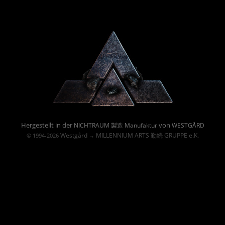
Powered By :
Hergestellt in der
von
NICHTRAUM 製造 Manufaktur
WESTGÅRD
Westgård
MILLENNIUM ARTS 勤続 GRUPPE e.K.
© 1994-2026
→