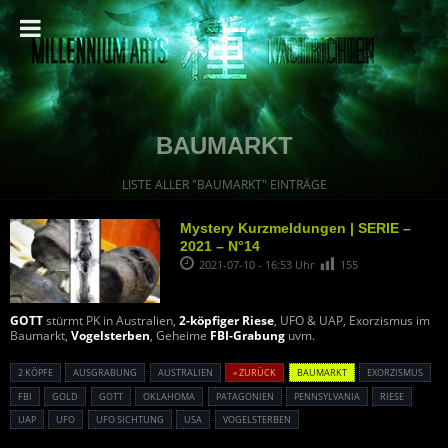
BAUMARKT
LISTE ALLER "BAUMARKT" EINTRÄGE
Mystery Kurzmeldungen | SERIE –
2021 – N°14
2021-07-10 - 16:53 Uhr
155
GOTT
stürmt PK in Australien,
2-köpfiger Riese
, UFO & UAP, Exorzismus im
Baumarkt,
Vogelsterben
, Geheime
FBI-Grabung
uvm.
2 KÖPFE
AUSGRABUNG
AUSTRALIEN
« ZURÜCK
BAUMARKT
EXORZISMUS
FBI
GOLD
GOTT
OKLAHOMA
PATAGONIEN
PENNSYLVANIA
RIESE
UAP
UFO
UFO SICHTUNG
USA
VOGELSTERBEN