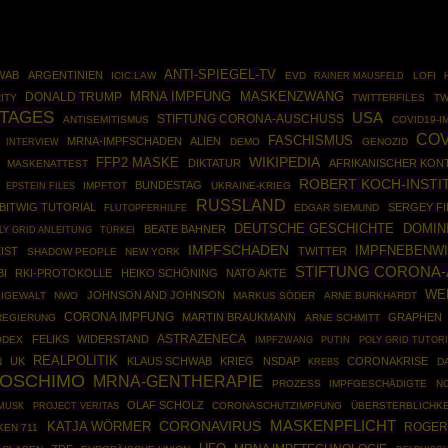
ANTI-SPIEGEL-TV
WAB
ARGENTINIEN
ICIC.LAW
EVD
RAINER MAUSFELD
LOFI
MRNA IMPFUNG
MASKENZWANG
DONALD TRUMP
ITY
TWITTERFILES
TW
 TAGES
USA
STIFTUNG CORONA-AUSCHUSS
ANTISEMITISMUS
COVID19-I
COV
FASCHISMUS
MRNA-IMPFSCHADEN
ALIEN
DEMO
GENOZID
INTERVIEW
WIKIPEDIA
FFP2 MASKE
DIKTATUR
AFRIKANISCHER KON
MASKENATTEST
ROBERT KOCH-INSTI
BUNDESTAG
EPSTEIN FILES
IMPFTOT
UKRAINE-KRIEG
RUSSLAND
BITWIG TUTORIAL
SERGEY FI
EDGAR SIEMUND
FLUTOPFERHILFE
DEUTSCHE GESCHICHTE
DOMIN
BEATE BAHNER
LY GRID ANLEITUNG
TÜRKEI
IMPFSCHADEN
IMPFNEBENW
IST
TWITTER
SHADOW PEOPLE
NEW YORK
STIFTUNG CORONA-
BI
RKI-PROTOKOLLE
HEIKO SCHÖNING
NATO AKTE
WE
JOHNSON AND JOHNSON
EIGEWALT
NWO
MARKUS SÖDER
ARNE BURKHARDT
CORONA IMPFUNG
MARTIN BRAUKMANN
GRAPHEN
REGIERUNG
ARNE SCHMITT
ASTRAZENECA
FELIKS
WIDERSTAND
ODEX
IMPFZWANG
PUTIN
POLY GRID TUTORI
REALPOLITIK
UK
KLAUS SCHWAB
KRIEG
NSDAP
CORONAKRISE
N
D
KREBS
OSCHIMO
MRNA-GENTHERAPIE
PROZESS
IMPFGESCHÄDIGTE
N
OLAF SCHOLZ
CORONASCHUTZIMPFUNG
ÜBERSTERBLICHKE
MUSK
PROJECT VERITAS
CORONAVIRUS
MASKENPFLICHT
KATJA WÖRMER
ROGER 
EN 711