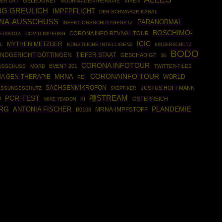
GELEUGNET
MODRNA-GENTHERAPIE
VIREN
HER ORT
G GREULICH
IMPFPFLICHT
DER SCHWARZE KANAL
NA-AUSSCHUSS
PARANORMAL
INFEKTIONSSCHUTZGESETZ
BOSCHIMO-
CORONA INFO REVIVAL TOUR
COVID-IMPFUNG
ETABIOTA
ICIC
MYTHEN METZGER
L
KÜNSTLICHE INTELLIGENZ
KINDERSCHUTZ
BODO
TIEFER STAAT
ANDGERICHT GÖTTINGEN
GESCHÄDIGT
3G
CORONA INFOTOUR
EVENT 201
USSCHUSS
MORD
TWITTER-FILES
MRNA
CORONAINFO TOUR
A GEN-THERAPIE
WORLD
PEI
SACHSENMIKROFON
JUSTUS HOFFMANN
ASSUNGSSCHUTZ
SKEPTIKER
種STREAM
PCR-TEST
0
ÖSTERREICH
KI
MIKE YEADON
RG
ANTONIA FISCHER
PLANDEMIE
B0108
MRNA-IMPFSTOFF