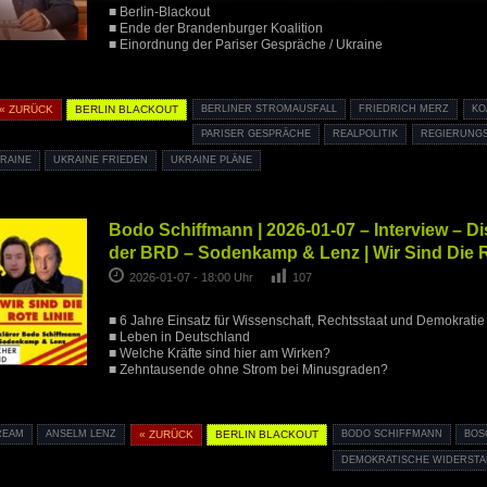
■ Berlin-Blackout
■ Ende der Brandenburger Koalition
■ Einordnung der Pariser Gespräche / Ukraine
« ZURÜCK
BERLIN BLACKOUT
BERLINER STROMAUSFALL
FRIEDRICH MERZ
KO
PARISER GESPRÄCHE
REALPOLITIK
REGIERUNG
RAINE
UKRAINE FRIEDEN
UKRAINE PLÄNE
Bodo Schiffmann | 2026-01-07 – Interview – D
der BRD – Sodenkamp & Lenz | Wir Sind Die R
2026-01-07 - 18:00 Uhr
107
■ 6 Jahre Einsatz für Wissenschaft, Rechtsstaat und Demokratie
■ Leben in Deutschland
■ Welche Kräfte sind hier am Wirken?
■ Zehntausende ohne Strom bei Minusgraden?
REAM
ANSELM LENZ
« ZURÜCK
BERLIN BLACKOUT
BODO SCHIFFMANN
BOS
DEMOKRATISCHE WIDERST