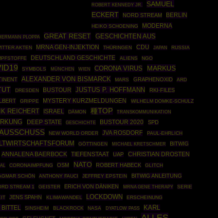
SAMUEL
ROBERT KENNEDY JR.
ECKERT
BERLIN
NORD STREAM
MODERNA
HEIKO SCHOENING
GREAT RESET
GESCHICHTEN AUS
HERMANN PLOPPA
MRNA GEN-INJEKTION
CDU
ITTER AKTEN
THÜRINGEN
RUSSIA
JAPAN
DEUTSCHLAND GESCHICHTE
MPFSTOFFE
ALIENS
NGO
ID19
MARKUS
CORONA VIRUS
SYMBOLS
MÜNCHEN
WIEN
ALEXANDER VON BISMARCK
TINENT
GRAPHENOXID
MARS
ARD
TUT
JUSTUS P. HOFFMANN
BUSTOUR
RKI-FILES
DRESDEN
LBERT
MYSTERY KURZMELDUNGEN
GRIPPE
WILHELM DOMKE-SCHULZ
種TOP
IK REICHERT
ISRAEL
DÄMON
TRANSKOMMUNIKATION
IRKUNG
DEEP STATE
BUSTOUR 2020
SPD
GESCHICHTE
AUSSCHUSS
JVA ROSDORF
NEW WORLD ORDER
PAUL-EHRLICH
LTWIRTSCHAFTSFORUM
BITWIG
GÖTTINGEN
MICHAEL KRETSCHMER
ANNALENA BAERBOCK
CHRISTIAN DROSTEN
TIEFENSTAAT
UAP
NATO
OSM
ROBERT HABECK
AL
CORONAIMPFUNG
GLITCH
BITWIG ANLEITUNG
AGMAR SCHÖN
ANTHONY FAUCI
JEFFREY EPSTEIN
ERICH VON DÄNIKEN
ORD STREAM 1
GEISTER
MRNA GENE THERAPY
SERIE
LOCKDOWN
JENS SPAHN
IT
KLIMAWANDEL
ERSCHEINUNG
BITTEL
KARL
SINSHEIM
BLACKROCK
NASA
DYATLOW PASS
ALLES