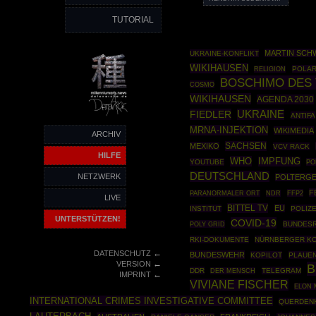
TUTORIAL
MARTIN SCH
UKRAINE-KONFLIKT
WIKIHAUSEN
POLAR
RELIGION
BOSCHIMO DES
COSMO
WIKIHAUSEN
AGENDA 2030
FIEDLER
UKRAINE
ANTIFA
MRNA-INJEKTION
WIKIMEDIA
ARCHIV
SACHSEN
MEXIKO
VCV RACK
HILFE
WHO
IMPFUNG
YOUTUBE
PO
DEUTSCHLAND
NETZWERK
POLTERGE
F
FFP2
PARANORMALER ORT
NDR
LIVE
BITTEL TV
EU
INSTITUT
POLIZ
UNTERSTÜTZEN!
COVID-19
POLY GRID
BUNDES
RKI-DOKUMENTE
NÜRNBERGER K
←
DATENSCHUTZ
BUNDESWEHR
KOPILOT
PLAUE
←
VERSION
B
DDR
TELEGRAM
DER MENSCH
←
IMPRINT
VIVIANE FISCHER
ELON 
INTERNATIONAL CRIMES INVESTIGATIVE COMMITTEE
QUERDENK