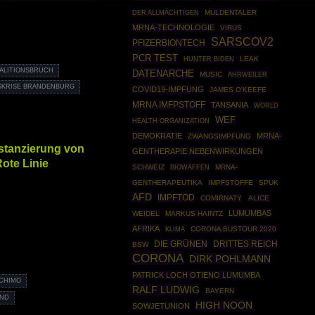
MULDENTALER
DER ALLMÄCHTIGEN
MRNA-TECHNOLOGIE
VIRUS
SARSCOV2
PFIZERBIONTECH
PCR TEST
LEAK
HUNTER BIDEN
ALITIONSBRUCH
DATENARCHE
MUSIC
AHRWEILER
SKRISE BRANDENBURG
COVID19-IMPFUNG
JAMES O'KEEFE
MRNA IMFPSTOFF
TANSANIA
WORLD
WEF
HEALTH ORGANIZATION
DEMOKRATIE
MRNA-
ZWANGSIMPFUNG
istanzierung von
GENTHERAPIE NEBENWIRKUNGEN
ote Linie
SCHWEIZ
BIOWAFFEN
MRNA-
GENTHERAPEUTIKA
IMPFSTOFFE
SPUK
AFD
IMPFTOD
COMIRNATY
ALICE
LUMUMBAS
WEIDEL
MARKUS HAINTZ
AFRIKA
CORONA BUSTOUR 2020
KLIMA
DIE GRÜNEN
DRITTES REICH
BSW
CORONA
DIRK POHLMANN
PATRICK LOCH OTIENO LUMUMBA
CHIMO
RALF LUDWIG
BAYERN
AND
HIGH NOON
SOWJETUNION