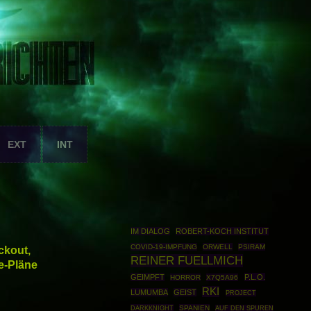
EXT
INT
IM DIALOG
ROBERT-KOCH INSTITUT
COVID-19-IMPFUNG
ORWELL
PSIRAM
ckout,
REINER FUELLMICH
e-Pläne
GEIMPFT
P.L.O.
HORROR
X7Q5A96
RKI
LUMUMBA
GEIST
PROJECT
DARKKNIGHT
SPANIEN
AUF DEN SPUREN