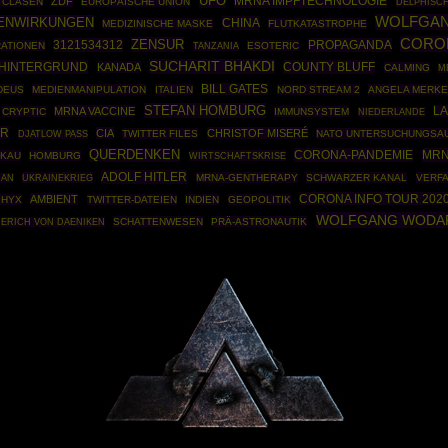
UFO
MRNA IMPFTECHNOLOGIE
ZDF
 CLASEN
EUROPÄISCHE UNION
DELPHISC
WOLFGAN
ENWIRKUNGEN
CHINA
MEDIZINISCHE MASKE
FLUTKATASTROPHE
CORO
ZENSUR
3121534312
PROPAGANDA
ATIONEN
ESOTERIC
TANZANIA
SUCHARIT BHAKDI
HINTERGRUND
COUNTY BLUFF
KANADA
CALMING
M
BILL GATES
DEUS
MEDIENMANIPULATION
ITALIEN
NORD STREAM 2
ANGELA MERKE
STEFAN HOMBURG
MRNA VACCINE
L
CRYPTIC
IMMUNSYSTEM
NIEDERLANDE
ER
CIA
CHRISTOF MISERÉ
TWITTER FILES
NATO UNTERSUCHUNGSA
DJATLOW PASS
QUERDENKEN
CORONA-PANDEMIE
MRN
KAU
HOMBURG
WIRTSCHAFTSKRISE
ADOLF HITLER
UKRAINEKRIEG
MRNA-GENTHERAPY
SCHWARZER KANAL
VERF
AN
CORONA INFO TOUR 202
AMBIENT
PHYX
TWITTER-DATEIEN
INDIEN
GEOPOLITIK
WOLFGANG WODA
SCHATTENWESEN
PRÄ-ASTRONAUTIK
ERICH VON DAENIKEN
Powered By :