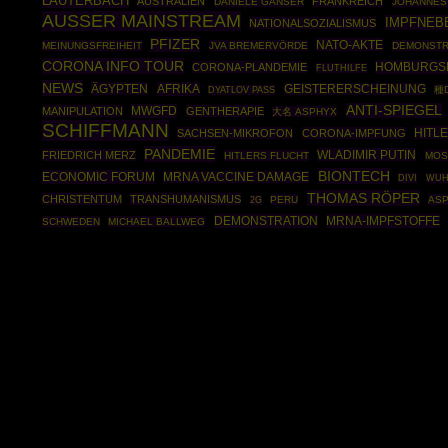
LAUTERBACH
AUSTRALIEN
FRANKREICH
DANIELE GANSER
JOHANNES
AUSSER MAINSTREAM
IMPFNEB
NATIONALSOZIALISMUS
PFIZER
NATO-AKTE
MEINUNGSFREIHEIT
JVA BREMERVÖRDE
DEMONSTR
CORONA INFO TOUR
HOMBURGS
CORONA-PLANDEMIE
FLUTHILFE
NEWS
ÄGYPTEN
AFRIKA
GEISTERERSCHEINUNG
種
DYATLOV PASS
ANTI-SPIEGEL
MWGFD
MANIPULATION
GENTHERAPIE
大名 ASPHYX
SCHIFFMANN
HITL
SACHSEN-MIKROFON
CORONA-IMPFUNG
PANDEMIE
WLADIMIR PUTIN
FRIEDRICH MERZ
HITLERS FLUCHT
MOS
BIONTECH
ECONOMIC FORUM
MRNA VACCINE DAMAGE
DIVI
WUH
THOMAS RÖPER
CHRISTENTUM
TRANSHUMANISMUS
PERU
AS
2G
DEMONSTRATION
MRNA-IMPFSTOFFE
SCHWEDEN
MICHAEL BALLWEG