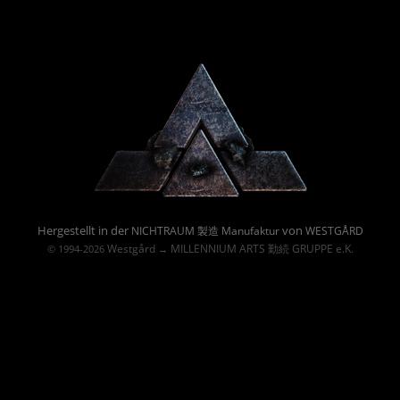
Powered By :
Hergestellt in der
von
NICHTRAUM 製造 Manufaktur
WESTGÅRD
Westgård
MILLENNIUM ARTS 勤続 GRUPPE e.K.
© 1994-2026
→