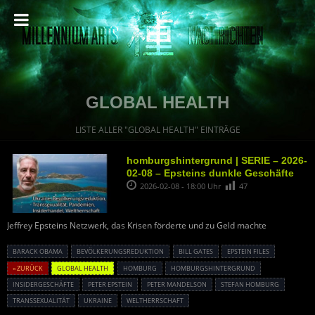
GLOBAL HEALTH
LISTE ALLER "GLOBAL HEALTH" EINTRÄGE
homburgshintergrund | SERIE – 2026-
02-08 – Epsteins dunkle Geschäfte
2026-02-08 - 18:00 Uhr
47
Jeffrey Epsteins Netzwerk, das Krisen förderte und zu Geld machte
BARACK OBAMA
BEVÖLKERUNGSREDUKTION
BILL GATES
EPSTEIN FILES
« ZURÜCK
GLOBAL HEALTH
HOMBURG
HOMBURGSHINTERGRUND
INSIDERGESCHÄFTE
PETER EPSTEIN
PETER MANDELSON
STEFAN HOMBURG
TRANSSEXUALITÄT
UKRAINE
WELTHERRSCHAFT