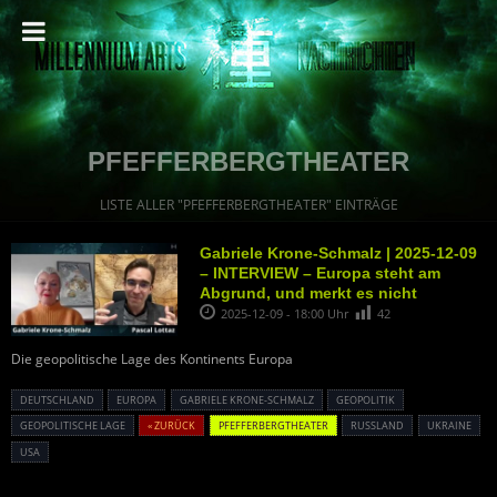
PFEFFERBERGTHEATER
LISTE ALLER "PFEFFERBERGTHEATER" EINTRÄGE
Gabriele Krone-Schmalz | 2025-12-09
– INTERVIEW – Europa steht am
Abgrund, und merkt es nicht
2025-12-09 - 18:00 Uhr
42
Die geopolitische Lage des Kontinents Europa
DEUTSCHLAND
EUROPA
GABRIELE KRONE-SCHMALZ
GEOPOLITIK
GEOPOLITISCHE LAGE
« ZURÜCK
PFEFFERBERGTHEATER
RUSSLAND
UKRAINE
USA