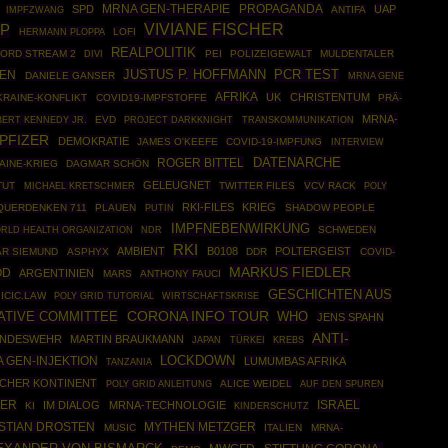
MRNA GEN-THERAPIE
PROPAGANDA
SPD
UAP
IMPFZWANG
ANTIFA
VIVIANE FISCHER
P
HERMANN PLOPPA
LOFI
REALPOLITIK
ORD STREAM 2
PEI
POLIZEIGEWALT
MULDENTALER
DIVI
JUSTUS P. HOFFMANN
PCR TEST
EN
DANIELE GANSER
MRNA GENE
AFRIKA
UK
CHRISTENTUM
KRAINE-KONFLIKT
COVID19-IMPFSTOFFE
PRÄ-
MRNA-
ERT KENNEDY JR.
EVD
PROJECT DARKKNIGHT
TRANSKOMMUNIKATION
PFIZER
DEMOKRATIE
JAMES O'KEEFE
COVID-19-IMPFUNG
INTERVIEW
DATENARCHE
ROGER BITTEL
AINE-KRIEG
DAGMAR SCHÖN
GELEUGNET
TUT
TWITTER FILES
VCV RACK
POLY
MICHAEL KRETSCHMER
RKI-FILES
KRIEG
QUERDENKEN 711
PLAUEN
PUTIN
SHADOW PEOPLE
IMPFNEBENWIRKUNG
RLD HEALTH ORGANIZATION
SCHWEDEN
NDR
RKI
AMBIENT
B0108
POLTERGEIST
R SIEMUND
ASPHYX
DDR
COVID-
MARKUS FIEDLER
OD
ARGENTINIEN
MARS
ANTHONY FAUCI
GESCHICHTEN AUS
ICIC.LAW
POLY GRID TUTORIAL
WIRTSCHAFTSKRISE
CORONA INFO TOUR
GATIVE COMMITTEE
WHO
JENS SPAHN
ANTI-
NDESWEHR
MARTIN BRAUKMANN
TÜRKEI
JAPAN
KREBS
 GEN-INJEKTION
LOCKDOWN
LUMUMBAS AFRIKA
TANZANIA
SCHER KONTINENT
POLY GRID ANLEITUNG
ALICE WEIDEL
AUF DEN SPUREN
LER
ISRAEL
IM DIALOG
MRNA-TECHNOLOGIE
KI
KINDERSCHUTZ
STIAN DROSTEN
MYTHEN METZGER
MUSIC
ITALIEN
MRNA-