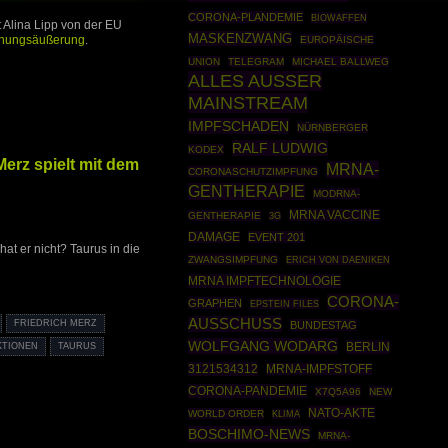
CORONA-PLANDEMIE
BIOWAFFEN
Alina Lipp von der EU
MASKENZWANG
inungsäußerung
.
EUROPÄISCHE
UNION
TELEGRAM
MICHAEL BALLWEG
ALLES AUSSER
MAINSTREAM
IMPFSCHADEN
NÜRNBERGER
RALF LUDWIG
KODEX
erz spielt mit dem
MRNA-
CORONASCHUTZIMPFUNG
GENTHERAPIE
MODRNA-
MRNA VACCINE
GENTHERAPIE
3G
DAMAGE
EVENT 201
at er nicht? Taurus in die
ZWANGSIMPFUNG
ERICH VON DAENIKEN
MRNA IMPFTECHNOLOGIE
CORONA-
GRAPHEN
EPSTEIN FILES
AUSSCHUSS
FRIEDRICH MERZ
BUNDESTAG
WOLFGANG WODARG
BERLIN
KTIONEN
TAURUS
3121534312
MRNA-IMPFSTOFF
CORONA-PANDEMIE
X7Q5A96
NEW
NATO-AKTE
WORLD ORDER
KLIMA
BOSCHIMO-NEWS
MRNA-