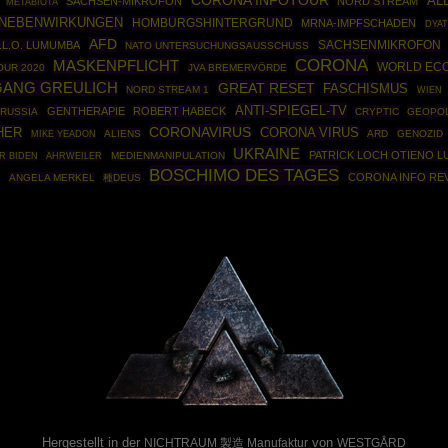
CORONA INFOTOUR
AL
SACHSEN-MIKROFON
NORD STREAM
METABIOTA
FNEBENWIRKUNGEN
HOMBURGSHINTERGRUND
MRNA-IMPFSCHADEN
DYAT
AFD
SACHSENMIKROFON
.L.O. LUMUMBA
NATO UNTERSUCHUNGSAUSSCHUSS
CORONA
MASKENPFLICHT
WORLD EC
OUR 2020
JVA BREMERVÖRDE
ANG GREULICH
GREAT RESET
FASCHISMUS
NORD STREAM 1
WIEN
ANTI-SPIEGEL-TV
GENTHERAPIE
ROBERT HABECK
RUSSIA
CRYPTIC
GEOPOL
CORONAVIRUS
HER
CORONA VIRUS
ALIENS
ARD
GENOZID
MIKE YEADON
UKRAINE
PATRICK LOCH OTIENO 
AHRWEILER
MEDIENMANIPULATION
R BIDEN
BOSCHIMO DES TAGES
B
CORONA INFO REV
ANGELA MERKEL
種DEUS
Powered By :
Hergestellt in der
von
NICHTRAUM 製造 Manufaktur
WESTGÅRD