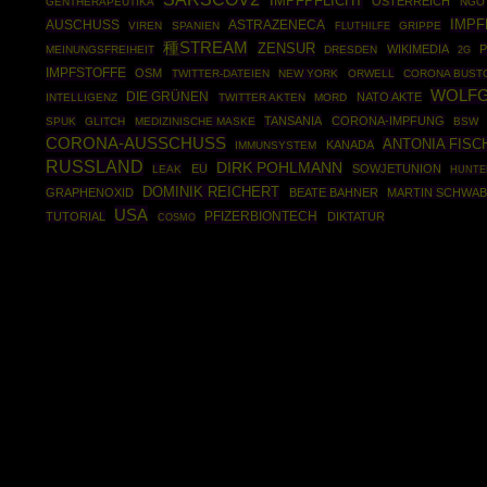
IMPFPFLICHT
ÖSTERREICH
GENTHERAPEUTIKA
NGO
IMP
AUSCHUSS
ASTRAZENECA
VIREN
SPANIEN
GRIPPE
FLUTHILFE
種STREAM
ZENSUR
WIKIMEDIA
P
MEINUNGSFREIHEIT
DRESDEN
2G
IMPFSTOFFE
OSM
TWITTER-DATEIEN
NEW YORK
ORWELL
CORONA BUST
WOLFG
DIE GRÜNEN
NATO AKTE
INTELLIGENZ
TWITTER AKTEN
MORD
TANSANIA
CORONA-IMPFUNG
SPUK
GLITCH
MEDIZINISCHE MASKE
BSW
CORONA-AUSSCHUSS
ANTONIA FISC
KANADA
IMMUNSYSTEM
RUSSLAND
DIRK POHLMANN
EU
SOWJETUNION
LEAK
HUNTE
DOMINIK REICHERT
GRAPHENOXID
BEATE BAHNER
MARTIN SCHWA
USA
PFIZERBIONTECH
TUTORIAL
DIKTATUR
COSMO