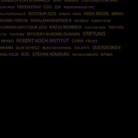
EXANDER VON BISMARCK
MWGFD
STIFTUNG CORONA-
DEMO
CDU
TIEFENSTAAT
ZDF
LOW PASS
PARANORMALER ORT
HIGH NOON
BUSTOUR 2020
MRNA-
DÄMON
PERU
FLUTOPFERHILFE
ONOMIC FORUM
ANNALENA BAERBOCK
SCHWEIZ
KÜNSTLICHE
CORONA INFO TOUR 2020
KATJA WÖRMER
TWITTER
DJATLOW PASS
STIFTUNG
MYSTERY KURZMELDUNGEN
ITIK
YOUTUBE
ROBERT KOCH-INSTITUT
CHINA
MEXIKO
FELIKS
QUERDENKEN
LUMUMBA
OLAF SCHOLZ
HEIKO SCHOENING
POLARITY
ICIC
STEFAN HOMBURG
IVAL TOUR
BITWIG
RKI-DOKUMENTE