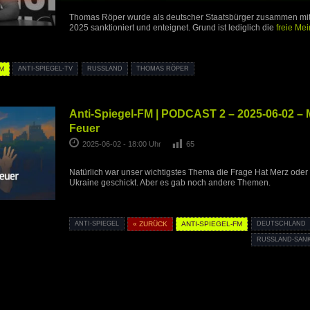
Thomas Röper wurde als deutscher Staatsbürger zusammen mit 
2025 sanktioniert und enteignet. Grund ist lediglich die
freie Me
FM
ANTI-SPIEGEL-TV
RUSSLAND
THOMAS RÖPER
Anti-Spiegel-FM | PODCAST 2 – 2025-06-02 – M
Feuer
2025-06-02 - 18:00 Uhr
65
Natürlich war unser wichtigstes Thema die Frage Hat Merz oder h
Ukraine geschickt. Aber es gab noch andere Themen.
ANTI-SPIEGEL
« ZURÜCK
ANTI-SPIEGEL-FM
DEUTSCHLAND
RUSSLAND-SAN