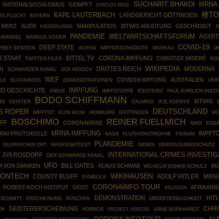
SUCHARIT BHAKDI
MRNA
NATIONALSOZIALISMUS
GEIMPFT
DYATLOV PASS
種TO
KARL LAUTERBACH
LANDGERICHT GÖTTINGEN
RS FLUCHT
BAYERN
H MERZ
ALIEN
MANIPULATION
BITWIG ANLEITUNG
GESCHÄDIGT
N
NIEDERLANDE
PANDEMIE
WELTWIRTSCHAFTSFORUM
ÄGYPT
AWANDEL
MARKUS SÖDER
COVID-19
DEEP STATE
FREY EPSTEIN
IMPFGESCHÄDIGTE
MOSKAU
U
WUHAN
R STAAT
BITTEL TV
CORONA IMPFUNG
CHRISTOF MISERÉ
TWITTER-FILES
ROB
WIKIPEDIA
DRITTES REICH
MODERNA
N
SCHWARZER KANAL
DER MENSCH
WEF
COVID19-IMPFUNG
AUSTRALIEN
ELD
BLACKROCK
DEMONSTRATIONEN
UKR
D GESCHICHTE
IMPFUNG
VIRUS
IMPFSTOFFE
ESOTERIC
PAUL-EHRLICH INSTI
BODO SCHIFFMANN
BITWIG
NG
GEISTER
CALMING
大名 ASPHYX
S RÖPER
DEUTSCHLAND
IMPFTOT
HOMBURG
GÖTTINGEN
WO
ELON MUSK
BOSCHIMO
REINER FUELLMICH
FF
CORONAKRISE
NWO
EDGA
MRNA IMPFUNG
IMPFT
RKI-PROTOKOLLE
NASA
FLUTKATASTROPHE
PSIRAM
PLANDEMIE
MASKENATTEST
INDIEN
VERFASSUNGSSCHUTZ
DELPHISCHER ORT
INTERNATIONAL CRIMES INVESTI
JVA ROSDORF
DER SCHWARZE KANAL
UFO
H VON DÄNIKEN
BILL GATES
KLAUS SCHWAB
BU
WILHELM DOMKE-SCHULZ
IONTECH
WIKIHAUSEN
COUNTY BLUFF
ADOLF HITLER
MRNA
SYMBOLS
CORONAINFO TOUR
ROBERT-KOCH INSTITUT
GEIST
AFRIKANI
RELIGION
DEMONSTRATION
HIT
 SCHMITT
ERSCHEINUNG
MÜNCHEN
ÜBERSTERBLICHKEIT
CHRI
CH
GEISTERERSCHEINUNG
HORROR
ARNE BURKHARDT
PROJECT VERITAS