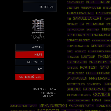
DONALD TRUMP
GENTHERAPY
TUTORIAL
MRNA VACCINE
SINSHEIM
HITLE
TRANSHUMANISMUS
FRIEDRIC
SAMUEL ECKERT
FBI
KLIM
CIA
WIDERSTAND
THERAPY
JEF
TIEFE
ASTRONAUTIK
SKEPTIKER
GENTHERAPIE NEBENWIRKUNGE
SERGEY FILBERT
RAINER MAUSF
DEUTSCHLAN
SCHATTENWESEN
ARCHIV
GRID
KOPILOT
BUNDESREGIERU
HILFE
THOMA
BUSTOUR
PROZESS
NETZWERK
AGENDA 2030
MRNA IMFPSTO
NATO
PCR-TEST
IMPFUNG
LIVE
HEIKO SCHÖNING
UKRAINEKRIEG
UNTERSTÜTZEN!
WIKIHAUSEN
FFP2 MASKE
ERIC
TWITTERFILES
COMIRNATY
←
B
DATENSCHUTZ
SPIEGEL
PARANORMAL
←
VERSION
COVID19
JOHANNES CLASEN
←
IMPRINT
NSDAP
ARNE
DER ALLMÄCHTIGEN
MRNA-INJEKTION
WLADIMIR PUTIN
JUSTUS HOFFMANN
FRANKREI
SARSCOV2