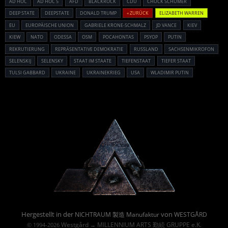
AD HOC
AD HOC 5
AFD
BLACKROCK
CDU
CHUCK SCHUMER
DEEP STATE
DEEPSTATE
DONALD TRUMP
« ZURÜCK
ELIZABETH WARREN
EU
EUROPÄISCHE UNION
GABRIELE KRONE-SCHMALZ
JD VANCE
KIEV
KIEW
NATO
ODESSA
OSM
POCAHONTAS
PSYOP
PUTIN
REKRUTIERUNG
REPRÄSENTATIVE DEMOKRATIE
RUSSLAND
SACHSENMIKROFON
SELENSKIJ
SELENSKY
STAAT IM STAATE
TIEFENSTAAT
TIEFER STAAT
TULSI GABBARD
UKRAINE
UKRAINEKRIEG
USA
WLADIMIR PUTIN
Powered By :
Hergestellt in der
von
NICHTRAUM 製造 Manufaktur
WESTGÅRD
Westgård
MILLENNIUM ARTS 勤続 GRUPPE e.K.
© 1994-2026
→