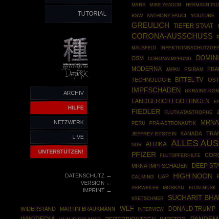
MARS
HERMANN PLO
MIKE YEADON
TUTORIAL
BSW
ANTHONY FAUCI
YOUTUBE
GREULICH
TIEFER STAAT
CORONA-AUSSCHUSS
MAUSFELD
INFEKTIONSSCHUTZGE
DOMINI
OSM
CORONAIMPFUNG
MODERNA
FRA
PSIRAM
JAPAN
BITTEL TV
TECHNOLOGIE
ÖST
IMPFSCHADEN
UKRAINE-KON
ARCHIV
LANDGERICHT GÖTTINGEN
EP
HILFE
FIEDLER
FLUTKATASTROPHE
MRNA
NETZWERK
PERU
PRÄ-ASTRONAUTIK
KANADA
TRA
JEFFREY EPSTEIN
LIVE
ALLES AU
AFRIKA
NDR
UNTERSTÜTZEN!
PFIZER
COR
FLUTOPFERHILFE
DEEP ST
MRNA-IMPFSCHADEN
←
DATENSCHUTZ
HIGH NOON
UAP
CALMING
←
VERSION
AHRWEILER
MOSKAU
ELON MUSK
←
IMPRINT
SUCHARIT BHA
KRETSCHMER
WEF
DONALD TRUMP
WIDERSTAND
MARTIN BRAUKMANN
INTERVIEW