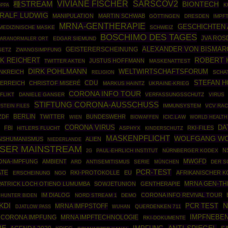
VIVIANE FISCHER
SARSCOV2
種STREAM
BIONTECH
PPA
K
RALF LUDWIG
MANIPULATION
MARTIN SCHWAB
GÖTTINGEN
DRESDEN
IMPF
MRNA-GENTHERAPIE
GESCHICHTEN 
MEDIZINISCHE MASKE
SCHWEIZ
BOSCHIMO DES TAGES
JVA RO
EDGAR SIEMUND
PARANORMALER ORT
ALEXANDER VON BISMAR
GEISTERERSCHEINUNG
SETZ
ZWANGSIMPFUNG
ROBERT 
K REICHERT
JUSTUS HOFFMANN
TWITTER AKTEN
MASKENATTEST
DIRK POHLMANN
WELTWIRTSCHAFTSFORUM
NKREICH
SCHA
RELIGION
STEFAN 
CDU
ERREICH
CHRISTOF MISERÉ
MARKUS HAINTZ
UKRAINE-KRIEG
CORONA INFO TOUR
FLIKT
DANIELE GANSER
VERFASSUNGSSCHUTZ
VIRUS
STIFTUNG CORONA-AUSSCHUSS
STEIN FILES
IMMUNSYSTEM
VCV RA
BERLIN
ZDF
TWITTER
BUNDESWEHR
BIOWAFFEN
ICIC.LAW
WORLD HEALTH
WIEN
CORONA VIRUS
DA
FBI
RKI-FILES
HITLERS FLUCHT
ASPHYX
KINDERSCHUTZ
MASKENPFLICHT
WOLFGANG W
NSHUMANISMUS
ALIEN
NIEDERLANDE
SSER MAINSTREAM
N
PAUL-EHRLICH INSTITUT
NÜRNBERGER KODEX
2G
MWGFD
ONA-IMPFUNG
AMBIENT
ARD
ANTISEMITISMUS
SERIE
MÜNCHEN
DER S
PCR-TEST
ATE
RKI-PROTOKOLLE
EU
AFRIKANISCHER K
ERSCHEINUNG
NGO
MRNA GEN-TH
PATRICK LOCH OTIENO LUMUMBA
SOWJETUNION
GENTHERAPIE
IM DIALOG
CORONA INFO REVIVAL TOUR
NORD STREAM 1
DEMO
HUNTER BIDEN
N
KDI
PCR TEST
MRNA IMFPSTOFF
QUERDENKEN 711
DJATLOW PASS
WUHAN
IMPFNEBE
MRNA IMPFTECHNOLOGIE
CORONA IMPFUNG
RKI-DOKUMENTE