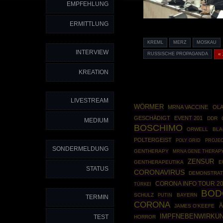
EMPFEHLUNG
ERMITTLUNG
KREML
MERZ
MOSKAU
INTERVIEW
RUSSISCHE PROPAGANDA
«
KREATION
LIVESTREAM
WÖRMER
MRNA VACCINE
OLA
GESCHÄDIGT
EVENT 201
DDR
MEDIUM
BOSCHIMO
ORWELL
BLA
POLTERGEIST
POLY GRID
PROJEC
SONDERMELDUNG
GENTHERAPY
MRNA GENE THERAP
ZENSUR
GENTHERAPEUTIKA
E
STATUS
CORONAVIRUS
DEMONSTRAT
CORONA INFO TOUR 2
TÜRKEI
BOD
SCHULZ
PUTIN
BAYERN
TERMIN
CORONA
Ä
JAMES O'KEEFE
IMPFNEBENWIRKU
TEST
HORROR