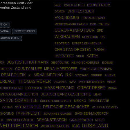
ressiven Politik der
CHRISTENTUM
TWITTERFILES
PASS
werten Zustand sind.
DRITTES REICH
DÄMON
FASCHISMUS
POLIZEIGEWALT
MEDIENMANIPULATION
EVD
ITALIEN
ATION
CORONA INFOTOUR
SPD
GANDA
SOWJETUNION
WIKIHAUSEN
UK
NEW YORK
ADIMIR PUTIN
ESOTERIC
ROBERT KENNEDY JR.
CHRISTIAN DROSTEN
MRNA-
KATJA
IMPFSTOFF
SPUK
JUSTUS P. HOFFMANN
ECK
GEOPOLITIK
HEIKO SCHOENING
種DEUS
COUNTY BLUFF
MRNA-IMPFSTOFFE
ERICH VON DÄNIKEN
TUTORIAL
RKI
REALPOLITIK
MRNA IMPFUNG
KI
X7Q5A96
GRIPPE
ALIENS
THOMAS RÖPER
TERBACH
NWO
TWITTER-DATEIEN
MRNA-
TANZANIA
GREAT RESET
MASKENZWANG
DESREGIERUNG
THÜRINGEN
MRNA-
MRNA GEN-INJEKTION
DEUTSCHLAND GESCHICHTE
LEAK
IGATIVE COMMITTEE
MEXIKO
DEMOKRATIE
ÜBERSTERBLICHKEIT
DEUTSCHE GESCHICHTE
ASTRAZENECA
COSMO
WILHELM DOMKE-
IMPFPFLICHT
CHÖNING
SACHSEN-MIKROFON
JOHANNES CLASEN
DEMONSTRATION
GRAPHENOXID
DT
IMPFGESCHÄDIGTE
MUSIC
NER FUELLMICH
RUSSLAND
ICIC
WLADIMIR PUTIN