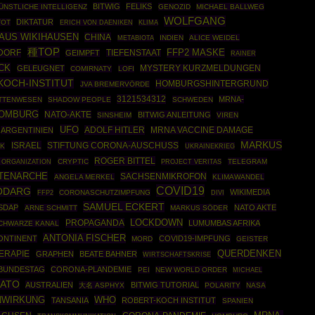
BITWIG
FELIKS
ÜNSTLICHE INTELLIGENZ
GENOZID
MICHAEL BALLWEG
WOLFGANG
DIKTATUR
TOT
ERICH VON DAENIKEN
KLIMA
AUS WIKIHAUSEN
CHINA
INDIEN
ALICE WEIDEL
METABIOTA
種TOP
SDORF
FFP2 MASKE
GEIMPFT
TIEFENSTAAT
RAINER
CK
GELEUGNET
MYSTERY KURZMELDUNGEN
COMIRNATY
LOFI
KOCH-INSTITUT
HOMBURGSHINTERGRUND
JVA BREMERVÖRDE
3121534312
MRNA-
TTENWESEN
SHADOW PEOPLE
SCHWEDEN
HOMBURG
NATO-AKTE
BITWIG ANLEITUNG
SINSHEIM
VIREN
UFO
ADOLF HITLER
ARGENTINIEN
MRNA VACCINE DAMAGE
MARKUS
ISRAEL
STIFTUNG CORONA-AUSCHUSS
CK
UKRAINEKRIEG
ROGER BITTEL
 ORGANIZATION
CRYPTIC
TELEGRAM
PROJECT VERITAS
TENARCHE
SACHSENMIKROFON
ANGELA MERKEL
KLIMAWANDEL
COVID19
ODARG
WIKIMEDIA
FFP2
CORONASCHUTZIMPFUNG
DIVI
SAMUEL ECKERT
SDAP
NATO AKTE
ARNE SCHMITT
MARKUS SÖDER
PROPAGANDA
LOCKDOWN
LUMUMBAS AFRIKA
CHWARZE KANAL
ANTONIA FISCHER
ONTINENT
COVID19-IMPFUNG
MORD
GEISTER
ERAPIE
QUERDENKEN
GRAPHEN
BEATE BAHNER
WIRTSCHAFTSKRISE
BUNDESTAG
CORONA-PLANDEMIE
PEI
NEW WORLD ORDER
MICHAEL
ATO
AUSTRALIEN
BITWIG TUTORIAL
大名 ASPHYX
POLARITY
NASA
NWIRKUNG
WHO
TANSANIA
ROBERT-KOCH INSTITUT
SPANIEN