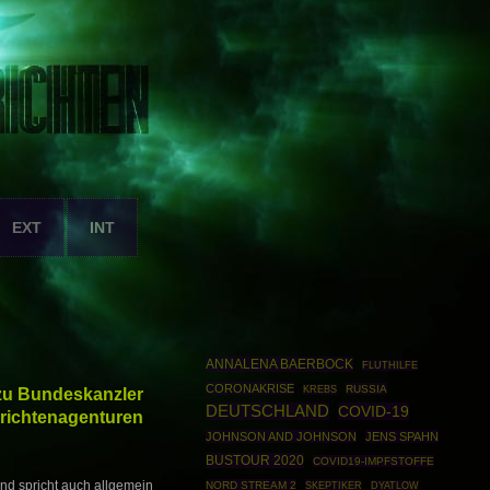
EXT
INT
ANNALENA BAERBOCK
FLUTHILFE
CORONAKRISE
RUSSIA
 zu Bundeskanzler
KREBS
DEUTSCHLAND
COVID-19
chrichtenagenturen
JOHNSON AND JOHNSON
JENS SPAHN
BUSTOUR 2020
COVID19-IMPFSTOFFE
und spricht auch allgemein
NORD STREAM 2
SKEPTIKER
DYATLOW