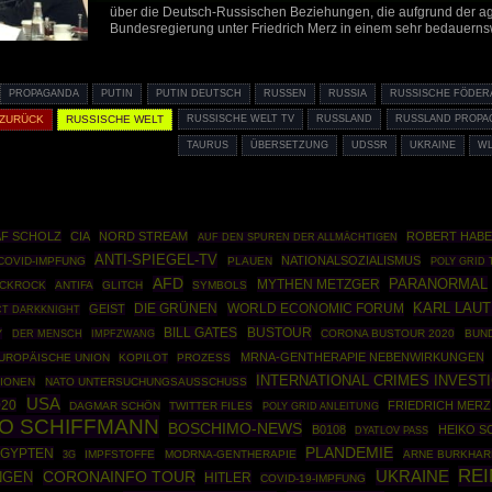
über die Deutsch-Russischen Beziehungen, die aufgrund der agg
Bundesregierung unter Friedrich Merz in einem sehr bedauerns
PROPAGANDA
PUTIN
PUTIN DEUTSCH
RUSSEN
RUSSIA
RUSSISCHE FÖDER
 ZURÜCK
RUSSISCHE WELT
RUSSISCHE WELT TV
RUSSLAND
RUSSLAND PROPA
TAURUS
ÜBERSETZUNG
UDSSR
UKRAINE
WL
F SCHOLZ
CIA
NORD STREAM
ROBERT HAB
AUF DEN SPUREN DER ALLMÄCHTIGEN
ANTI-SPIEGEL-TV
NATIONALSOZIALISMUS
COVID-IMPFUNG
PLAUEN
POLY GRID 
AFD
PARANORMAL
MYTHEN METZGER
CKROCK
ANTIFA
GLITCH
SYMBOLS
DIE GRÜNEN
WORLD ECONOMIC FORUM
KARL LAU
GEIST
T DARKKNIGHT
BUSTOUR
BILL GATES
Y
IMPFZWANG
CORONA BUSTOUR 2020
BUN
DER MENSCH
MRNA-GENTHERAPIE NEBENWIRKUNGEN
UROPÄISCHE UNION
KOPILOT
PROZESS
INTERNATIONAL CRIMES INVEST
IONEN
NATO UNTERSUCHUNGSAUSSCHUSS
USA
020
FRIEDRICH MERZ
DAGMAR SCHÖN
TWITTER FILES
POLY GRID ANLEITUNG
O SCHIFFMANN
BOSCHIMO-NEWS
B0108
HEIKO S
DYATLOV PASS
PLANDEMIE
GYPTEN
IMPFSTOFFE
MODRNA-GENTHERAPIE
ARNE BURKHAR
3G
REI
UKRAINE
NGEN
CORONAINFO TOUR
HITLER
COVID-19-IMPFUNG