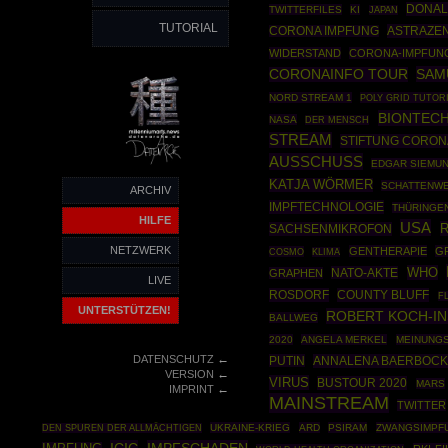
DONAL
TWITTERFILES
KI
JAPAN
TUTORIAL
ASTRAZE
CORONA IMPFUNG
WIDERSTAND
CORONA-IMPFUN
SAM
CORONAINFO TOUR
NORD STREAM 1
POLY GRID TUTOR
BIONTEC
NASA
DER MENSCH
STREAM
STIFTUNG CORO
AUSSCHUSS
EDGAR SIEMU
KATJA WÖRMER
SCHATTENW
ARCHIV
IMPFTECHNOLOGIE
THÜRINGE
HILFE
USA
R
SACHSENMIKROFON
NETZWERK
GENTHERAPIE
G
COSMO
KLIMA
WHO
NATO-AKTE
GRAPHEN
LIVE
ROSDORF
COUNTY BLUFF
F
UNTERSTÜTZEN!
ROBERT KOCH-IN
BALLWEG
2020
ANGELA MERKEL
MEINUNGS
←
DATENSCHUTZ
PUTIN
ANNALENA BAERBOC
←
VERSION
VIRUS
BUSTOUR 2020
MARS
←
IMPRINT
MAINSTREAM
TWITTER
UKRAINE-KRIEG
ARD
PSIRAM
ZWANGSIMPF
DEN SPUREN DER ALLMÄCHTIGEN