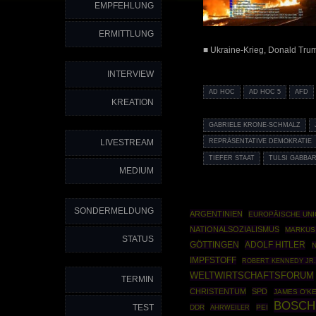
EMPFEHLUNG
ERMITTLUNG
■ Ukraine-Krieg, Donald Tru
INTERVIEW
AD HOC
AD HOC 5
AFD
KREATION
GABRIELE KRONE-SCHMALZ
LIVESTREAM
REPRÄSENTATIVE DEMOKRATIE
TIEFER STAAT
TULSI GABBA
MEDIUM
SONDERMELDUNG
ARGENTINIEN
EUROPÄISCHE UN
NATIONALSOZIALISMUS
MARKUS
STATUS
ADOLF HITLER
GÖTTINGEN
IMPFSTOFF
ROBERT KENNEDY JR
WELTWIRTSCHAFTSFORUM
TERMIN
CHRISTENTUM
SPD
JAMES O'K
BOSCH
TEST
DDR
AHRWEILER
PEI