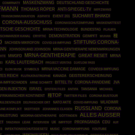
MASKENZWANG
DEUTSCHLAND GESCHICHTE
COMIRNATY
FMANN
THOMAS RÖPER
ANTI-SPIEGEL-TV
IMPFZWANG
SUCHARIT BHAKDI
EVENT 201
ASPHYX
TRANSKOMMUNIKATION
CORONA-AUSSCHUSS
CORONASCHUTZIMPFUNG
MASKENATTEST
TSCHE GESCHICHTE
MRNA-TECHNOLOGIE
BUNDESTAG
PLAUEN
種
DEMONSTRATION
GEIMPFT
SCHWARZER KANAL
CRYPTIC
WUHAN
O
STIFTUNG CORONA-
SACHSEN-MIKROFON
COVID-19-IMPFUNG
ANN
JOHNSON AND JOHNSON
MRNA-GENTHERAPIE NEBENWIRKUNGEN
MRNA-GENTHERAPIE
GREAT RESET
MWGFD
MRNA
HTE
KARL LAUTERBACH
EI
PROJECT VERITAS
DJATLOW PASS
MRNA VACCINE DAMAGE
COVID19-IMPFUNG
CI
SYMBOLS
ELON MUSK
TES REICH
KANADA
GEISTERERSCHEINUNG
FLUTKATASTROPHE
BITTEL TV
CORONA-PANDEMIE
JVA
A-IMPFSCHADEN
ARNE SCHMITT
GEN-INJEKTION
ISRAEL
TANSANIA
EPSTEIN FILES
ANTIFA
MICHAEL
種TOP
AFRIKANISCHER KONTINENT
TWITTER FILES
CORONA BUSTOUR
WLADIMIR
NATO AKTE
MULDENTALER
COVID-IMPFUNG
DELPHISCHER ORT
RUSSLAND
CORONA
INE-KONFLIKT
SKEPTIKER
JOHANNES CLASEN
ALLES AUSSER
 ANLEITUNG
MODRNA-GENTHERAPIE
GÖTTINGEN
PROPAGANDA
CDU
ET
UK
LEAK
IMPFTOT
TANZANIA
INTERVIEW
AUF
ES
INFEKTIONSSCHUTZGESETZ
MUSIC
CORONAIMPFUNG
YOUTUBE