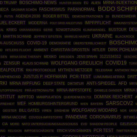
BOSCHIMO-NEWS
MRNA-INJEKTION
D TRUMP
EU
ALIEN
HUNTER BIDEN
BODO SCHIF
PARANORMAL
NECA
FASCHISMUS
DAGMAR SCHÖN
AGENDA 2030
ROGER BITTEL
G
BUNDESWEHR
PUTIN
DEMONSTRATIONEN
2G
UEL ECKERT
IMPFPFLICHT
MODERNA
POLY GRID ANLEITUNG
IMMUNSYSTEM
DEU
BUSTOUR
KRIEG
SOWJETUNION
IAL
UKRAINEKRIEG
SERIE
KLIMAWANDEL
H
UKRAINE
MARTIN SCHWAB
JEFFREY EPSTEIN
MARKUS HAINTZ
BLACKROCK
BOSCHIM
COVID-19
NA-AUSCHUSS
DEMOKRATIE
ÜBERSTERBLICHKEIT
DIRK POHLM
CHRISTIAN DROSTEN
HITLER
AMBIENT
ND
HITLERS FLUCHT
3121534312
MEXIKO
JENS SPAHN
ESEN
MRNA GENE THERAPY
DRESDEN
GESCHIC
COVID19
WOLFGANG GREULICH
ZENSUR
KLAUS SCHWAB
N
TÜRK
EALPOLITIK
MYTHEN METZGER
RKI-PROTOKOLLE
TELEGRAM
ANTHONY FAU
JUSTUS P. HOFFMANN
PCR-TEST
DRIT
RAPHENOXID
LUMUMBAS AFRIKA
RKI
MRNA IMPFUNG
ANTI-SPIEGEL
AFD
DEEP STATE
DIKTATUR
MRN
MRNA-IMPFSTOFFE
MRNA 
PRÄ-ASTRONAUTIK
DANIELE GANSER
LUTOPFERHILFE
STITUT
DOMINIK REICHERT
IMPFTOD
MANIPULATION
QUERDENKEN 711
SARSCOV2
WEF
HOMBURGSHINTERGRUND
FREIHEIT
BAYERN
WIEN
WOLFGANG WODARG
K
BILL GATES
GEISTER
VIREN
SINSHEIM
UKRA
NDR
PANDEMIE
CORONAVIRUS
MRNA VACCINE
BITWIG
COVID19-IMPFSTOFFE
CIA
GELEUGN
MORD
NATO UNTERSUCHUNGSAUSSCHUSS
EVD
SHADOW PEOPLE
PCR TEST
ERICH VON DÄNIKEN
UNG
IMPFGESCHÄDIGTE
TWITTER-FIL
RELIGION