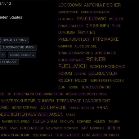
aft und
ANTONIA FISCHER
LOCKDOWN
IMPFSTOFFE
ARNE BURKHARDT
Tiefen Staates
RALF LUDWIG
WILHELM
FLUTHILFE
DIE GRÜNEN
P.L.O.
DOMKE-SCHULZ
ÄGYPTEN
LUMUMBA
PFIZERBIONTECH
FFP2 MASKE
DONALD TRUMP
HORROR
ALICE WEIDEL
EUROPÄISCHE UNION
TRANSHUMANISMUS
AUSTRALIEN
TIN
REKRUTIERUNG
REINER
POLIZEIGEWALT
IEFENSTAAT
FUELLMICH
WORLD ECONOMIC
FORUM
QUERDENKEN
ALIENS
ROBERT HABECK
NÜRNBERGER KODEX
ZDF
HEIKO SCHÖNING
INDIEN
TUT
CORONA INFO REVIVAL TOUR
KÜNSTLICHE INTELLIGENZ
3G
MYSTERY KURZMELDUNGEN
TIEFENSTAAT
LANDGERICHT
EMIE
DATENARCHE
NORD STREAM
MRNA-
TWITTER AKTEN
GESCHICHTEN AUS WIKIHAUSEN
KREBS
TIEFER STAAT
FELIKS
RAINER MAUSFELD
ICIC.LAW
SCHWEIZ
ITALIEN
2020
BERLIN
POLTERGEIST
UAP
NWO
NEW WORLD ORDER
MOSKAU
RONA-PLANDEMIE
OLAF SCHOLZ
OSM
大名 ASPHYX
ANTISEMITISMUS