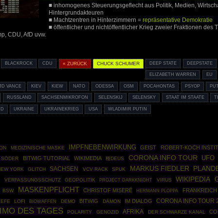
■ inhomogenes Steuerungsgeflecht aus Politik, Medien, Wirtsch
Hintergrundakteuren
■ Machtzentren in Hinterzimmern =
repräsentative Demokratie
■ öffentlicher und nichtöffentlicher Krieg zweier Fraktionen des 
mp, CDU, AfD uvw.
BLACKROCK
CDU
« ZURÜCK
CHUCK SCHUMER
DEEP STATE
DEEPSTATE
ELIZABETH WARREN
EU
JD VANCE
KIEV
KIEW
NATO
ODESSA
OSM
POCAHONTAS
PSYOP
PU
RUSSLAND
SACHSENMIKROFON
SELENSKIJ
SELENSKY
STAAT IM STAATE
T
RD
UKRAINE
UKRAINEKRIEG
USA
WLADIMIR PUTIN
IMPFNEBENWIRKUNG
GEIST
ROBERT-KOCH INSTI
ION
MEDIZINISCHE MASKE
CORONA INFO TOUR
UFO
BITWIG TUTORIAL
WIKIMEDIA
 SÖDER
種DEUS
MARKUS FIEDLER
PLAND
SACHSEN
NEW YORK
GLITCH
VCV RACK
SPUK
WIKIPEDIA
.
VERFASSUNGSSCHUTZ
GEOPOLITIK
PROJECT DARKKNIGHT
VIRUS
MASKENPFLICHT
CHRISTOF MISERÉ
FRANKREICH
BSW
HERMANN PLOPPA
CORONA INFO TOUR 
BITWIG
IM DIALOG
EEFE
LOFI
BIOWAFFEN
DEMO
DÄMON
IMO DES TAGES
AFRIKA
CO
POLARITY
GENOZID
DER SCHWARZE KANAL