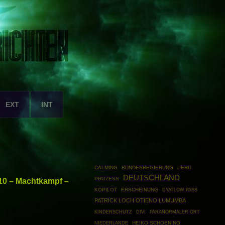
EXT
INT
CALMING
BUNDESREGIERUNG
PERU
DEUTSCHLAND
PROZESS
10 – Machtkampf –
KOPILOT
ERSCHEINUNG
DYATLOW PASS
PATRICK LOCH OTIENO LUMUMBA
KINDERSCHUTZ
DIVI
PARANORMALER ORT
HEIKO SCHOENING
NIEDERLANDE