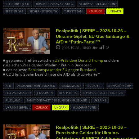
REFORMPROJEKTE
RUSSISCHES GAS AUSSTIEG
SCHWARZ-ROT KOALITION
SERBIEN GAS
SICHERHEITSPOLITIK
TURKSTREAM
« ZURÜCK
UNGARN
Realpolitik | SERIE – 2025-10-26 –
Ukraine-Gipfel, EU-Gas-Embargo &
AfD = “Putin-Partei”?
2025-10-26 - 18:00 Uhr
28
■ geplantes Treffen zwischen
US-Präsident Donald Trump
und dem
russischen Präsidenten Wladimir Putin in Budapest
■ das neueste
Sanktionspaket der EU gegen Russland
■ CDU Jens Spahn bezeichnete die AfD als „Putin-Partei“
AFD
ALEXANDER VON BISMARCK
BRANDMAUER
BUDAPEST
DONALD TRUMP
EU-GAS-EMBARGO
JENS SPAHN
REALPOLITIK
RUSSISCHE GASLIEFERUNGEN
RUSSLAND
SANKTIONSPAKET DER EU GEGEN RUSSLAND
UKRAINE
UKRAINE-GIPFEL
« ZURÜCK
UNGARN
WLADIMIR PUTIN
Realpolitik | SERIE – 2025-10-16 –
Russische Gelder für Ukraine-
Aufrüstung & BRICS-Zahlungssystem