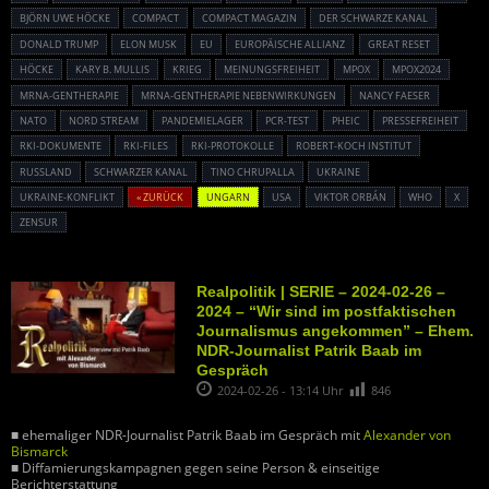
BJÖRN UWE HÖCKE
COMPACT
COMPACT MAGAZIN
DER SCHWARZE KANAL
DONALD TRUMP
ELON MUSK
EU
EUROPÄISCHE ALLIANZ
GREAT RESET
HÖCKE
KARY B. MULLIS
KRIEG
MEINUNGSFREIHEIT
MPOX
MPOX2024
MRNA-GENTHERAPIE
MRNA-GENTHERAPIE NEBENWIRKUNGEN
NANCY FAESER
NATO
NORD STREAM
PANDEMIELAGER
PCR-TEST
PHEIC
PRESSEFREIHEIT
RKI-DOKUMENTE
RKI-FILES
RKI-PROTOKOLLE
ROBERT-KOCH INSTITUT
RUSSLAND
SCHWARZER KANAL
TINO CHRUPALLA
UKRAINE
UKRAINE-KONFLIKT
« ZURÜCK
UNGARN
USA
VIKTOR ORBÁN
WHO
X
ZENSUR
Realpolitik | SERIE – 2024-02-26 –
2024 – “Wir sind im postfaktischen
Journalismus angekommen” – Ehem.
NDR-Journalist Patrik Baab im
Gespräch
2024-02-26 - 13:14 Uhr
846
■ ehemaliger NDR-Journalist Patrik Baab im Gespräch mit
Alexander von
Bismarck
■ Diffamierungskampagnen gegen seine Person & einseitige
Berichterstattung