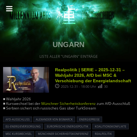
UNGARN
LISTE ALLER "UNGARN" EINTRÄGE
Realpolitik | SERIE – 2025-12-31 –
Wahljahr 2026, AfD bei MSC &
Verschiebung der Energielandschaft
2025-12-31 - 18:00 Uhr
30
■ Wahljahr 2026
■ Kurswechsel bei der
Münchner Sicherheitskonferenz
zum AfD-Ausschluß
■ Serbien sichert sich russisches Gas über TurkStream
AFD-AUSSCHLUSS
ALEXANDER VON BISMARCK
ENERGIEPREISE
EU-ENERGIEVERSORGUNG
EUROPÄISCHE ENERGIEPOLITIK
KOALITIONSKONFLIKTE
MSC KURSWECHSEL
MÜNCHNER SICHERHEITSKONFERENZ
REALPOLITIK