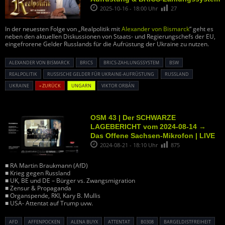
2025-10-16 - 18:00 Uhr
27
In der neuesten Folge von „Realpolitik mit
Alexander von Bismarck
“ geht es
neben den aktuellen Diskussionen von Staats- und Regierungschefs der EU,
eingefrorene Gelder Russlands für die Aufrüstung der Ukraine zu nutzen.
ALEXANDER VON BISMARCK
BRICS
BRICS-ZAHLUNGSSYSTEM
BSW
REALPOLITIK
RUSSISCHE GELDER FÜR UKRAINE-AUFRÜSTUNG
RUSSLAND
UKRAINE
« ZURÜCK
UNGARN
VIKTOR ORBÁN
OSM 43 | Der SCHWARZE
LAGEBERICHT vom 2024-08-14 →
Das Offene Sachsen-Mikrofon | LIVE
2024-08-21 - 18:10 Uhr
875
■ RA Martin Braukmann (AfD)
■ Krieg gegen Russland
■ UK, BE und DE – Bürger vs. Zwangsmigration
■ Zensur & Propaganda
■ Organspende, RKI, Kary B. Mullis
■ USA- Attentat auf Trump uvw.
AFD
AFFENPOCKEN
ALENA BUYX
ATTENTAT
B0308
BARGELDISTFREIHEIT