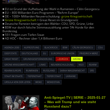
■ EU ist Grund der Aufhebung der Wahl in Rumänien – Călin Georgescu
■ EU – 800 Milliarden Euro Programm – “ReArm Europe”
■ DE – 1000+ Milliarden Neuverschuldung-
grüne Kriegswirtschaft
■
Grüne Kriegswirtschaft
= Great Reset im Grundgesetz
■ Deutsche Parteien betrügen den Wähler: CDU, SPD, Grüne, Linke
■ BSW nur durch falsche Stimmauszählung unter 5% Hürde für den
Bundestag
■ 551 Fragen zum Tiefen Staat
■ AD HOC – Rechner über 1,4 Billionen Euro
AGENDA 2030
AUFRÜSTUNG
BLACKROCK
BSW
CĂLIN GEORGESCU
CDU
DEEP STATE
DEUTSCHLAND
EU
EUROPÄISCHE UNION
FRIEDRICH MERZ
GREAT RESET
GRUNDGESETZÄNDERUNG
« ZURÜCK
GRÜNE
GRÜNE KRIEGSWIRTSCHAFT
LINKE
NEUVERSCHULDUNG
NGO
REARM
REARM EUROPE
RUMÄNIEN
RUSSLAND
SARAH WAGENKNECHT
SPD
STAAT IM STAATE
TIEFENSTAAT
TIEFER STAAT
UKRAINE
URSULA VON DER LEYEN
WOKE
WOKEISTAN
Anti-Spiegel-TV | SERIE – 2025-01-27
– Was will Trump und wie steht
Russland dazu?