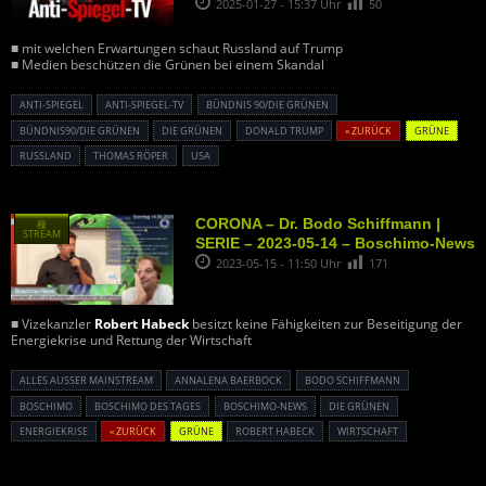
2025-01-27 - 15:37 Uhr
50
■ mit welchen Erwartungen schaut Russland auf Trump
■ Medien beschützen die Grünen bei einem Skandal
ANTI-SPIEGEL
ANTI-SPIEGEL-TV
BÜNDNIS 90/DIE GRÜNEN
BÜNDNIS90/DIE GRÜNEN
DIE GRÜNEN
DONALD TRUMP
« ZURÜCK
GRÜNE
RUSSLAND
THOMAS RÖPER
USA
CORONA – Dr. Bodo Schiffmann |
種
STREAM
SERIE – 2023-05-14 – Boschimo-News
2023-05-15 - 11:50 Uhr
171
■ Vizekanzler
Robert Habeck
besitzt keine Fähigkeiten zur Beseitigung der
Energiekrise und Rettung der Wirtschaft
ALLES AUSSER MAINSTREAM
ANNALENA BAERBOCK
BODO SCHIFFMANN
BOSCHIMO
BOSCHIMO DES TAGES
BOSCHIMO-NEWS
DIE GRÜNEN
ENERGIEKRISE
« ZURÜCK
GRÜNE
ROBERT HABECK
WIRTSCHAFT