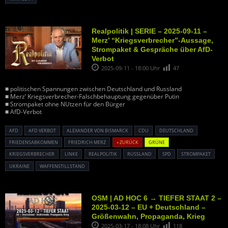
Realpolitik | SERIE – 2025-09-11 –
Merz’ “Kriegsverbrecher”-Aussage,
Strompaket & Gespräche über AfD-
Verbot
2025-09-11 - 18:00 Uhr
47
■ politischen Spannungen zwischen Deutschland und Russland
■ Merz’ Kriegsverbrecher-Falschbehauptung gegenüber Putin
■ Strompaket ohne NUtzen für den Bürger
■ AfD-Verbot
AFD
AFD VERBOT
ALEXANDER VON BISMARCK
CDU
DEUTSCHLAND
FRIEDENSABKOMMEN
FRIEDRICH MERZ
« ZURÜCK
GRÜNE
KRIEGSVERBRECHER
LINKE
REALPOLITIK
RUSSLAND
SPD
STROMPAKET
UKRAINE
WAFFENSTILLSTAND
OSM | AD HOC 6 → TIEFER STAAT 2 –
2025-03-12 – EU + Deutschland –
Größenwahn, Propaganda, Krieg
2025-03-17 - 18:08 Uhr
118