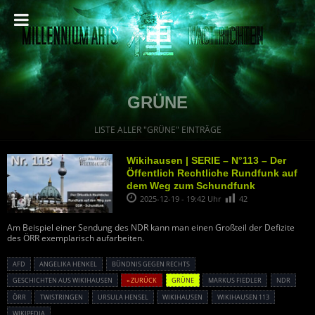
GRÜNE
LISTE ALLER "GRÜNE" EINTRÄGE
Wikihausen | SERIE – N°113 – Der
Öffentlich Rechtliche Rundfunk auf
dem Weg zum Schundfunk
2025-12-19 - 19:42 Uhr
42
Am Beispiel einer Sendung des NDR kann man einen Großteil der Defizite
des ÖRR exemplarisch aufarbeiten.
AFD
ANGELIKA HENKEL
BÜNDNIS GEGEN RECHTS
GESCHICHTEN AUS WIKIHAUSEN
« ZURÜCK
GRÜNE
MARKUS FIEDLER
NDR
ÖRR
TWISTRINGEN
URSULA HENSEL
WIKIHAUSEN
WIKIHAUSEN 113
WIKIPEDIA