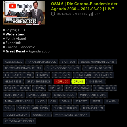
OSM 6 | Die Corona-Plandemie der
Agenda 2030 – 2021-06-02 | LIVE
2021-06-03 - 9:43 Uhr
737
■ Leipzig 1931
■
Widerstand
■ Politik Aktuell
■ Exopolitik
■ Corona-Plandemie
■
Great Reset
– Agenda 2030
AGENDA 2030
ANNALENA BAERBOCK
BIONTECH
BROWN MOUNTAIN LIGHTS
BROWN-MOUNTAIN-LICHTER
BÜNDNIS 90/DIE GRÜNEN
CHRISTIAN DROSTEN
CORONA-PLANDEMIE
COVID19
DIE GRÜNEN
ECKART VON HIRSCHHAUSEN
GREAT RESET
GRETA THUNBERG
« ZURÜCK
GRÜNE
JENS SPAHN
KARL LAUTERBACH
LEIPZIG
LIPOBAY
LIPOBAY-SKANDAL
LOTHAR WIELER
MALU DREYER
MARKUS SÖDER
MRNA IMPFUNG
MRNA-GENTHERAPIE
MRNA-IMPFSCHADEN
NATO
OSM
OSM 6
PCR-TEST
PFIZER
PLAUEN
STIKO
STRASSENBAHN LEIPZIG
SUCHARIT BHAKDI
THOMAS KADEN
TUCKER CARLSON
UGUR SAHIN
WINFRIED KRETSCHMANN
ZDF VERWALTUNGSRAT