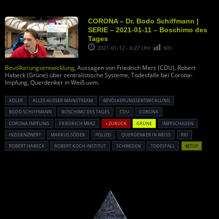
CORONA – Dr. Bodo Schiffmann |
SERIE – 2021-01-11 – Boschimo des
Tages
2021-01-12 - 6:27 Uhr
601
Bevölkerungsentwicklung
, Aussagen von Friedrich Merz (CDU), Robert
Habeck (Grüne) über zentralistische Systeme, Todesfälle bei Corona-
Impfung, Querdenker in Weiß uvm.
ADLER
ALLES AUSSER MAINSTREAM
BEVÖLKERUNGSENTWICKLUNG
BODO SCHIFFMANN
BOSCHIMO DES TAGES
CDU
CORONA
CORONA IMPFUNG
FRIEDRICH MERZ
« ZURÜCK
GRÜNE
IMPFSCHADEN
INZIDENZWERT
MARKUS SÖDER
POLIZEI
QUERDENKER IN WEISS
RKI
ROBERT HABECK
ROBERT KOCH-INSTITUT
SCHWEDEN
TODESFALL
種TOP