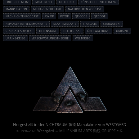
FRIEDRICH MERZ
GREAT RESET
KI TECHNIK
KÜNSTLICHE INTELLIGENZ
MANIPULATION
MRNA-GENTHERAPIE
NACHRICHTEN PODCAST
NACHRICHTENPODCAST
PSY OP
PSYOP
QR CODE
QRCODE
REPRÄSENTATIVE DEMOKRATIE
STAAT IM STAATE
STARGATE
STARGATE KI
STARGATE SUPER-KI
TIEFENSTAAT
TIEFER STAAT
ÜBERWACHUNG
UKRAINE
URAINE-KRIEG
VERSCHWÖRUNGSTHEORIE
WELTKRIEG
Powered By :
Hergestellt in der
von
NICHTRAUM 製造 Manufaktur
WESTGÅRD
Westgård
MILLENNIUM ARTS 勤続 GRUPPE e.K.
© 1994-2026
→