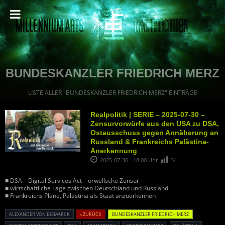
BUNDESKANZLER FRIEDRICH MERZ
LISTE ALLER "BUNDESKANZLER FRIEDRICH MERZ" EINTRÄGE
Realpolitik | SERIE – 2025-07-30 –
Zensurvorwürfe aus den USA zu DSA,
Ostausschuss gegen Annäherung an
Russland & Frankreichs Palästina-
Anerkennung
2025-07-30 - 18:00 Uhr
34
■ DSA – Digital Services Act – orwellsche Zensur
■ wirtschaftliche Lage zwischen Deutschland und Russland
■ Frankreichs Pläne, Palästina als Staat anzuerkennen
ALEXANDER VON BISMARCK
« ZURÜCK
BUNDESKANZLER FRIEDRICH MERZ