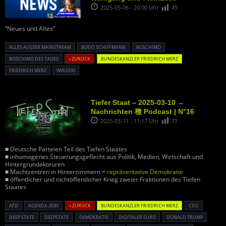
2025-05-06 - 20:00 Uhr
45
“Neues und Altes”
ALLES AUSSER MAINSTREAM
BODO SCHIFFMANN
BOSCHIMO
BOSCHIMO DES TAGES
« ZURÜCK
BUNDESKANZLER FRIEDRICH MERZ
FRIEDRICH MERZ
WIR2030
Tiefer Staat – 2025-03-10 ←
Nachrichten 種 Podcast | N°16
2025-03-11 - 11:17 Uhr
77
■ Deutsche Parteien Teil des Tiefen Staates
■ inhomogenes Steuerungsgeflecht aus Politik, Medien, Wirtschaft und
Hintergrundakteuren
■ Machtzentren in Hinterzimmern =
repräsentative Demokratie
■ öffentlicher und nichtöffentlicher Krieg zweier Fraktionen des Tiefen
Staates
AFD
AGENDA 2030
« ZURÜCK
BUNDESKANZLER FRIEDRICH MERZ
CDU
DEEP STATE
DEEPSTATE
DEMOKRATIE
DIGITALER EURO
DONALD TRUMP