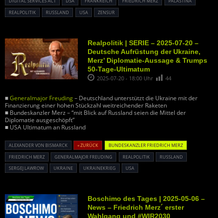
DIGITAL SERVICES ACT
DSA
FRANKREICH
FRIEDRICH MERZ
PALÄSTINA
REALPOLITIK
RUSSLAND
USA
ZENSUR
Realpolitik | SERIE – 2025-07-20 –
Deutsche Aufrüstung der Ukraine,
Merz’ Diplomatie-Aussage & Trumps
50-Tage-Ultimatum
2025-07-20 - 18:00 Uhr
44
■
Generalmajor Freuding
– Deutschland unterstützt die Ukraine mit der
Finanzierung einer hohen Stückzahl weitreichender Raketen
■ Bundeskanzler Merz – “mit Blick auf Russland seien die Mittel der
Diplomatie ausgeschöpft”
■ USA Ultimatum an Russland
ALEXANDER VON BISMARCK
« ZURÜCK
BUNDESKANZLER FRIEDRICH MERZ
FRIEDRICH MERZ
GENERALMAJOR FREUDING
REALPOLITIK
RUSSLAND
SERGEJ LAWROW
UKRAINE
UKRAINEKRIEG
USA
Boschimo des Tages | 2025-05-06 –
News – Friedrich Merz´ erster
Wahlgang und #WIR2030