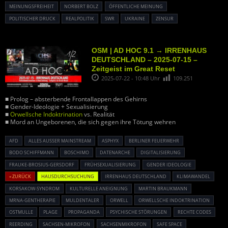
MEINUNGSFREIHEIT
NORBERT BOLZ
ÖFFENTLICHE MEINUNG
POLITISCHER DRUCK
REALPOLITIK
SWR
UKRAINE
ZENSUR
OSM | AD HOC 9.1 → IRRENHAUS
DEUTSCHLAND – 2025-07-15 –
Zeitgeist im Great Reset
2025-07-22 - 10:48 Uhr
109.251
■ Prolog – absterbende Frontallappen des Gehirns
■ Gender-Ideologie + Sexualisierung
■
Orwellsche Indoktrination
vs. Realität
■ Mord an Ungeborenen, die sich gegen ihre Tötung wehren
AFD
ALLES AUSSER MAINSTREAM
ASPHYX
BERLINER FEUERWEHR
BODO SCHIFFMANN
BOSCHIMO
DATENARCHE
DIGITALISIERUNG
FRAUKE-BROSIUS-GERSDORF
FRÜHSEXUALISIERUNG
GENDER IDEOLOGIE
« ZURÜCK
HAUSDURCHSUCHUNG
IRRENHAUS DEUTSCHLAND
KLIMAWANDEL
KORSAKOW-SYNDROM
KULTURELLE ANEIGNUNG
MARTIN BRAUKMANN
MRNA-GENTHERAPIE
MULDENTALER
ORWELL
ORWELLSCHE INDOKTRINATION
OSTMULLE
PLAGE
PROPAGANDA
PSYCHISCHE STÖRUNGEN
RECHTE CODES
REERDING
SACHSEN-MIKROFON
SACHSENMIKROFON
SAFE SPACE