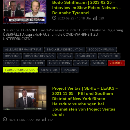
Bodo Schiffmann | 2023-02-25 –
Interview im Stew Peters Network –
Deutsche Tyrannei
2023-02-25 - 13:18 Uhr
329
“Deutsche TYRANNEI: Covid-Polizeiarzt auf der Flucht! Deutsche Regierung
ÜBERFÄLLT Arztpraxis/HAUS, um die COVID-WAHRHEIT ZU
UNTERDRÜCKEN”
ALLES AUSSER MAINSTREAM
BEVÖLKERUNGSREDUKTION
BODO SCHIFFMANN
BOSCHIMO
BOSCHIMO DES TAGES
CORONA
COVID POLICE
COVID TRUTH
COVID-19
DEPOPULATION
ENTVÖLKERUNG
FASCISM
GERMAN
« ZURÜCK
HAUSDURCHSUCHUNG
STEW PETERS
TANSANIA
Project Veritas | SERIE – LEAKS –
2021-11-05 – FBI und Southern
District of New York führen
Hausdurchsuchungen bei
Journalisten von Project Veritas
durch
2021-11-06 - 9:22 Uhr
152