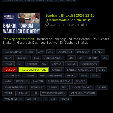
Sucharit Bhakdi | 2024-12-15 –
„Darum wähle ich die AfD“
2024-12-15 - 18:00 Uhr
31
Der Weg der Wahrheit
– Berührend, lebendig und inspirierend – Dr. Sucharit
Bhakdi im Gespräch. Das neue Buch von Dr. Sucharit Bhakdi.
„SCHWACHKOPF“
AFD
AKW
ARD
ATOMKRAFT
BAERBOCK
BHAKDI
BIDEN
BLACKOUT
BSW
BUNDESKANZLER
CDU
CIA
CORONA
CSU
FAESER
FDP
FREIHEIT
GEZ
GRÜNEN
HABECK
HALDENWANG
« ZURÜCK
HAUSDURCHSUCHUNG
KANZLER
KANZLER-KANDIDATUR
KRIEG
LAUTERBACH
LINDNER
MEINUNGSFREIHEIT
MERKEL
MERZ
MUSK
NATO
PISTORIUS
RAKETEN
RUNDFUNKBEITRAG
SCHOLZ
SCHULDENBREMSE
SICHERHEIT
SPAHN
SPD
SUCHARIT BHAKDI
TAURUS
TRUMP
UKRAINE
USA
VERBOTSVERFAHREN
VERFASSUNGSSCHUTZ
WAGENKNECHT
WELTKRIEG
X
ZDF
ZENSUR