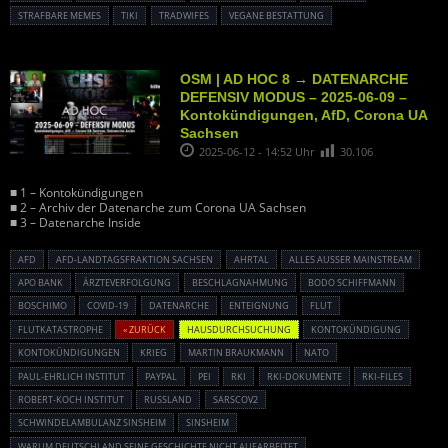
STRAFBARE MEMES
TIKI
TRADWIFES
VEGANE BESTATTUNG
OSM | AD HOC 8 → DATENARCHE
DEFENSIV MODUS – 2025-06-09 –
Kontokündigungen, AfD, Corona UA
Sachsen
2025-06-12 - 14:52 Uhr
30.106
■ 1 – Kontokündigungen
■ 2 – Archiv der Datenarche zum Corona UA Sachsen
■ 3 – Datenarche Inside
AFD
AFD-LANDTAGSFRAKTION SACHSEN
AHRTAL
ALLES AUSSER MAINSTREAM
APO BANK
ÄRZTEVERFOLGUNG
BESCHLAGNAHMUNG
BODO SCHIFFMANN
BOSCHIMO
COVID-19
DATENARCHE
ENTEIGNUNG
FLUT
FLUTKATASTROPHE
« ZURÜCK
HAUSDURCHSUCHUNG
KONTOKÜNDIGUNG
KONTOKÜNDIGUNGEN
KRIEG
MARTIN BRAUKMANN
NATO
PAUL-EHRLICH INSTITUT
PAYPAL
PEI
RKI
RKI-DOKUMENTE
RKI-FILES
ROBERT-KOCH INSTITUT
RUSSLAND
SARSCOV2
SCHWINDELAMBULANZ SINSHEIM
SINSHEIM
WARUM DEUTSCHLAND SEINE GESCHICHTE NICHT AUFARBEITET