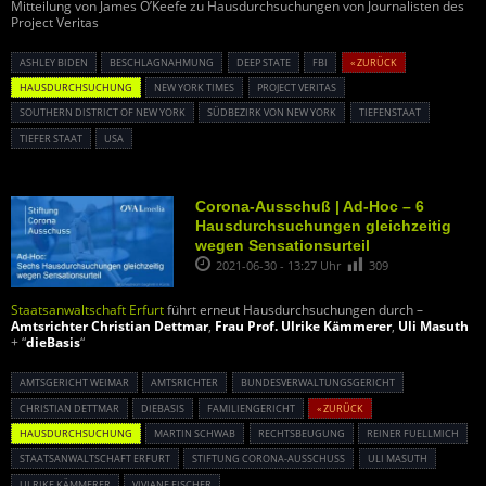
Mitteilung von James O’Keefe zu Hausdurchsuchungen von Journalisten des
Project Veritas
ASHLEY BIDEN
BESCHLAGNAHMUNG
DEEP STATE
FBI
« ZURÜCK
HAUSDURCHSUCHUNG
NEW YORK TIMES
PROJECT VERITAS
SOUTHERN DISTRICT OF NEW YORK
SÜDBEZIRK VON NEW YORK
TIEFENSTAAT
TIEFER STAAT
USA
Corona-Ausschuß | Ad-Hoc – 6
Hausdurchsuchungen gleichzeitig
wegen Sensationsurteil
2021-06-30 - 13:27 Uhr
309
Staatsanwaltschaft Erfurt
führt erneut Hausdurchsuchungen durch –
Amtsrichter Christian Dettmar
,
Frau Prof. Ulrike Kämmerer
,
Uli Masuth
+ “
dieBasis
“
AMTSGERICHT WEIMAR
AMTSRICHTER
BUNDESVERWALTUNGSGERICHT
CHRISTIAN DETTMAR
DIEBASIS
FAMILIENGERICHT
« ZURÜCK
HAUSDURCHSUCHUNG
MARTIN SCHWAB
RECHTSBEUGUNG
REINER FUELLMICH
STAATSANWALTSCHAFT ERFURT
STIFTUNG CORONA-AUSSCHUSS
ULI MASUTH
ULRIKE KÄMMERER
VIVIANE FISCHER