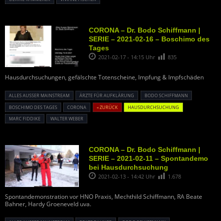
CORONA – Dr. Bodo Schiffmann |
SERIE – 2021-02-16 – Boschimo des
Tages
2021-02-17 - 14:15 Uhr
835
Hausdurchsuchungen, gefälschte Totenscheine, Impfung & Impfschäden
ALLES AUSSER MAINSTREAM
ÄRZTE FÜR AUFKLÄRUNG
BODO SCHIFFMANN
BOSCHIMO DES TAGES
CORONA
« ZURÜCK
HAUSDURCHSUCHUNG
MARC FIDDIKE
WALTER WEBER
CORONA – Dr. Bodo Schiffmann |
SERIE – 2021-02-11 – Spontandemo
bei Hausdurchsuchung
2021-02-13 - 14:42 Uhr
1.678
Spontandemonstration vor HNO Praxis, Mechthild Schiffmann, RA Beate
Bahner, Hardy Groeneveld uva.