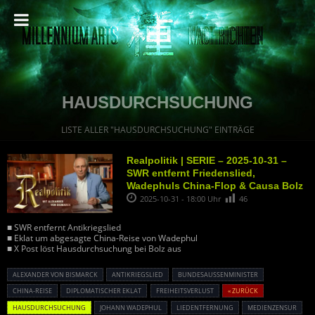
HAUSDURCHSUCHUNG
LISTE ALLER "HAUSDURCHSUCHUNG" EINTRÄGE
Realpolitik | SERIE – 2025-10-31 –
SWR entfernt Friedenslied,
Wadephuls China-Flop & Causa Bolz
2025-10-31 - 18:00 Uhr
46
■ SWR entfernt Antikriegslied
■ Eklat um abgesagte China-Reise von Wadephul
■ X Post löst Hausdurchsuchung bei Bolz aus
ALEXANDER VON BISMARCK
ANTIKRIEGSLIED
BUNDESAUSSENMINISTER
CHINA-REISE
DIPLOMATISCHER EKLAT
FREIHEITSVERLUST
« ZURÜCK
HAUSDURCHSUCHUNG
JOHANN WADEPHUL
LIEDENTFERNUNG
MEDIENZENSUR