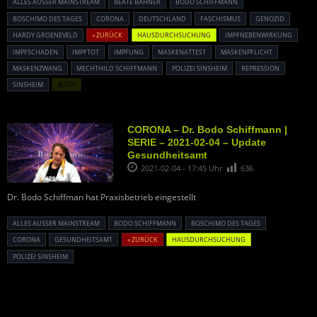
ALLES AUSSER MAINSTREAM
BEATE BAHNER
BODO SCHIFFMANN
BOSCHIMO DES TAGES
CORONA
DEUTSCHLAND
FASCHISMUS
GENOZID
HARDY GROENEVELD
« ZURÜCK
HAUSDURCHSUCHUNG
IMPFNEBENWIRKUNG
IMPFSCHADEN
IMPFTOT
IMPFUNG
MASKENATTEST
MASKENPFLICHT
MASKENZWANG
MECHTHILD SCHIFFMANN
POLIZEI SINSHEIM
REPRESSION
SINSHEIM
種TOP
CORONA – Dr. Bodo Schiffmann |
SERIE – 2021-02-04 – Update
Gesundheitsamt
2021-02-04 - 17:45 Uhr
636
Dr. Bodo Schiffman hat Praxisbetrieb eingestellt
ALLES AUSSER MAINSTREAM
BODO SCHIFFMANN
BOSCHIMO DES TAGES
CORONA
GESUNDHEITSAMT
« ZURÜCK
HAUSDURCHSUCHUNG
POLIZEI SINSHEIM