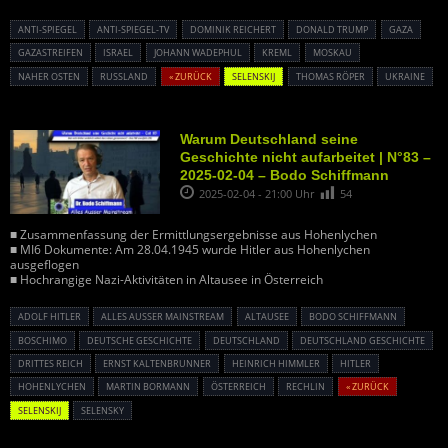
ANTI-SPIEGEL
ANTI-SPIEGEL-TV
DOMINIK REICHERT
DONALD TRUMP
GAZA
GAZASTREIFEN
ISRAEL
JOHANN WADEPHUL
KREML
MOSKAU
NAHER OSTEN
RUSSLAND
« ZURÜCK
SELENSKIJ
THOMAS RÖPER
UKRAINE
Warum Deutschland seine
Geschichte nicht aufarbeitet | N°83 –
2025-02-04 – Bodo Schiffmann
2025-02-04 - 21:00 Uhr
54
■ Zusammenfassung der Ermittlungsergebnisse aus Hohenlychen
■ MI6 Dokumente: Am 28.04.1945 wurde Hitler aus Hohenlychen
ausgeflogen
■ Hochrangige Nazi-Aktivitäten in Altausee in Österreich
ADOLF HITLER
ALLES AUSSER MAINSTREAM
ALTAUSEE
BODO SCHIFFMANN
BOSCHIMO
DEUTSCHE GESCHICHTE
DEUTSCHLAND
DEUTSCHLAND GESCHICHTE
DRITTES REICH
ERNST KALTENBRUNNER
HEINRICH HIMMLER
HITLER
HOHENLYCHEN
MARTIN BORMANN
ÖSTERREICH
RECHLIN
« ZURÜCK
SELENSKIJ
SELENSKY