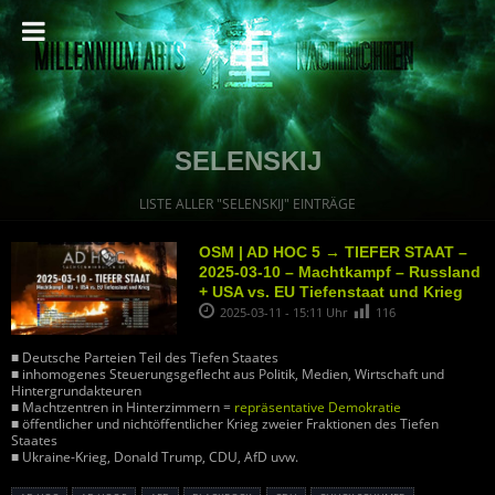
SELENSKIJ
LISTE ALLER "SELENSKIJ" EINTRÄGE
OSM | AD HOC 5 → TIEFER STAAT –
2025-03-10 – Machtkampf – Russland
+ USA vs. EU Tiefenstaat und Krieg
2025-03-11 - 15:11 Uhr
116
■ Deutsche Parteien Teil des Tiefen Staates
■ inhomogenes Steuerungsgeflecht aus Politik, Medien, Wirtschaft und
Hintergrundakteuren
■ Machtzentren in Hinterzimmern =
repräsentative Demokratie
■ öffentlicher und nichtöffentlicher Krieg zweier Fraktionen des Tiefen
Staates
■ Ukraine-Krieg, Donald Trump, CDU, AfD uvw.