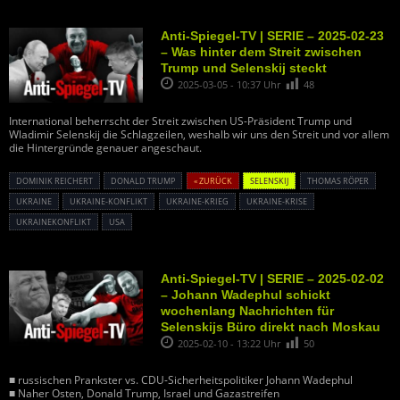
Anti-Spiegel-TV | SERIE – 2025-02-23
– Was hinter dem Streit zwischen
Trump und Selenskij steckt
2025-03-05 - 10:37 Uhr
48
International beherrscht der Streit zwischen US-Präsident Trump und
Wladimir Selenskij die Schlagzeilen, weshalb wir uns den Streit und vor allem
die Hintergründe genauer angeschaut.
DOMINIK REICHERT
DONALD TRUMP
« ZURÜCK
SELENSKIJ
THOMAS RÖPER
UKRAINE
UKRAINE-KONFLIKT
UKRAINE-KRIEG
UKRAINE-KRISE
UKRAINEKONFLIKT
USA
Anti-Spiegel-TV | SERIE – 2025-02-02
– Johann Wadephul schickt
wochenlang Nachrichten für
Selenskijs Büro direkt nach Moskau
2025-02-10 - 13:22 Uhr
50
■ russischen Prankster vs. CDU-Sicherheitspolitiker Johann Wadephul
■ Naher Osten, Donald Trump, Israel und Gazastreifen