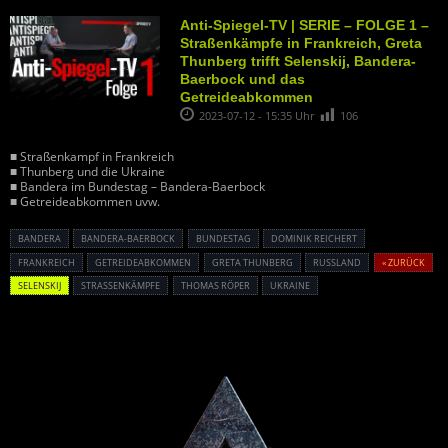
Anti-Spiegel-TV | SERIE – FOLGE 1 –
Straßenkämpfe in Frankreich, Greta
Thunberg trifft Selenskij, Bandera-
Baerbock und das
Getreideabkommen
2023-07-12 - 15:35 Uhr
106
■ Straßenkampf in Frankreich
■ Thunberg und die Ukraine
■ Bandera im Bundestag – Bandera-Baerbock
■ Getreideabkommen uvw.
BANDERA
BANDERA-BAERBOCK
BUNDESTAG
DOMINIK REICHERT
FRANKREICH
GETREIDEABKOMMEN
GRETA THUNBERG
RUSSLAND
« ZURÜCK
SELENSKIJ
STRASSENKÄMPFE
THOMAS RÖPER
UKRAINE