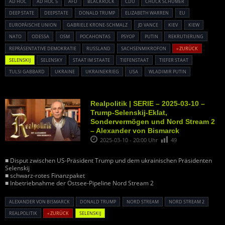
AD HOC
AD HOC 5
AFD
BLACKROCK
CDU
CHUCK SCHUMER
DEEP STATE
DEEPSTATE
DONALD TRUMP
ELIZABETH WARREN
EU
EUROPÄISCHE UNION
GABRIELE KRONE-SCHMALZ
JD VANCE
KIEV
KIEW
NATO
ODESSA
OSM
POCAHONTAS
PSYOP
PUTIN
REKRUTIERUNG
REPRÄSENTATIVE DEMOKRATIE
RUSSLAND
SACHSENMIKROFON
« ZURÜCK
SELENSKIJ
SELENSKY
STAAT IM STAATE
TIEFENSTAAT
TIEFER STAAT
TULSI GABBARD
UKRAINE
UKRAINEKRIEG
USA
WLADIMIR PUTIN
Realpolitik | SERIE – 2025-03-10 –
Trump-Selenskij-Eklat,
Sondervermögen und Nord Stream 2
– Alexander von Bismarck
2025-03-10 - 20:00 Uhr
49
■ Disput zwischen US-Präsident Trump und dem ukrainischen Präsidenten
Selenskij
■ schwarz-rotes Finanzpaket
■ Inbetriebnahme der Ostsee-Pipeline Nord Stream 2
ALEXANDER VON BISMARCK
DONALD TRUMP
NORD STREAM
NORD STREAM 2
REALPOLITIK
« ZURÜCK
SELENSKIJ