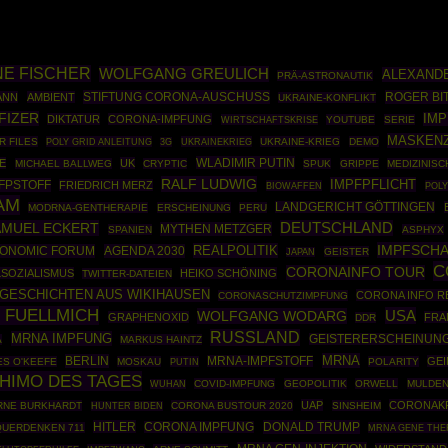
NE FISCHER
WOLFGANG GREULICH
ALEXAND
PRÄ-ASTRONAUTIK
STIFTUNG CORONA-AUSCHUSS
ROGER BI
ANN
AMBIENT
UKRAINE-KONFLIKT
FIZER
IM
DIKTATUR
CORONA-IMPFUNG
WIRTSCHAFTSKRISE
YOUTUBE
SERIE
MASKEN
R FILES
POLY GRID ANLEITUNG
UKRAINEKRIEG
UKRAINE-KRIEG
DEMO
3G
WLADIMIR PUTIN
E
UK
MICHAEL BALLWEG
CRYPTIC
SPUK
GRIPPE
MEDIZINIS
RALF LUDWIG
IMPFPFLICHT
FPSTOFF
FRIEDRICH MERZ
BIOWAFFEN
POLY
AM
LANDGERICHT GÖTTINGEN
MODRNA-GENTHERAPIE
ERSCHEINUNG
PERU
AMUEL ECKERT
DEUTSCHLAND
MYTHEN METZGER
SPANIEN
ASPHYX
IMPFSCH
REALPOLITIK
ONOMIC FORUM
AGENDA 2030
GEISTER
JAPAN
C
CORONAINFO TOUR
LSOZIALISMUS
HEIKO SCHÖNING
TWITTER-DATEIEN
GESCHICHTEN AUS WIKIHAUSEN
CORONA INFO R
CORONASCHUTZIMPFUNG
 FUELLMICH
USA
WOLFGANG WODARG
GRAPHENOXID
FRA
DDR
RUSSLAND
MRNA IMPFUNG
GEISTERERSCHEINUN
A
MARKUS HAINTZ
MRNA
BERLIN
MRNA-IMPFSTOFF
GE
ES O'KEEFE
MOSKAU
PUTIN
POLARITY
HIMO DES TAGES
COVID-IMPFUNG
GEOPOLITIK
ORWELL
MULDEN
WUHAN
UAP
CORONAK
RNE BURKHARDT
CORONA BUSTOUR 2020
SINSHEIM
HUNTER BIDEN
HITLER
DONALD TRUMP
CORONA IMPFUNG
QUERDENKEN 711
MRNA GENE THE