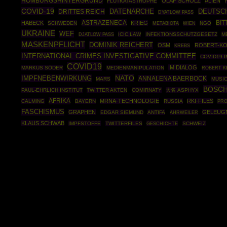
HOMBURGSHINTERGRUND
OLAF SCHOLZ
ALIEN
FLUTKATASTROPHE
COVID-19
DATENARCHE
DEUTSC
DRITTES REICH
DYATLOW PASS
ASTRAZENECA
BIT
HABECK
KRIEG
SCHWEDEN
NGO
METABIOTA
WIEN
UKRAINE
WEF
ICIC.LAW
INFEKTIONSSCHUTZGESETZ
M
DJATLOW PASS
MASKENPFLICHT
DOMINIK REICHERT
OSM
ROBERT-KO
KREBS
INTERNATIONAL CRIMES INVESTIGATIVE COMMITTEE
COVID19-
COVID19
IM DIALOG
MARKUS SÖDER
MEDIENMANIPULATION
ROBERT K
NATO
IMPFNEBENWIRKUNG
ANNALENA BAERBOCK
MARS
MUSI
BOSCH
PAUL-EHRLICH INSTITUT
TWITTER AKTEN
COMIRNATY
大名 ASPHYX
AFRIKA
MRNA-TECHNOLOGIE
RKI-FILES
CALMING
BAYERN
RUSSIA
PRO
FASCHISMUS
GRAPHEN
GELEUG
EDGAR SIEMUND
ANTIFA
AHRWEILER
KLAUS SCHWAB
IMPFSTOFFE
TWITTERFILES
GESCHICHTE
SCHWEIZ