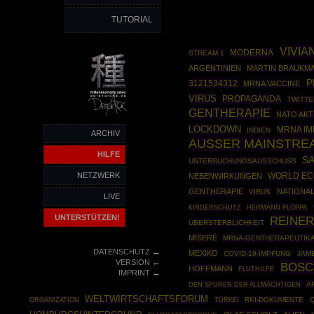
TUTORIAL
VIVIA
MODERNA
STREAM 1
ARGENTINIEN
MARTIN BRAUKM
P
3121534312
MRNA VACCINE
VIRUS
PROPAGANDA
TWITTE
GENTHERAPIE
NATO AKT
LOCKDOWN
MRNA IM
INDIEN
ARCHIV
AUSSER MAINSTRE
HILFE
S
UNTERSUCHUNGSAUSSCHUSS
NETZWERK
WORLD EC
NEBENWIRKUNGEN
GENTHERAPIE
NATIONA
VIRUS
LIVE
HERMANN PLOPPA
KINDERSCHUTZ
UNTERSTÜTZEN!
REINER
ÜBERSTERBLICHKEIT
MISERÉ
MRNA-GENTHERAPEUTIK
←
DATENSCHUTZ
MEXIKO
COVID-19-IMPFUNG
JAM
←
VERSION
BOSC
HOFFMANN
FLUTHILFE
←
IMPRINT
A
DEN SPUREN DER ALLMÄCHTIGEN
WELTWIRTSCHAFTSFORUM
ORGANIZATION
TÜRKEI
RKI-DOKUMENTE