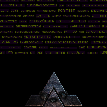
MRNA GEN-INJEKTION
WIDERSTAND
IMPFZWANG
ARNE SCHMITT
FLUTOPFERHILFE
HE GESCHICHTE
CHRISTIAN DROSTEN
ERICH VON DÄNIKE
LOFI
TELEGRAM
PCR-TEST
TEL TV
DIE GRÜN
GEIST
GÖTTINGEN
ANTHONY FAUCI
HOMBURG
SACHSEN
QUERDE
EINUNGSFREIHEIT
GENOZID
ALIENS
TRANSKOMMUNIKATION
KATJA WÖRMER
SACHSENMIKROFON
CH INSTITUT
DÄMON
RAI
INTERVIEW
JU
PFIZERBIONTECH
KARL LAUTERBACH
BITWIG ANLEITUNG
IMPFSTOFFE
IMPFTOD
SERGEY FILBER
ENNEDY JR.
BUNDESREGIERUNG
ANGELA MERKEL
NDR
ANTI-SPIEGEL-TV
SACHSEN-MIKROFON
C
DAGMAR SCHÖN
KÜNSTLICHE INTELL
IMO-NEWS
CORONA IN
RKI-PROTOKOLLE
PATRICK LOCH OTIENO LUMUMBA
AFD
HIGH NOON
ÄGYPTEN
NSDAP
JECT DARKKNIGHT
MICHAEL KRETSCHMER
UFO
IMP
ADOLF HITLER
NET
SPD
ZDF
GESCHÄDIGT
NEW YORK
PROZESS
Powered By :