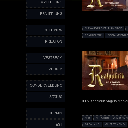
EMPFEHLUNG
ERMITTLUNG
ALEXANDER VON BISMARCK
INTERVIEW
REALPOLITIK
SOCIAL-MEDIA
KREATION
LIVESTREAM
MEDIUM
SONDERMELDUNG
STATUS
■ Ex-Kanzlerin Angela Merkel k
TERMIN
AFD
ALEXANDER VON BISM
TEST
GRÖNLAND
GUANTÁNAMO