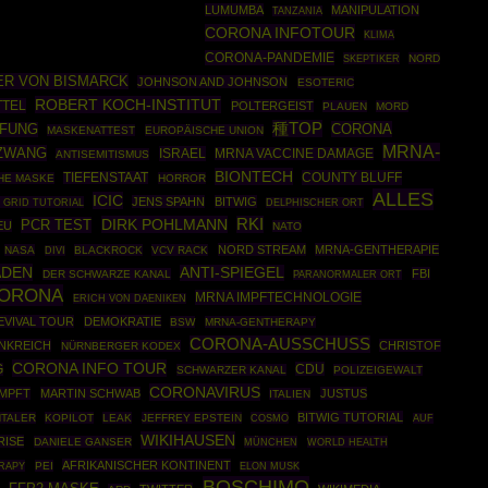
LUMUMBA
MANIPULATION
TANZANIA
CORONA INFOTOUR
KLIMA
CORONA-PANDEMIE
SKEPTIKER
NORD
ER VON BISMARCK
JOHNSON AND JOHNSON
ESOTERIC
ROBERT KOCH-INSTITUT
TTEL
POLTERGEIST
PLAUEN
MORD
種TOP
CORONA
PFUNG
MASKENATTEST
EUROPÄISCHE UNION
MRNA-
ZWANG
ISRAEL
MRNA VACCINE DAMAGE
ANTISEMITISMUS
BIONTECH
COUNTY BLUFF
TIEFENSTAAT
CHE MASKE
HORROR
ALLES
ICIC
JENS SPAHN
BITWIG
 GRID TUTORIAL
DELPHISCHER ORT
DIRK POHLMANN
RKI
PCR TEST
EU
NATO
NORD STREAM
MRNA-GENTHERAPIE
NASA
BLACKROCK
VCV RACK
DIVI
ADEN
ANTI-SPIEGEL
FBI
DER SCHWARZE KANAL
PARANORMALER ORT
ORONA
MRNA IMPFTECHNOLOGIE
ERICH VON DAENIKEN
EVIVAL TOUR
DEMOKRATIE
BSW
MRNA-GENTHERAPY
CORONA-AUSSCHUSS
NKREICH
CHRISTOF
NÜRNBERGER KODEX
CORONA INFO TOUR
CDU
G
SCHWARZER KANAL
POLIZEIGEWALT
CORONAVIRUS
IMPFT
MARTIN SCHWAB
JUSTUS
ITALIEN
BITWIG TUTORIAL
TALER
KOPILOT
LEAK
JEFFREY EPSTEIN
COSMO
AUF
WIKIHAUSEN
RISE
DANIELE GANSER
MÜNCHEN
WORLD HEALTH
AFRIKANISCHER KONTINENT
RAPY
PEI
ELON MUSK
BOSCHIMO