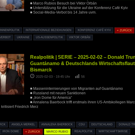
■ Marco Rubios Besuch bei Viktor Orbán
■ Unterstützung für die Ukraine auf der Konferenz Café Kyiv
■ Social-Media-Verbot bis 14 Jahre uvm.
INNENPOLITIK
INTERNATIONALE BEZIEHUNGEN
KONFERENZ CAFÉ KYIV
« ZURÜCK
-VERBOT
UKRAINE
US-AUSSENPOLITIK
VIKTOR ORBÁN
Realpolitik | SERIE – 2025-02-02 – Donald T
Guantánamo & Deutschlands Wirtschaftsflaut
Bismarck
2025-02-03 - 19:45 Uhr
56
■ Masseninternierungen von Migranten auf Guantánamo
■ Russland mit neuen Sanktionen
■ „Iron Dome für America“
■ Annalena Baerbock trifft erstmals ihren US-Amtskollegen Mar
ritisiert Friedrich Merz
ARCK
ANGELA MERKEL
ANNALENA BAERBOCK
CDU
DEUTSCHLAND
DONALD T
IRON DOME
« ZURÜCK
MARCO RUBIO
REALPOLITIK
WIRTSCHAFTSKRISE