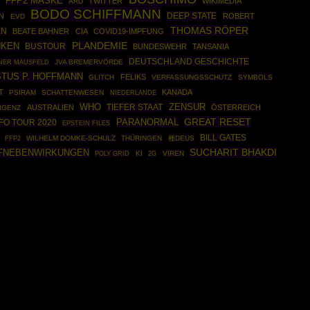
FFP2 MASKE
TWITTER
WIKIMEDIA
ARD
BODO SCHIFFMANN
DEEP STATE
N
ROBERT
EVD
THOMAS RÖPER
EN
BEATE BAHNER
CIA
COVID19-IMPFUNG
PLANDEMIE
NKEN
BUSTOUR
BUNDESWEHR
TANSANIA
DEUTSCHLAND GESCHICHTE
NER MAUSFELD
JVA BREMERVÖRDE
STUS P. HOFFMANN
FELIKS
GLITCH
VERFASSUNGSSCHUTZ
SYMBOLS
T
KANADA
PSIRAM
SCHATTENWESEN
NIEDERLANDE
WHO
ZENSUR
TIEFER STAAT
AUSTRALIEN
ÖSTERREICH
IGENZ
GREAT RESET
PARANORMAL
FO TOUR 2020
EPSTEIN FILES
BILL GATES
FFP2
WILHELM DOMKE-SCHULZ
THÜRINGEN
種DEUS
FNEBENWIRKUNGEN
SUCHARIT BHAKDI
POLY GRID
KI
VIREN
2G