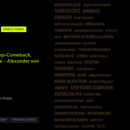
BUSTOUR 2020
HEIKO SCHOENING
SARSCOV2
MARKUS
FIEDLER
MIKE YEADON
MRNA GEN-
IMPFGESCHÄDIGTE
MARCO RUBIO
THERAPIE
JOHANNES CLASEN
DYATLOV
MYSTERY KURZMELDUNGEN
PASS
CORONAIMPFUNG
RELIGION
TRANSHUMANISMUS
KLIMAWANDEL
rump-Comeback,
NATO-AKTE
CHINA
NEW WORLD
e – Alexander von
STEFAN
ORDER
DRESDEN
HOMBURG
DER MENSCH
WIKIPEDIA
B0108
IMMUNSYSTEM
MRNA-INJEKTION
NORD STREAM 2
STIFTUNG CORONA-
MWGFD
AUSSCHUSS
EVENT 201
co Rubio
DEMONSTRATIONEN
NWO
CHRISTENTUM
TWITTER-FILES
DEMONSTRATION
JVA ROSDORF
MRNA-IMPFSCHADEN
RUMP
FRIEDRICH MERZ
IMPFTOT
P.L.O.
HITLERS FLUCHT
X7Q5A96