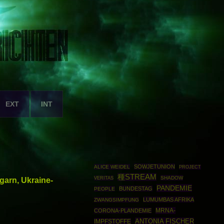
EXT
INT
SOWJETUNION
ALICE WEIDEL
PROJECT
種STREAM
SHADOW
garn, Ukraine-
VERITAS
PANDEMIE
BUNDESTAG
PEOPLE
LUMUMBAS AFRIKA
ZWANGSIMPFUNG
MRNA-
CORONA-PLANDEMIE
ANTONIA FISCHER
IMPFSTOFFE