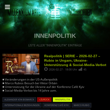
INNENPOLITIK
LISTE ALLER "INNENPOLITIK" EINTRÄGE
Realpolitik | SERIE – 2026-02-27 –
Rubio in Ungarn, Ukraine-
Unterstützung & Social-Media-Verbot
2026-02-27 - 18:00 Uhr
45
■ Veränderungen in der US-Außenpolitik
■ Marco Rubios Besuch bei Viktor Orbán
■ Unterstützung für die Ukraine auf der Konferenz Café Kyiv
■ Social-Media-Verbot bis 14 Jahre uvm.
ALEXANDER VON BISMARCK
« ZURÜCK
INNENPOLITIK
INTERNATIONALE BEZIEHUNGEN
KONFERENZ CAFÉ KYIV
MARCO RUBIO