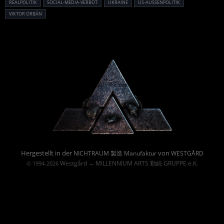
REALPOLITIK
SOCIAL-MEDIA-VERBOT
UKRAINE
US-AUSSENPOLITIK
VIKTOR ORBÁN
Powered By :
Hergestellt in der
von
NICHTRAUM 製造 Manufaktur
WESTGÅRD
Westgård
MILLENNIUM ARTS 勤続 GRUPPE e.K.
© 1994-2026
→