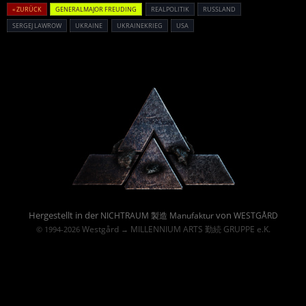
« ZURÜCK
GENERALMAJOR FREUDING
REALPOLITIK
RUSSLAND
SERGEJ LAWROW
UKRAINE
UKRAINEKRIEG
USA
Powered By :
Hergestellt in der
von
NICHTRAUM 製造 Manufaktur
WESTGÅRD
Westgård
MILLENNIUM ARTS 勤続 GRUPPE e.K.
© 1994-2026
→