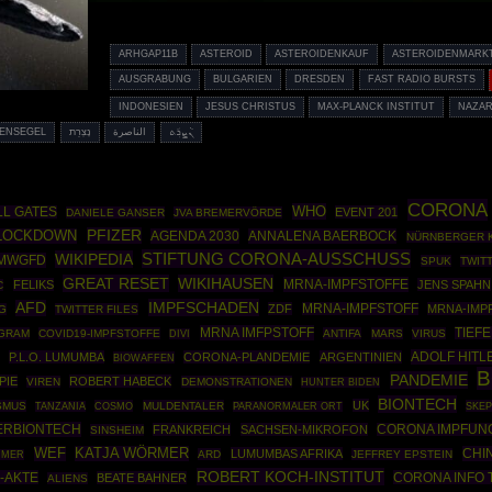
ARHGAP11B
ASTEROID
ASTEROIDENKAUF
ASTEROIDENMARK
AUSGRABUNG
BULGARIEN
DRESDEN
FAST RADIO BURSTS
INDONESIEN
JESUS CHRISTUS
MAX-PLANCK INSTITUT
NAZA
ENSEGEL
נָצְרַת
الناصرة
ܢܵܨܪܲܬ
CORONA
WHO
LL GATES
EVENT 201
DANIELE GANSER
JVA BREMERVÖRDE
PFIZER
LOCKDOWN
AGENDA 2030
ANNALENA BAERBOCK
NÜRNBERGER 
STIFTUNG CORONA-AUSSCHUSS
WIKIPEDIA
MWGFD
SPUK
TWIT
GREAT RESET
WIKIHAUSEN
MRNA-IMPFSTOFFE
FELIKS
JENS SPAHN
C
IMPFSCHADEN
AFD
ZDF
MRNA-IMPFSTOFF
MRNA-IMP
G
TWITTER FILES
MRNA IMFPSTOFF
TIEF
GRAM
COVID19-IMPFSTOFFE
ANTIFA
MARS
VIRUS
DIVI
ADOLF HITL
P.L.O. LUMUMBA
CORONA-PLANDEMIE
ARGENTINIEN
BIOWAFFEN
B
PANDEMIE
PIE
ROBERT HABECK
VIREN
DEMONSTRATIONEN
HUNTER BIDEN
BIONTECH
UK
SMUS
COSMO
MULDENTALER
SKEP
TANZANIA
PARANORMALER ORT
ERBIONTECH
FRANKREICH
SACHSEN-MIKROFON
CORONA IMPFUN
SINSHEIM
WEF
KATJA WÖRMER
CHI
LUMUMBAS AFRIKA
ARD
JEFFREY EPSTEIN
HMER
ROBERT KOCH-INSTITUT
-AKTE
CORONA INFO 
BEATE BAHNER
ALIENS