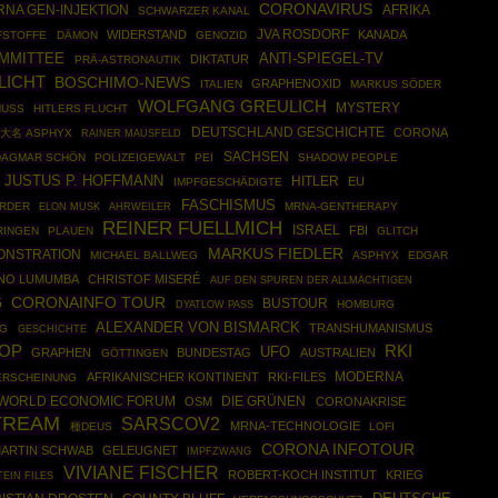
CORONAVIRUS
NA GEN-INJEKTION
AFRIKA
SCHWARZER KANAL
JVA ROSDORF
WIDERSTAND
KANADA
FSTOFFE
DÄMON
GENOZID
OMMITTEE
ANTI-SPIEGEL-TV
DIKTATUR
PRÄ-ASTRONAUTIK
LICHT
BOSCHIMO-NEWS
GRAPHENOXID
ITALIEN
MARKUS SÖDER
WOLFGANG GREULICH
MYSTERY
HUSS
HITLERS FLUCHT
DEUTSCHLAND GESCHICHTE
CORONA
大名 ASPHYX
RAINER MAUSFELD
SACHSEN
DAGMAR SCHÖN
POLIZEIGEWALT
PEI
SHADOW PEOPLE
JUSTUS P. HOFFMANN
HITLER
EU
IMPFGESCHÄDIGTE
FASCHISMUS
RDER
AHRWEILER
MRNA-GENTHERAPY
ELON MUSK
REINER FUELLMICH
ISRAEL
FBI
RINGEN
PLAUEN
GLITCH
MARKUS FIEDLER
ONSTRATION
MICHAEL BALLWEG
ASPHYX
EDGAR
ENO LUMUMBA
CHRISTOF MISERÉ
AUF DEN SPUREN DER ALLMÄCHTIGEN
G
CORONAINFO TOUR
BUSTOUR
HOMBURG
DYATLOW PASS
ALEXANDER VON BISMARCK
TRANSHUMANISMUS
NG
GESCHICHTE
OP
RKI
UFO
GRAPHEN
BUNDESTAG
AUSTRALIEN
GÖTTINGEN
MODERNA
AFRIKANISCHER KONTINENT
RKI-FILES
ERSCHEINUNG
WORLD ECONOMIC FORUM
DIE GRÜNEN
OSM
CORONAKRISE
TREAM
SARSCOV2
MRNA-TECHNOLOGIE
種DEUS
LOFI
CORONA INFOTOUR
ARTIN SCHWAB
GELEUGNET
IMPFZWANG
VIVIANE FISCHER
ROBERT-KOCH INSTITUT
KRIEG
TEIN FILES