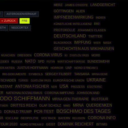
MERZ
LANDGERICHT
JAMES O'KEEFE
GÖTTINGEN
ALIEN
T
ASTEROIDENVERKAUF
IMPFNEBENWIRKUNG
INDIEN
« ZURÜCK
FRB
RKI-
KÜNSTLICHE INTELLIGENZ
RETH
NEOCORTEX
PROTOKOLLE
JOHANNES CLASEN
DEUTSCHLAND
TWITTER
IMPFUNG
BLACKROCK
NASA
WIEN
GESCHICHTEN AUS WIKIHAUSEN
CORONA VIRUS
MÜNCHEN
DRESDEN
KI
MORD
DYATLOV PASS
NATO
SPD
BUNDESWEHR
KODEX
RUSSIA
PUTIN
WIRTSCHAFTSKRISE
JUSTUS HOFFMANN
UAP
TER AKTEN
HORROR
NORD STREAM 1
SERGEY FILBERT
TANSANIA
RKI-DOKUMENTE
SYMBOLS
MRNA GENE
UKRAINE
FSCHADEN
TÜRKEI
EUROPÄISCHE UNION
DJATLOW PASS
USA
ANTONIA FISCHER
ENSTAAT
PROZESS
ESOTERIC
NDR
ER
NATIONALSOZIALISMUS
CORONA-IMPFUNG
JOHNSON AND
ODO SCHIFFMANN
MRNA GEN-THERAPIE
BUSTOUR
MRNA
DRITTES REICH
QUERDENKEN
OLAF SCHOLZ
TIKER
NWO
BOSCHIMO DES TAGES
PCR-TEST
DONALD TRUMP
G
CORONA INFO
NA
ICIC.LAW
GEOPOLITIK
VCV RACK
BAYERN
RELIGION
DOMINIK REICHERT
TOUR 2020
GEIST
BITWIG
NORD STREAM 2