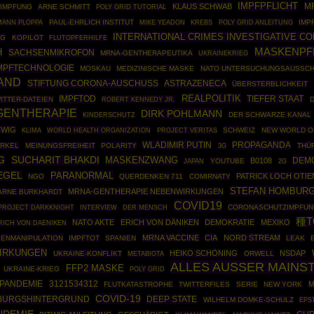
IMPFPFLICHT
MR
KLAUS SCHWAB
-IMPFUNG
ARNE SCHMITT
POLY GRID TUTORIAL
ANN PLOPPA
PAUL-EHRLICH INSTITUT
POLY GRID ANLEITUNG
IMP
MIKE YEADON
KREBS
INTERNATIONAL CRIMES INVESTIGATIVE C
NG
KOPILOT
FLUTOPFERHILFE
MASKENPF
H
SACHSENMIKROFON
MRNA-GENTHERAPEUTIKA
UKRAINEKRIEG
MPFTECHNOLOGIE
MOSKAU
MEDIZINISCHE MASKE
NATO UNTERSUCHUNGSAUSSC
AND
STIFTUNG CORONA-AUSCHUSS
ASTRAZENECA
ÜBERSTERBLICHKEIT
REALPOLITIK
IMPFTOD
TIEFER STAAT
ITTER-DATEIEN
ROBERT KENNEDY JR.
GENTHERAPIE
DIRK POHLMANN
DER SCHWARZE KANAL
KINDERSCHUTZ
TWIG
WORLD HEALTH ORGANIZATION
SCHWEIZ
NEW WORLD O
KLIMA
PROJECT VERITAS
WLADIMIR PUTIN
PROPAGANDA
ERKEL
MEINUNGSFREIHEIT
POLARITY
THÜ
3G
G
SUCHARIT BHAKDI
MASKENZWANG
DEM
B0108
YOUTUBE
JAPAN
2G
EGEL
PARANORMAL
PATRICK LOCH OTI
NGO
QUERDENKEN 711
COMIRNATY
STEFAN HOMBUR
MRNA-GENTHERAPIE NEBENWIRKUNGEN
ARNE BURKHARDT
COVID19
PROJECT DARKKNIGHT
CORONASCHUTZIMPFU
INTERVIEW
DER MENSCH
種T
NATO AKTE
ERICH VON DÄNIKEN
DEMOKRATIE
MEXIKO
RICH VON DAENIKEN
MRNA VACCINE
CIA
NORD STREAM
IENMANIPULATION
IMPFTOT
SPANIEN
LEAK
IRKUNGEN
HEIKO SCHÖNING
NSDAP
UKRAINE-KONFLIKT
ORWELL
METABIOTA
ALLES AUSSER MAINS
FFP2 MASKE
UKRAINE-KRIEG
POLY GRID
PANDEMIE
3121534312
M
FLUTKATASTROPHE
TWITTERFILES
SERIE
NEW YORK
COVID-19
BURGSHINTERGRUND
DEEP STATE
WILHELM DOMKE-SCHULZ
EPS