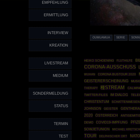
EMPFEHLUNG
ERMITTLUNG
INTERVIEW
OUMUAMUA
SERIE
SONN
KREATION
BI
HEIKO SCHOENING
FLUTHILFE
LIVESTREAM
CORONA-AUSSCHUSS
CORONA BUSTOUR 2020
WUHAN
MEDIUM
GEISTERERSCHEINUNG
MUSI
種STREAM
THERAPY
CALMIN
SONDERMELDUNG
IM DIALOG
TWITTER-FILES
TELE
CHRISTENTUM
SCHATTENWESEN
STATUS
JOHNSON
GENTHERA
GEISTER
2020
ÖSTERREICH
ANTISEMITI
PFIZ
COVID19-IMPFUNG
DEMO
TERMIN
SOWJETUNION
MICHAEL KRETSC
TOUR
NATO
TEST
DELPHISCHER ORT