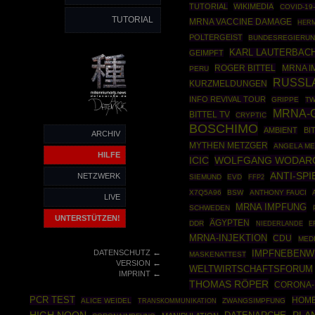
TUTORIAL
WIKIMEDIA
COVID-19
TUTORIAL
MRNA VACCINE DAMAGE
HERM
POLTERGEIST
BUNDESREGIERU
KARL LAUTERBAC
GEIMPFT
ROGER BITTEL
MRNA I
PERU
RUSSL
KURZMELDUNGEN
INFO REVIVAL TOUR
GRIPPE
TW
MRNA-
BITTEL TV
CRYPTIC
BOSCHIMO
AMBIENT
BI
ARCHIV
MYTHEN METZGER
ANGELA M
HILFE
ICIC
WOLFGANG WODAR
ANTI-SPI
NETZWERK
SIEMUND
EVD
FFP2
X7Q5A96
BSW
ANTHONY FAUCI
LIVE
MRNA IMPFUNG
SCHWEDEN
UNTERSTÜTZEN!
ÄGYPTEN
DDR
NIEDERLANDE
E
MRNA-INJEKTION
CDU
MED
←
DATENSCHUTZ
IMPFNEBENW
MASKENATTEST
←
VERSION
WELTWIRTSCHAFTSFORUM
←
IMPRINT
THOMAS RÖPER
CORONA-
PCR TEST
HOM
ALICE WEIDEL
ZWANGSIMPFUNG
TRANSKOMMUNIKATION