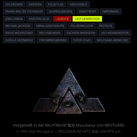
DIE GRÜNEN
DRESDEN
FALSE FLAG
FASCHISMUS
FRANK-WALTER STEINMEIER
GASPREISBREMSE
GREAT RESET
IMPFZWANG
JÖRG URBAN
KARSTEN HILSE
« ZURÜCK
LAST GENERATION
MICHAEL JACKSON
MRNA-GENTHERAPIE
POLIZEIWILLKÜR
PROTESTE
RADIO WIDERSTAND
REICHSBÜRGER
SACHSEN-MIKROFON
SACHSENMIKROFON
SOZIALE HETZWERKE
STROMPREISBREMSE
TIEFER STAAT
WOLFGANG WIENCIERZ
Powered By :
Hergestellt in der
von
NICHTRAUM 製造 Manufaktur
WESTGÅRD
Westgård
MILLENNIUM ARTS 勤続 GRUPPE e.K.
© 1994-2026
→