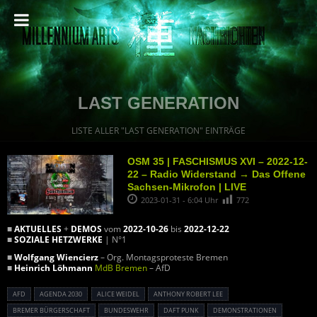
LAST GENERATION
LISTE ALLER "LAST GENERATION" EINTRÄGE
OSM 35 | FASCHISMUS XVI – 2022-12-
22 – Radio Widerstand → Das Offene
Sachsen-Mikrofon | LIVE
2023-01-31 - 6:04 Uhr
772
■
AKTUELLES
+
DEMOS
vom
2022-10-26
bis
2022-12-22
■
SOZIALE HETZWERKE
| N°1
■
Wolfgang Wiencierz
– Org. Montagsproteste Bremen
■
Heinrich Löhmann
MdB Bremen
– AfD
AFD
AGENDA 2030
ALICE WEIDEL
ANTHONY ROBERT LEE
BREMER BÜRGERSCHAFT
BUNDESWEHR
DAFT PUNK
DEMONSTRATIONEN