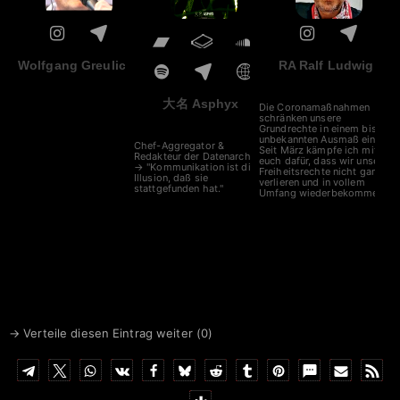
Wolfgang Greulich
RA Ralf Ludwig
大名 Asphyx
Die Coronamaßnahmen
schränken unsere
Grundrechte in einem bisher
unbekannten Ausmaß ein.
Chef-Aggregator &
Seit März kämpfe ich mit
Redakteur der Datenarche
euch dafür, dass wir unsere
→ "Kommunikation ist die
Freiheitsrechte nicht ganz
Illusion, daß sie
verlieren und in vollem
stattgefunden hat."
Umfang wiederbekommen..
→ Verteile diesen Eintrag weiter (
0
)