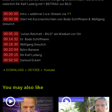
natürlich RA Ralf Ludwig mit 1 BEITRAG zur BILD
00:00:00
Intro + additiver Live-Stream via
YT
00:00:08
Start mit Kurznachrichten von Bodo Schiffmann & Wolfgang
Greulich
00:05:20
“Julian Reichelt – BILD” als Medium vor Ort
00:14:32
Dr. Bodo Schiffmann
00:18:30
Wolfgang Greulich
00:23:04
Björn Banane
00:29:15
RA Ralf Ludwig
00:50:50
Samuel Eckert
→
DOWNLOAD
+
ODYSEE
+
Youtube
You may also like