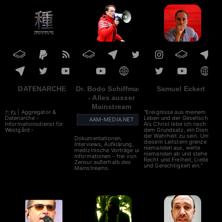
DATENARCHE
Dr. Bodo Schiffmann
Samuel Eckert
- Alles ausser
Mainstream
たね | Aggregator &
"Ereignisse aus meinem
Datenarche -
Leben und der Gesellschaft.
AAM-MEDIA.NET
Informationsdienst für
Als Christ lebe ich nach
Westgård -
dem Grundsatz, ein Diener
der Wahrheit zu sein. Unter
Dokumentationen,
diesem Leitstern grenze ich
Interviews, Aufklärung,
niemanden aus, werte
medizinische Vorträge und
niemanden ab und stehe für
Informationen - frei von
Recht und Freiheit, Liebe
Zensur außerhalb des
und Gerechtigkeit ein."
Mainstreams.