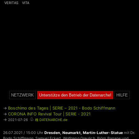
VERITAS
VITA
NETZWERK
Unterstütze den Betrieb der Datenarche!
HILFE
→
Boschimo des Tages | SERIE – 2021 - Bodo Schiffmann
→
CORONA INFO Revival Tour | SERIE - 2021
♧
→
2021-07-26
種 DATENARCHE.de
26.07.2021 / 15:00 Uhr
Dresden, Neumarkt, Martin-Luther-Statue
mit Dr.
Bodo Schiffmann, Samuel Eckert, Wolfgang Greulich, Björn Banane und