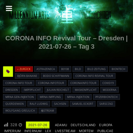
CORONA INFO Revival Tour – Dresden |
2021-07-26 – Tag 3
« ZURÜCK
ASTRAZENECA
B0108
BILD
BILD ZEITUNG
BIONTECH
BJÖRN BANANE
BODO SCHIFFMANN
CORONA INFO REVIVAL TOUR
CORONA INFO TOUR
CORONA INFOTOUR
CORONAINFO TOUR
COVID19
DRESDEN
IMPFPFLICHT
JULIAN REICHELT
MASKENPFLICHT
MODERNA
MRNA GEN-INJEKTION
MRNA IMPFUNG
MRNA-INJEKTION
PFIZERBIONTECH
QUERDENKEN
RALF LUDWIG
SACHSEN
SAMUEL ECKERT
SARSCOV2
WOLFGANG GREULICH
種STREAM
328
2021-07-26
ADAMU
DEUTSCHLAND
EUROPA
IMPERIUM
INFERNUM
LEX
LIVESTREAM
MORTEM
PUBLICAE