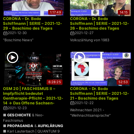
1:17:49
14:15
CORONA – Dr. Bodo
CORONA – Dr. Bodo
Schiffmann | SERIE – 2021-12-
Schiffmann | SERIE – 2021-12-
29 – Boschimo des Tages
26 – Boschimo des Tages
2021-12-30
2021-12-27
"Boschimo News"
Volkszählung von 1983
6:28:25
52:53
OSM 20 | FASCHISMUS II –
CORONA – Dr. Bodo
Impfpflicht bedeutet
Schiffmann | SERIE – 2021-12-
Gentherapie-Pflicht – 2021-12-
21 – Boschimo des Tages
14 → Das Offene Sachsen-
2021-12-22
Mikrofon | LIVE
2021-12-23
Weihnachten 2021 -
■
GESCHICHTE
& Neo-
"Weihnachtsansprache"
Faschismus
■
PROPAGANDA
&
AUFKLÄRUNG
■ Karl Lauterbach | QUANTUM 9