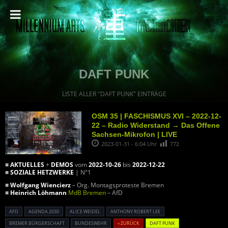
DAFT PUNK
LISTE ALLER "DAFT PUNK" EINTRÄGE
OSM 35 | FASCHISMUS XVI – 2022-12-
22 – Radio Widerstand → Das Offene
Sachsen-Mikrofon | LIVE
2023-01-31 - 6:04 Uhr
772
■
AKTUELLES
+
DEMOS
vom
2022-10-26
bis
2022-12-22
■
SOZIALE HETZWERKE
| N°1
■
Wolfgang Wiencierz
– Org. Montagsproteste Bremen
■
Heinrich Löhmann
MdB Bremen
– AfD
AFD
AGENDA 2030
ALICE WEIDEL
ANTHONY ROBERT LEE
BREMER BÜRGERSCHAFT
BUNDESWEHR
« ZURÜCK
DAFT PUNK