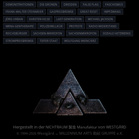
DEMONSTRATIONEN
DIE GRÜNEN
DRESDEN
FALSE FLAG
FASCHISMUS
FRANK-WALTER STEINMEIER
GASPREISBREMSE
GREAT RESET
IMPFZWANG
JÖRG URBAN
KARSTEN HILSE
LAST GENERATION
MICHAEL JACKSON
MRNA-GENTHERAPIE
POLIZEIWILLKÜR
PROTESTE
RADIO WIDERSTAND
REICHSBÜRGER
SACHSEN-MIKROFON
SACHSENMIKROFON
SOZIALE HETZWERKE
STROMPREISBREMSE
TIEFER STAAT
WOLFGANG WIENCIERZ
Powered By :
Hergestellt in der
von
NICHTRAUM 製造 Manufaktur
WESTGÅRD
Westgård
MILLENNIUM ARTS 勤続 GRUPPE e.K.
© 1994-2026
→