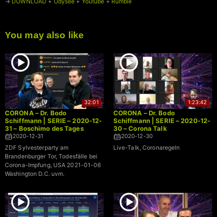
→
DOWNLOAD
+
Odysee
+
Youtube
+
Rumble
You may also like
32:01
1:23:42
CORONA – Dr. Bodo
CORONA – Dr. Bodo
Schiffmann | SERIE – 2020-12-
Schiffmann | SERIE – 2020-12-
31 – Boschimo des Tages
30 – Corona Talk
2020-12-31
2020-12-30
ZDF Sylvesterparty am
Live-Talk, Coronaregeln
Brandenburger Tor, Todesfälle bei
Corona-Impfung, USA 2021-01-06
Washington D.C. uvm.