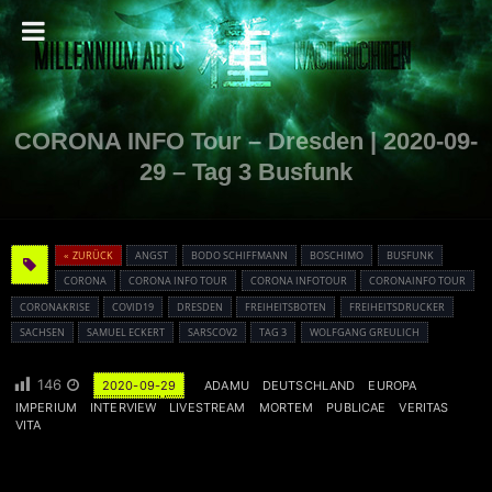
CORONA INFO Tour – Dresden | 2020-09-
29 – Tag 3 Busfunk
« ZURÜCK
ANGST
BODO SCHIFFMANN
BOSCHIMO
BUSFUNK
CORONA
CORONA INFO TOUR
CORONA INFOTOUR
CORONAINFO TOUR
CORONAKRISE
COVID19
DRESDEN
FREIHEITSBOTEN
FREIHEITSDRUCKER
SACHSEN
SAMUEL ECKERT
SARSCOV2
TAG 3
WOLFGANG GREULICH
146
2020-09-29
ADAMU
DEUTSCHLAND
EUROPA
IMPERIUM
INTERVIEW
LIVESTREAM
MORTEM
PUBLICAE
VERITAS
VITA