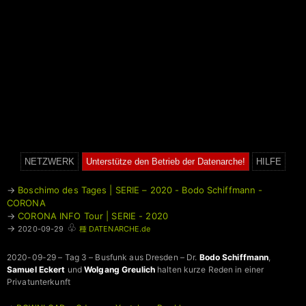
NETZWERK
Unterstütze den Betrieb der Datenarche!
HILFE
→
Boschimo des Tages | SERIE – 2020 - Bodo Schiffmann -
CORONA
→
CORONA INFO Tour | SERIE - 2020
♧
→
2020-09-29
種 DATENARCHE.de
2020-09-29 – Tag 3 – Busfunk aus Dresden – Dr.
Bodo Schiffmann
,
Samuel Eckert
und
Wolgang Greulich
halten kurze Reden in einer
Privatunterkunft