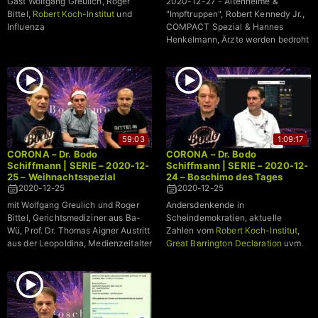
Gast Wolfgang Greulich, Roger
2020-12-27 - Altenheime &
Bittel,
Robert Koch-Institut
und
"Impftruppen", Robert Kennedy Jr.,
Influenza
COMPACT Spezial & Hannes
Henkelmann, Ärzte werden bedroht
59:03
1:09:17
CORONA – Dr. Bodo
CORONA – Dr. Bodo
Schiffmann | SERIE – 2020-12-
Schiffmann | SERIE – 2020-12-
25 – Weihnachtsspezial
24 – Boschimo des Tages
2020-12-25
2020-12-25
mit Wolfgang Greulich und Roger
Andersdenkende in
Bittel, Gerichtsmediziner aus Ba-
Scheindemokratien, aktuelle
Wü, Prof. Dr. Thomas Aigner Austritt
Zahlen vom
Robert Koch-Institut
,
aus der Leopoldina, Medienzeitalter
Great Barrington Declaration
uvm.