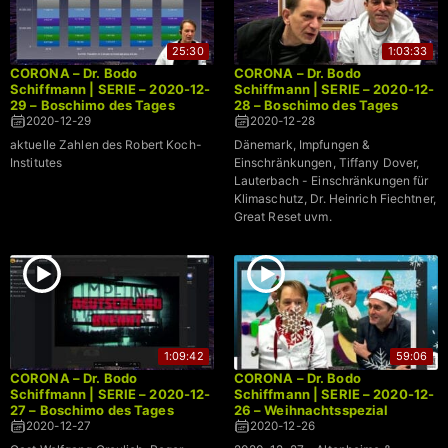
25:30
1:03:33
CORONA – Dr. Bodo
CORONA – Dr. Bodo
Schiffmann | SERIE – 2020-12-
Schiffmann | SERIE – 2020-12-
29 – Boschimo des Tages
28 – Boschimo des Tages
2020-12-29
2020-12-28
aktuelle Zahlen des Robert Koch-
Dänemark, Impfungen &
Institutes
Einschränkungen, Tiffany Dover,
Lauterbach - Einschränkungen für
Klimaschutz, Dr. Heinrich Fiechtner,
Great Reset uvm.
1:09:42
59:06
CORONA – Dr. Bodo
CORONA – Dr. Bodo
Schiffmann | SERIE – 2020-12-
Schiffmann | SERIE – 2020-12-
27 – Boschimo des Tages
26 – Weihnachtsspezial
2020-12-27
2020-12-26