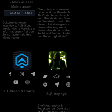
- Alles ausser
Mainstream
"Ereignisse aus meinem
Leben und der Gesellschaft.
AAM-MEDIA.NET
Als Christ lebe ich nach
dem Grundsatz, ein Diener
der Wahrheit zu sein. Unter
Dokumentationen,
diesem Leitstern grenze ich
Interviews, Aufklärung,
niemanden aus, werte
medizinische Vorträge und
niemanden ab und stehe für
Informationen - frei von
Recht und Freiheit, Liebe
Zensur außerhalb des
und Gerechtigkeit ein."
Mainstreams.
ET Video & Content
大名 Asphyx
Chef-Aggregator &
Redakteur der Datenarche
→ "Kommunikation ist die