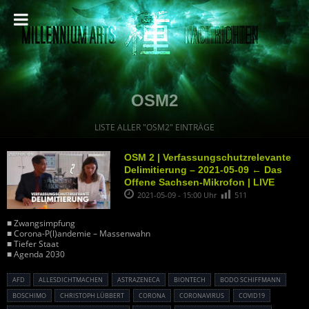
OSM2
LISTE ALLER "OSM2" EINTRÄGE
OSM 2 | Verfassungschutzrelevante
Delimitierung – 2021-05-09 ← Das
Offene Sachsen-Mikrofon | LIVE
2021-05-09 - 15:00 Uhr
511
■ Zwangsimpfung
■ Corona-P(l)andemie – Massenwahn
■ Tiefer Staat
■ Agenda 2030
AFD
ALLESDICHTMACHEN
ASTRAZENECA
BIONTECH
BODO SCHIFFMANN
BOSCHIMO
CHRISTOPH LÜBBERT
CORONA
CORONAVIRUS
COVID19