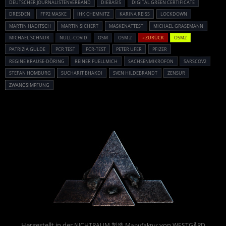
DEUTSCHER JOURNALISTENVERBAND
DIEBASIS
DIGITAL GREEN CERTIFICATE
DRESDEN
FFP2 MASKE
IHK CHEMNITZ
KARINA REISS
LOCKDOWN
MARTIN HADITSCH
MARTIN SICHERT
MASKENATTEST
MICHAEL GRASEMANN
MICHAEL SCHNUR
NULL-COVID
OSM
OSM 2
« ZURÜCK
OSM2
PATRIZIA GULDE
PCR TEST
PCR-TEST
PETER UFER
PFIZER
REGINE KRAUSE-DÖRING
REINER FUELLMICH
SACHSENMIKROFON
SARSCOV2
STEFAN HOMBURG
SUCHARIT BHAKDI
SVEN HILDEBRANDT
ZENSUR
ZWANGSIMPFUNG
Powered By :
Hergestellt in der
von
NICHTRAUM 製造 Manufaktur
WESTGÅRD