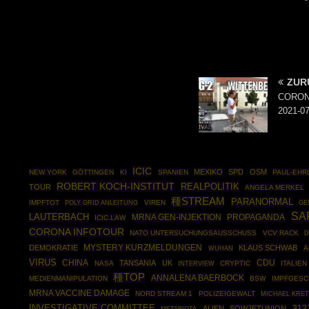
ZUR
CORONA 
2021-07
ICIC
MEXIKO
SPD
OSM
NEW YORK
GÖTTINGEN
KI
SPANIEN
PAUL-EHRL
ROBERT KOCH-INSTITUT
REALPOLITIK
TOUR
ANGELA MERKEL
種STREAM
PARANORMAL
IMPFTOT
POLY GRID ANLEITUNG
VIREN
GE
SA
LAUTERBACH
MRNA GEN-INJEKTION
PROPAGANDA
ICIC.LAW
CORONA INFOTOUR
NATO UNTERSUCHUNGSAUSSCHUSS
VCV RACK
D
DEMOKRATIE
MYSTERY KURZMELDUNGEN
KLAUS SCHWAB
A
WUHAN
VIRUS
CHINA
CDU
TANSANIA
UK
NASA
CRYPTIC
ITALIEN
INTERVIEW
種TOP
ANNALENA BAERBOCK
MEDIENMANIPULATION
BSW
IMPFGESC
MRNA VACCINE DAMAGE
NORD STREAM 1
POLIZEIGEWALT
MICHAEL KRE
INVESTIGATIVE COMMITTEE
312
ALIEN
SOWJETUNION