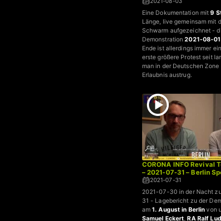
2021-08-03
Eine Dokumentation mit
9 S
Länge, live gemeinsam mit 
Schwarm aufgezeichnet - d
Demonstration
2021-08-01 
Ende ist allerdings immer ei
erste größere Protest seit l
man in der Deutschen Zone
Erlaubnis austrug.
CORONA INFO Revival To
– 2021-07-31 – Berlin Sp
2021-07-31
2021-07-30 in der Nacht 
31 - Lagebericht zu der De
am
1. August in Berlin
von u
Samuel Eckert
,
RA Ralf Lu