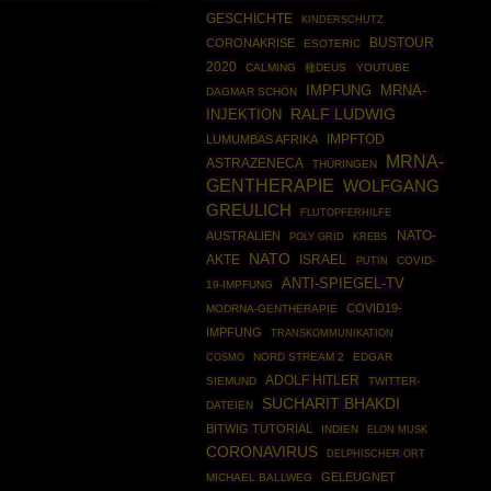
GESCHICHTE
KINDERSCHUTZ
BUSTOUR
CORONAKRISE
ESOTERIC
2020
CALMING
種DEUS
YOUTUBE
MRNA-
IMPFUNG
DAGMAR SCHÖN
RALF LUDWIG
INJEKTION
IMPFTOD
LUMUMBAS AFRIKA
MRNA-
ASTRAZENECA
THÜRINGEN
GENTHERAPIE
WOLFGANG
GREULICH
FLUTOPFERHILFE
NATO-
AUSTRALIEN
POLY GRID
KREBS
NATO
AKTE
ISRAEL
PUTIN
COVID-
ANTI-SPIEGEL-TV
19-IMPFUNG
COVID19-
MODRNA-GENTHERAPIE
IMPFUNG
TRANSKOMMUNIKATION
COSMO
NORD STREAM 2
EDGAR
ADOLF HITLER
SIEMUND
TWITTER-
SUCHARIT BHAKDI
DATEIEN
BITWIG TUTORIAL
INDIEN
ELON MUSK
CORONAVIRUS
DELPHISCHER ORT
GELEUGNET
MICHAEL BALLWEG