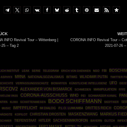
ÜCK
WEI
INFO Revival Tour – Wittenberg |
CORONA INFO Revival Tour – Cot
-25 – Tag 2
2021-07-26 –
BOSCHI
FBI
ICH INSTITUT
LEAK
SERIE
TELEGRAM
NGO
ERICH VON DAENIKEN
MRNA
WLADIMIR PUTIN
NATIONALSOZIALISMUS
BITWIG
ASPHYX
TWITTER FI
UFO
SCHICHTE
VERFASSUNGSSCHUTZ
BIOWAFFEN
KÜNSTLICHE INTELLIGENZ
GEIS
RSCOV2
ALEXANDER VON BISMARCK
MANIPULATION
SCHWEDEN
FFP2
CORONA-AUSSCHUSS
PAN
WHO
PEI
SCHWARZER KANAL
YATLOW PASS
BODO SCHIFFMANN
SER
NTIFA
SCHATTENWESEN
SKEPTIKER
KLIMA
IMPFPFLICHT
CORON
DRITTES REICH
IM DIALOG
P.L.O. LUMUMBA
MUSIC
MARKUS FIE
MASKENZWANG
CHRISTIAN DROSTEN
HÄDIGTE
KOPILOT
HITLER
SACHSENMIKROFON
TIEFENSTAAT
BAYERN
GLITCH
INFEK
TSCHMER
1534312
FFP2 MASKE
BITTEL TV
ARGENTINIEN
NSDAP
MÜNCHEN
HITLERS 