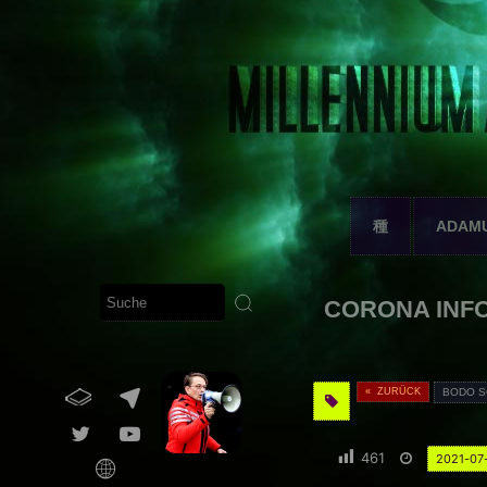
種
ADAM
CORONA INFO R
« ZURÜCK
BODO S
461
2021-07