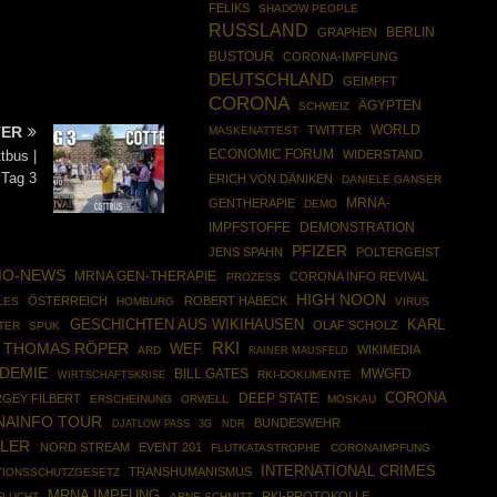
FELIKS
SHADOW PEOPLE
RUSSLAND
BERLIN
GRAPHEN
BUSTOUR
CORONA-IMPFUNG
DEUTSCHLAND
GEIMPFT
CORONA
ÄGYPTEN
SCHWEIZ
WORLD
TWITTER
TER
MASKENATTEST
ECONOMIC FORUM
WIDERSTAND
tbus |
 Tag 3
ERICH VON DÄNIKEN
DANIELE GANSER
MRNA-
GENTHERAPIE
DEMO
IMPFSTOFFE
DEMONSTRATION
PFIZER
JENS SPAHN
POLTERGEIST
MO-NEWS
MRNA GEN-THERAPIE
CORONA INFO REVIVAL
PROZESS
HIGH NOON
ÖSTERREICH
ROBERT HABECK
LES
HOMBURG
VIRUS
GESCHICHTEN AUS WIKIHAUSEN
KARL
OLAF SCHOLZ
TER
SPUK
THOMAS RÖPER
RKI
WEF
WIKIMEDIA
ARD
RAINER MAUSFELD
DEMIE
MWGFD
BILL GATES
WIRTSCHAFTSKRISE
RKI-DOKUMENTE
CORONA
DEEP STATE
GEY FILBERT
ERSCHEINUNG
ORWELL
MOSKAU
AINFO TOUR
BUNDESWEHR
DJATLOW PASS
3G
NDR
DLER
NORD STREAM
EVENT 201
FLUTKATASTROPHE
CORONAIMPFUNG
INTERNATIONAL CRIMES
TRANSHUMANISMUS
TIONSSCHUTZGESETZ
MRNA IMPFUNG
RKI-PROTOKOLLE
FLUCHT
ARNE SCHMITT