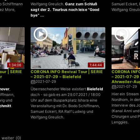
o Schiffmann
Wolfgang Greulich.
Ganz zum Schluß
Samuel Eckert, 
lez More,
sagt der 2. Tourbus noch leise "Good
Wolfgang Greuli
bye" ...
1:34:06
1:44:44
ur | SERIE
CORONA INFO Revival Tour | SERIE
CORONA INFO 
r
– 2021-07-29 – Bielefeld
– 2021-07-29 
Ahrweiler-Au
2021-07-29
2021-07-29
nover
,
Überraschender Weise existiert
Bielefeld
Hier ein Stream
iffmann,
doch - so gab es am 29.07.2021 / 18:00
Nordhorn, in de
wig und
Uhr auf dem Busparkplatz Ishara eine
Interview des J
chmitt
.
Veranstaltung mit Dr. Bodo Schiffmann,
(Kanal Anni und
Samuel Eckert, RA Ralf Ludwig und
Chirurgen und 
Wolfgang Greulich.
Lenggies.
 weiter (
0
)