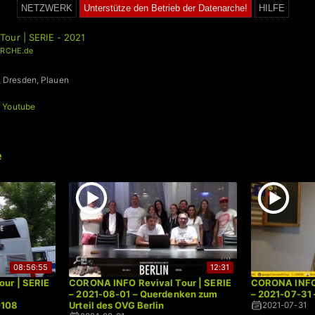
NETZWERK
Unterstütze den Betrieb der Datenarche!
HILFE
our | SERIE - 2021
RCHE.de
, Dresden, Plauen
+
Youtube
e
08:56:55
12:31
ur | SERIE
CORONA INFO Revival Tour | SERIE
CORONA INFO 
– 2021-08-01 – Querdenken zum
– 2021-07-31 –
0108
Urteil des OVG Berlin
2021-07-31