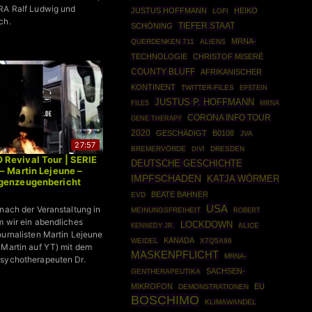
RA Ralf Ludwig und
JUSTUS HOFFMANN
HEIKO
LOFI
ch.
TIEFER STAAT
SCHÖNING
MRNA-
QUERDENKEN 711
ALIENS
TECHNOLOGIE
CHRISTOF MISERÉ
COUNTY BLUFF
AFRIKANISCHER
KONTINENT
TWITTER-FILES
EPSTEIN
JUSTUS P. HOFFMANN
FILES
MRNA
CORONA INFO TOUR
GENE THERAPY
2020
GESCHÄDIGT
B0108
JVA
27:57
BREMERVÖRDE
DRESDEN
DIVI
Revival Tour | SERIE
DEUTSCHE GESCHICHTE
– Martin Lejeune –
IMPFSCHADEN
KATJA WÖRMER
genzeugenbericht
BEATE BAHNER
EVD
USA
 nach der Veranstaltung in
MEINUNGSFREIHEIT
ROBERT
m wir ein abendliches
LOCKDOWN
KENNEDY JR.
ALICE
ournalisten Martin Lejeune
KANADA
WEIDEL
X7Q5A96
 Martin auf YT) mit dem
MASKENPFLICHT
MRNA-
Psychotherapeuten Dr.
SACHSEN-
GENTHERAPEUTIKA
MIKROFON
EU
DEMONSTRATIONEN
BOSCHIMO
KLIMAWANDEL