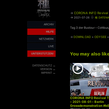
→
CORONA INFO Revival T
♧
→
2021-07-26
種 DATENA
ARCHIV
Tag 3 der Bustour – Cottbus
HILFE
→
DOWNLOAD
+
ODYSEE
NETZWERK
LIVE
You may also lik
UNTERSTÜTZEN!
←
DATENSCHUTZ
←
VERSION
←
IMPRINT
CORONA INFO Revival To
– 2021-08-01 – Berlin
Grossdemonstration #b