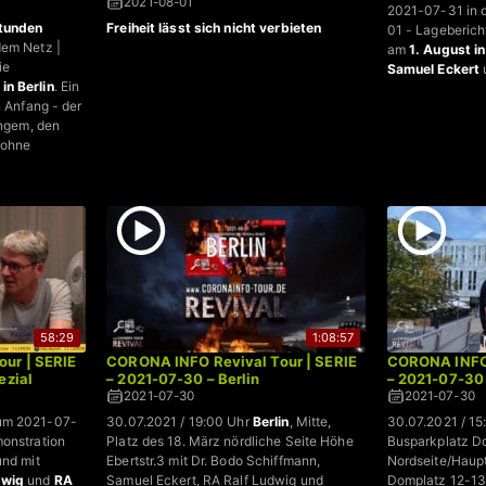
2021-08-01
2021-07-31 in 
tunden
Freiheit lässt sich nicht verbieten
01 - Lageberich
dem Netz |
am
1. August in
ie
Samuel Eckert
in Berlin
. Ein
n Anfang - der
angem, den
 ohne
58:29
1:08:57
ur | SERIE
CORONA INFO Revival Tour | SERIE
CORONA INFO 
ezial
– 2021-07-30 – Berlin
– 2021-07-30
2021-07-30
2021-07-30
zum 2021-07-
30.07.2021 / 19:00 Uhr
Berlin
, Mitte,
30.07.2021 / 1
monstration
Platz des 18. März nördliche Seite Höhe
Busparkplatz 
nd mit
Ebertstr.3 mit Dr. Bodo Schiffmann,
Nordseite/Haupt
dwig
und
RA
Samuel Eckert, RA Ralf Ludwig und
Domplatz 12-13 