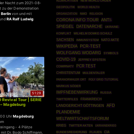
NEW WORLD ORDER
ALLMÄCHTIGEN
der Nacht zum 2021-08-
GEOPOLITIK
WORLD HEALTH
t zu der Demonstration
 Berlin
von und mit
ORGANIZATION
NWO
RELIGION
und
RA Ralf Ludwig
CORONA INFO TOUR
ANTI-
SPIEGEL
DATENARCHE
UKRAINE-
KONFLIKT
WILHELM DOMKE-SCHULZ
SACHSEN
NATO AKTE
IMMUNSYSTEM
WIKIPEDIA
PCR-TEST
WOLFGANG WODARG
SYMBOLS
COVID-19
JEFFREY EPSTEIN
PCR TEST
COMIRNATY
CHRISTENTUM
MULDENTALER
POLY GRID TUTORIAL
PARANORMALER ORT
MARKUS SÖDER
IMPFNEBENWIRKUNG
51:29
RUSSIA
Revival Tour | SERIE
FRANKREICH
TWITTERFILES
 – Magdeburg
AFD
LANDGERICHT GÖTTINGEN
PLANDEMIE
5:00 Uhr
Magdeburg
WELTWIRTSCHAFTSFORUM
Dom
KRIEG
TWITTER AKTEN
UKRAINEKRIEG
eingang - 4 Plätze
mit Dr. Bodo Schiffmann,
CIA
BUNDESREGIERUNG
PLAUEN