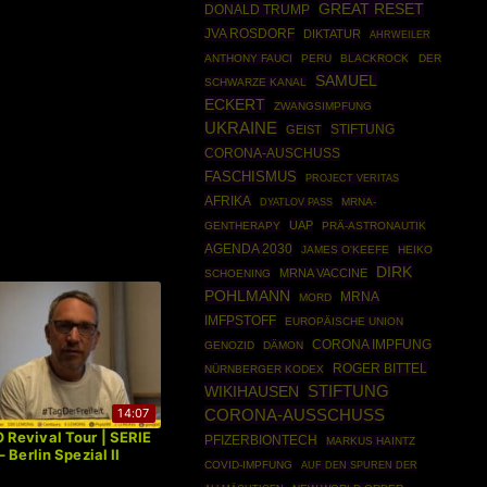
GREAT RESET
DONALD TRUMP
JVA ROSDORF
DIKTATUR
AHRWEILER
ANTHONY FAUCI
PERU
BLACKROCK
DER
SAMUEL
SCHWARZE KANAL
ECKERT
ZWANGSIMPFUNG
UKRAINE
STIFTUNG
GEIST
CORONA-AUSCHUSS
FASCHISMUS
PROJECT VERITAS
AFRIKA
MRNA-
DYATLOV PASS
UAP
GENTHERAPY
PRÄ-ASTRONAUTIK
AGENDA 2030
JAMES O'KEEFE
HEIKO
DIRK
MRNA VACCINE
SCHOENING
POHLMANN
MRNA
MORD
IMFPSTOFF
EUROPÄISCHE UNION
CORONA IMPFUNG
GENOZID
DÄMON
ROGER BITTEL
NÜRNBERGER KODEX
STIFTUNG
WIKIHAUSEN
14:07
CORONA-AUSSCHUSS
Revival Tour | SERIE
PFIZERBIONTECH
MARKUS HAINTZ
 Berlin Spezial II
COVID-IMPFUNG
AUF DEN SPUREN DER