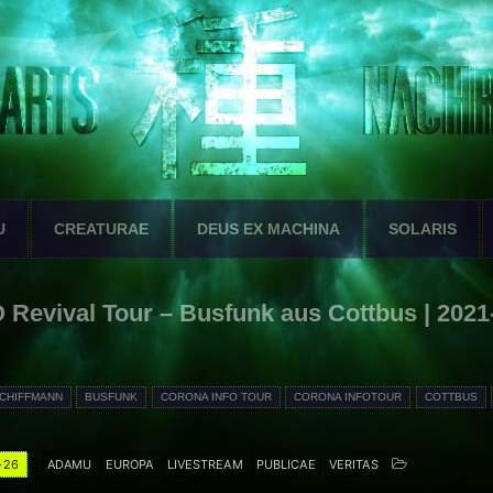
U
CREATURAE
DEUS EX MACHINA
SOLARIS
evival Tour – Busfunk aus Cottbus | 2021-
CHIFFMANN
BUSFUNK
CORONA INFO TOUR
CORONA INFOTOUR
COTTBUS
-26
ADAMU
EUROPA
LIVESTREAM
PUBLICAE
VERITAS