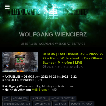
WOLFGANG WIENCIERZ
LISTE ALLER "WOLFGANG WIENCIERZ" EINTRÄGE
OSM 35 | FASCHISMUS XVI – 2022-12-
22 – Radio Widerstand → Das Offene
Sachsen-Mikrofon | LIVE
2023-01-31 - 6:04 Uhr
772
■
AKTUELLES
+
DEMOS
vom
2022-10-26
bis
2022-12-22
■
SOZIALE HETZWERKE
| N°1
■
Wolfgang Wiencierz
– Org. Montagsproteste Bremen
■
Heinrich Löhmann
MdB Bremen
– AfD
AFD
AGENDA 2030
ALICE WEIDEL
ANTHONY ROBERT LEE
BREMER BÜRGERSCHAFT
BUNDESWEHR
DAFT PUNK
DEMONSTRATIONEN