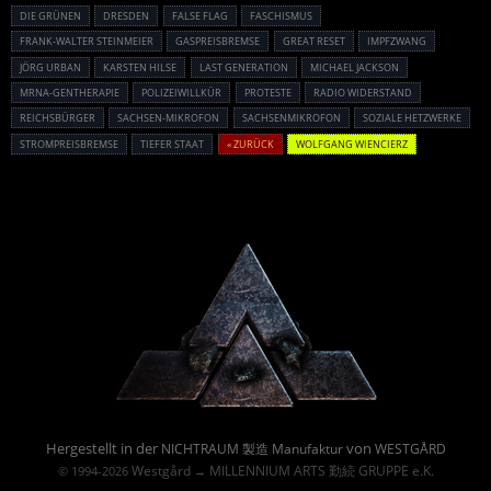
DIE GRÜNEN
DRESDEN
FALSE FLAG
FASCHISMUS
FRANK-WALTER STEINMEIER
GASPREISBREMSE
GREAT RESET
IMPFZWANG
JÖRG URBAN
KARSTEN HILSE
LAST GENERATION
MICHAEL JACKSON
MRNA-GENTHERAPIE
POLIZEIWILLKÜR
PROTESTE
RADIO WIDERSTAND
REICHSBÜRGER
SACHSEN-MIKROFON
SACHSENMIKROFON
SOZIALE HETZWERKE
STROMPREISBREMSE
TIEFER STAAT
« ZURÜCK
WOLFGANG WIENCIERZ
Powered By :
Hergestellt in der
von
NICHTRAUM 製造 Manufaktur
WESTGÅRD
Westgård
MILLENNIUM ARTS 勤続 GRUPPE e.K.
© 1994-2026
→