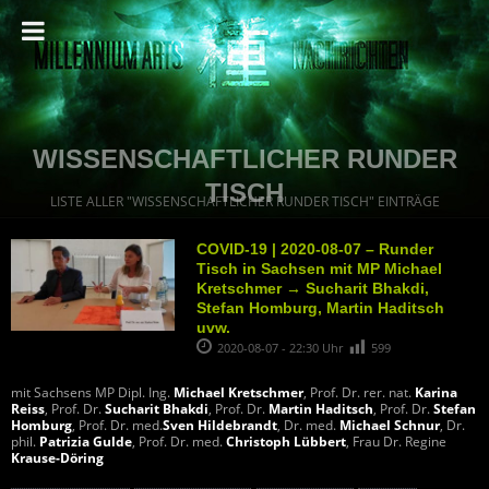
WISSENSCHAFTLICHER RUNDER
TISCH
LISTE ALLER "WISSENSCHAFTLICHER RUNDER TISCH" EINTRÄGE
COVID-19 | 2020-08-07 – Runder
Tisch in Sachsen mit MP Michael
Kretschmer → Sucharit Bhakdi,
Stefan Homburg, Martin Haditsch
uvw.
2020-08-07 - 22:30 Uhr
599
mit Sachsens MP Dipl. Ing.
Michael Kretschmer
, Prof. Dr. rer. nat.
Karina
Reiss
, Prof. Dr.
Sucharit Bhakdi
, Prof. Dr.
Martin Haditsch
, Prof. Dr.
Stefan
Homburg
, Prof. Dr. med.
Sven Hildebrandt
, Dr. med.
Michael Schnur
, Dr.
phil.
Patrizia Gulde
, Prof. Dr. med.
Christoph Lübbert
, Frau Dr. Regine
Krause-Döring