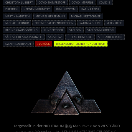
CHRISTOPH LÜBBERT
COVID-19 IMPFSTOFF
COVID-IMPFUNG
COVID19
DRESDEN
HERDENIMMUNITÄT
IMMUNSYSTEM
KARINA REISS
MARTIN HADITSCH
MICHAEL GRASEMANN
MICHAEL KRETSCHMER
MICHAEL SCHNUR
OFFENES SACHSENMIKROFON
PATRIZIA GULDE
PETER UFER
REGINE KRAUSE-DÖRING
RUNDER TISCH
SACHSEN
SACHSENMIKROFON
SÄCHSISCHE STAATSKANZLEI
SARSCOV2
STEFAN HOMBURG
SUCHARIT BHAKDI
SVEN HILDEBRANDT
« ZURÜCK
WISSENSCHAFTLICHER RUNDER TISCH
Powered By :
Hergestellt in der
von
NICHTRAUM 製造 Manufaktur
WESTGÅRD
Westgård
MILLENNIUM ARTS 勤続 GRUPPE e.K.
© 1994-2026
→