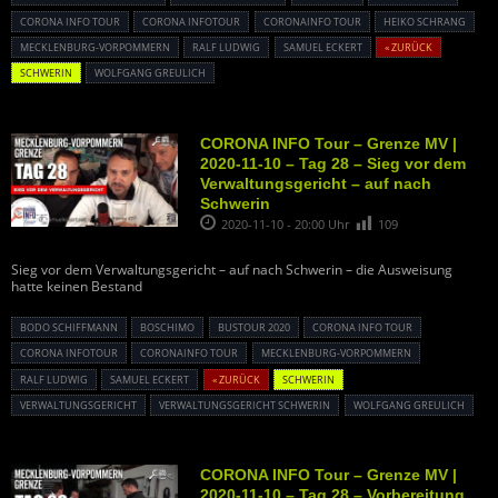
CORONA INFO TOUR
CORONA INFOTOUR
CORONAINFO TOUR
HEIKO SCHRANG
MECKLENBURG-VORPOMMERN
RALF LUDWIG
SAMUEL ECKERT
« ZURÜCK
SCHWERIN
WOLFGANG GREULICH
CORONA INFO Tour – Grenze MV |
2020-11-10 – Tag 28 – Sieg vor dem
Verwaltungsgericht – auf nach
Schwerin
2020-11-10 - 20:00 Uhr
109
Sieg vor dem Verwaltungsgericht – auf nach Schwerin – die Ausweisung
hatte keinen Bestand
BODO SCHIFFMANN
BOSCHIMO
BUSTOUR 2020
CORONA INFO TOUR
CORONA INFOTOUR
CORONAINFO TOUR
MECKLENBURG-VORPOMMERN
RALF LUDWIG
SAMUEL ECKERT
« ZURÜCK
SCHWERIN
VERWALTUNGSGERICHT
VERWALTUNGSGERICHT SCHWERIN
WOLFGANG GREULICH
CORONA INFO Tour – Grenze MV |
2020-11-10 – Tag 28 – Vorbereitung