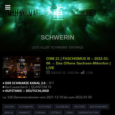
SCHWERIN
LISTE ALLER "SCHWERIN" EINTRÄGE
OSM 21 | FASCHISMUS III – 2022-01-
06 → Das Offene Sachsen-Mikrofon |
LIVE
2022-01-12 - 3:32 Uhr
1.218
■
DER SCHWARZE KANAL 2.0
| N°1
■ Karl Lauterbach | QUANTUM 10
■
AUFSTAND
in
DEUTSCHLAND
ca. 526 Demonstrationen vom 2021-12-10 bis zum 2022-01-05
AACHEN
ALTENBURG
AUFSTAND
AUGSBURG
BAUTZEN
BEATE BAHNER
BERLIN
CHEMNITZ
CORONA
COTTBUS
DEMO
DEMONSTRATION