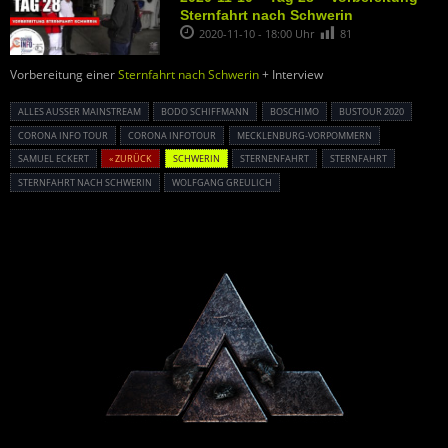
Sternfahrt nach Schwerin
2020-11-10 - 18:00 Uhr
81
Vorbereitung einer
Sternfahrt nach Schwerin
+ Interview
ALLES AUSSER MAINSTREAM
BODO SCHIFFMANN
BOSCHIMO
BUSTOUR 2020
CORONA INFO TOUR
CORONA INFOTOUR
MECKLENBURG-VORPOMMERN
SAMUEL ECKERT
« ZURÜCK
SCHWERIN
STERNENFAHRT
STERNFAHRT
STERNFAHRT NACH SCHWERIN
WOLFGANG GREULICH
Powered By :