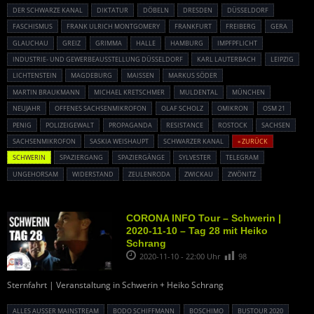
DER SCHWARZE KANAL
DIKTATUR
DÖBELN
DRESDEN
DÜSSELDORF
FASCHISMUS
FRANK ULRICH MONTGOMERY
FRANKFURT
FREIBERG
GERA
GLAUCHAU
GREIZ
GRIMMA
HALLE
HAMBURG
IMPFPFLICHT
INDUSTRIE- UND GEWERBEAUSSTELLUNG DÜSSELDORF
KARL LAUTERBACH
LEIPZIG
LICHTENSTEIN
MAGDEBURG
MAISSEN
MARKUS SÖDER
MARTIN BRAUKMANN
MICHAEL KRETSCHMER
MULDENTAL
MÜNCHEN
NEUJAHR
OFFENES SACHSENMIKROFON
OLAF SCHOLZ
OMIKRON
OSM 21
PENIG
POLIZEIGEWALT
PROPAGANDA
RESISTANCE
ROSTOCK
SACHSEN
SACHSENMIKROFON
SASKIA WEISHAUPT
SCHWARZER KANAL
« ZURÜCK
SCHWERIN
SPAZIERGANG
SPAZIERGÄNGE
SYLVESTER
TELEGRAM
UNGEHORSAM
WIDERSTAND
ZEULENRODA
ZWICKAU
ZWÖNITZ
CORONA INFO Tour – Schwerin |
2020-11-10 – Tag 28 mit Heiko
Schrang
2020-11-10 - 22:00 Uhr
98
Sternfahrt | Veranstaltung in Schwerin + Heiko Schrang
ALLES AUSSER MAINSTREAM
BODO SCHIFFMANN
BOSCHIMO
BUSTOUR 2020