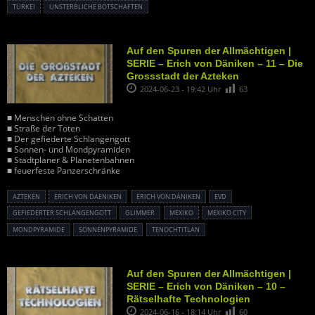
TÜRKEI
UNSTERBLICHE BOTSCHAFTEN
Auf den Spuren der Allmächtigen |
SERIE – Erich von Däniken – 11 – Die
Grossstadt der Azteken
2024-06-23 - 19:42 Uhr
63
■ Menschen ohne Schatten
■ Straße der Toten
■ Der gefiederte Schlangengott
■ Sonnen- und Mondpyramiden
■ Stadtplaner & Planetenbahnen
■ feuerfeste Panzerschränke
AZTEKEN
ERICH VON DAENIKEN
ERICH VON DÄNIKEN
EVD
GEFIEDERTER SCHLANGENGOTT
GLIMMER
MEXIKO
MEXIKO CITY
MONDPYRAMIDE
SONNENPYRAMIDE
TENOCHTITLAN
Auf den Spuren der Allmächtigen |
SERIE – Erich von Däniken – 10 –
Rätselhafte Technologien
2024-06-16 - 18:14 Uhr
60