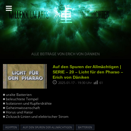
ALLE BEITRÄGE VON ERICH VON DÄNIKEN
Auf den Spuren der Allmächtigen |
SERIE – 20 – Licht für den Pharao –
Erich von Däniken
2025-01-17 - 19:30 Uhr
61
■ uralte Batterien
■ beleuchtete Tempel
■ Isolatoren und Kupferdrähte
■ Geheimwissenschaft
■ Horus und Hator
■ Zickzack-Linien und elektrischer Strom
ÄGYPTEN
AUF DEN SPUREN DER ALLMÄCHTIGEN
BATTERIEN