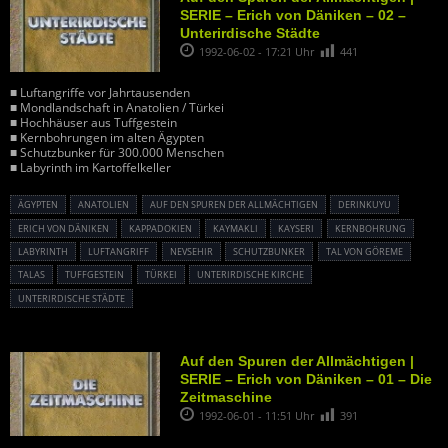
SERIE – Erich von Däniken – 02 –
Unterirdische Städte
1992-06-02 - 17:21 Uhr
441
■ Luftangriffe vor Jahrtausenden
■ Mondlandschaft in Anatolien / Türkei
■ Hochhäuser aus Tuffgestein
■ Kernbohrungen im alten Ägypten
■ Schutzbunker für 300.000 Menschen
■ Labyrinth im Kartoffelkeller
ÄGYPTEN
ANATOLIEN
AUF DEN SPUREN DER ALLMÄCHTIGEN
DERINKUYU
ERICH VON DÄNIKEN
KAPPADOKIEN
KAYMAKLI
KAYSERI
KERNBOHRUNG
LABYRINTH
LUFTANGRIFF
NEVSEHIR
SCHUTZBUNKER
TAL VON GÖREME
TALAS
TUFFGESTEIN
TÜRKEI
UNTERIRDISCHE KIRCHE
UNTERIRDISCHE STÄDTE
Auf den Spuren der Allmächtigen |
SERIE – Erich von Däniken – 01 – Die
Zeitmaschine
1992-06-01 - 11:51 Uhr
391