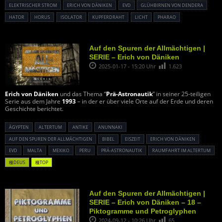
ELEKTRISCHER STROM
ERICH VON DÄNIKEN
EVD
GLÜHBIRNEN VON DENDERA
HATOR
HORUS
ISOLATOR
KUPFERDRAHT
LICHT
PHARAO
Auf den Spuren der Allmächtigen |
SERIE – Erich von Däniken
2025-01-17 - 15:20 Uhr
1.623
Erich von Däniken
und das Thema “
Prä-Astronautik
” in seiner 25-teiligen
Serie aus dem Jahre
1993
– in der er über viele Orte auf der Erde und deren
Geschichte berichtet.
ÄGYPTEN
ALTERTUM
ANTIKE
ANUNNAKI
AUF DEN SPUREN DER ALLMÄCHTIGEN
BIBEL
EISZEIT
ERICH VON DÄNIKEN
EVD
MALTA
MEXIKO
PERU
PRÄ-ASTRONAUTIK
RAUMFAHRT IM ALTERTUM
種DEUS
種TOP
Auf den Spuren der Allmächtigen |
SERIE – Erich von Däniken – 18 –
Piktogramme und Petroglyphen
2024-09-12 - 10:26 Uhr
65