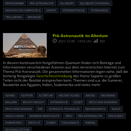
PENTAGRAMM
PRÄ-ASTRONAUTIK
SALISBURY
SALISBURY CATHEDRAL
SANTIAGO DE COMPOSTELA
SPARTA
STERNENSTRASSE
STONEHENGE
TRELLEBORG
WIKINGER
Prä-Astronautik im Altertum
2021-12-08 - 14:02 Uhr
303
In diesem kontinuierlich fortgeführten Quantum finden sich Beiträge und
Informationen verschiedener Autoren aus dem terrestrischen Internet zum
Thema Prä-Astronautik. Die gesammelten Informationen legen nahe, daß die
bisherig festgelegte
Geschichtsschreibung
des Homo Sapiens zu großen
Teilen nicht der Realität entsprechen kann. Themen sind u.a. die Sumerer,
Bauwerke aus Ägypten, Indien, Südamerika und vieles mehr.
ADAMU
ÄGYPTEN
ALTERTUM
ANCIENT ALIENS
ANTIKE
ANUNNAKI
BAALBEK
BRIGHT INSIGHT
DATENARCHE
EISZEIT
ERICH VON DAENIKEN
ERICH VON DÄNIKEN
EVD
GIORGIO A. TSOUKALOS
MAHABHARATA
NAZCA
NAZCA-LINIEN
NORMAN INVESTIGATIV
PERU
PRÄ-ASTRONAUTIK
PRÄ-EISZEIT
PUMAPUNKU
SINTFLUT
SUMER
TIAHUANACO
VIMANA
ZECHARIA SITCHIN