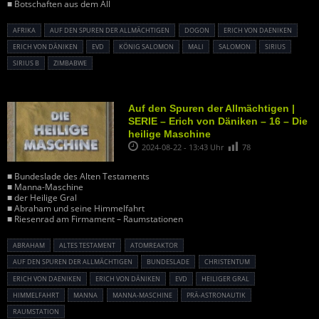
■ Botschaften aus dem All
AFRIKA
AUF DEN SPUREN DER ALLMÄCHTIGEN
DOGON
ERICH VON DAENIKEN
ERICH VON DÄNIKEN
EVD
KÖNIG SALOMON
MALI
SALOMON
SIRIUS
SIRIUS B
ZIMBABWE
Auf den Spuren der Allmächtigen |
SERIE – Erich von Däniken – 16 – Die
heilige Maschine
2024-08-22 - 13:43 Uhr
78
■ Bundeslade des Alten Testaments
■ Manna-Maschine
■ der Heilige Gral
■ Abraham und seine Himmelfahrt
■ Riesenrad am Firmament – Raumstationen
ABRAHAM
ALTES TESTAMENT
ATOMREAKTOR
AUF DEN SPUREN DER ALLMÄCHTIGEN
BUNDESLADE
CHRISTENTUM
ERICH VON DAENIKEN
ERICH VON DÄNIKEN
EVD
HEILIGER GRAL
HIMMELFAHRT
MANNA
MANNA-MASCHINE
PRÄ-ASTRONAUTIK
RAUMSTATION