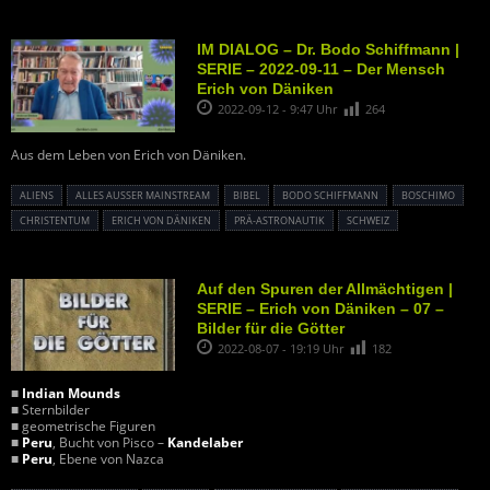
IM DIALOG – Dr. Bodo Schiffmann |
SERIE – 2022-09-11 – Der Mensch
Erich von Däniken
2022-09-12 - 9:47 Uhr
264
Aus dem Leben von Erich von Däniken.
ALIENS
ALLES AUSSER MAINSTREAM
BIBEL
BODO SCHIFFMANN
BOSCHIMO
CHRISTENTUM
ERICH VON DÄNIKEN
PRÄ-ASTRONAUTIK
SCHWEIZ
Auf den Spuren der Allmächtigen |
SERIE – Erich von Däniken – 07 –
Bilder für die Götter
2022-08-07 - 19:19 Uhr
182
■
Indian Mounds
■ Sternbilder
■ geometrische Figuren
■
Peru
, Bucht von Pisco –
Kandelaber
■
Peru
, Ebene von Nazca