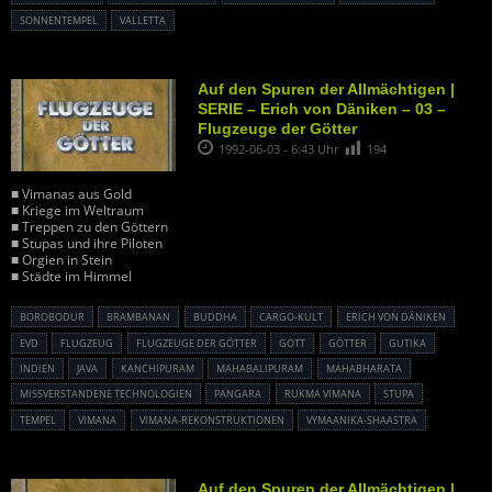
SONNENTEMPEL
VALLETTA
Auf den Spuren der Allmächtigen |
SERIE – Erich von Däniken – 03 –
Flugzeuge der Götter
1992-06-03 - 6:43 Uhr
194
■ Vimanas aus Gold
■ Kriege im Weltraum
■ Treppen zu den Göttern
■ Stupas und ihre Piloten
■ Orgien in Stein
■ Städte im Himmel
BOROBODUR
BRAMBANAN
BUDDHA
CARGO-KULT
ERICH VON DÄNIKEN
EVD
FLUGZEUG
FLUGZEUGE DER GÖTTER
GOTT
GÖTTER
GUTIKA
INDIEN
JAVA
KANCHIPURAM
MAHABALIPURAM
MAHABHARATA
MISSVERSTANDENE TECHNOLOGIEN
PANGARA
RUKMA VIMANA
STUPA
TEMPEL
VIMANA
VIMANA-REKONSTRUKTIONEN
VYMAANIKA-SHAASTRA
Auf den Spuren der Allmächtigen |