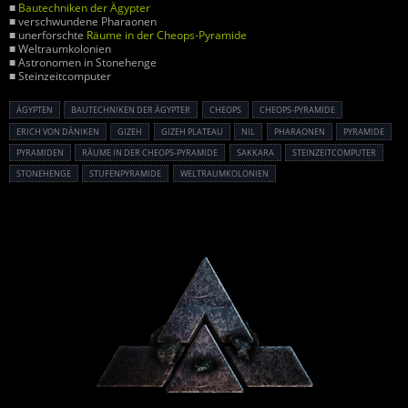
■
Bautechniken der Ägypter
■ verschwundene Pharaonen
■ unerforschte
Räume in der Cheops-Pyramide
■ Weltraumkolonien
■ Astronomen in Stonehenge
■ Steinzeitcomputer
ÄGYPTEN
BAUTECHNIKEN DER ÄGYPTER
CHEOPS
CHEOPS-PYRAMIDE
ERICH VON DÄNIKEN
GIZEH
GIZEH PLATEAU
NIL
PHARAONEN
PYRAMIDE
PYRAMIDEN
RÄUME IN DER CHEOPS-PYRAMIDE
SAKKARA
STEINZEITCOMPUTER
STONEHENGE
STUFENPYRAMIDE
WELTRAUMKOLONIEN
Powered By :