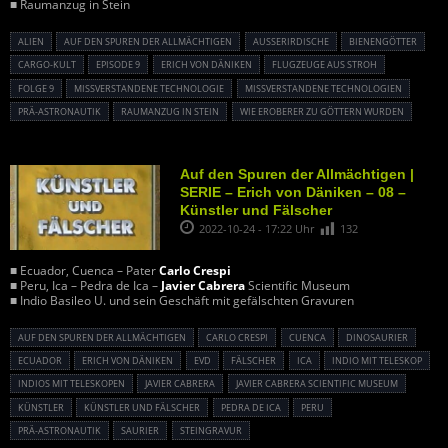
■ Raumanzug in Stein
ALIEN
AUF DEN SPUREN DER ALLMÄCHTIGEN
AUSSERIRDISCHE
BIENENGÖTTER
CARGO-KULT
EPISODE 9
ERICH VON DÄNIKEN
FLUGZEUGE AUS STROH
FOLGE 9
MISSVERSTANDENE TECHNOLOGIE
MISSVERSTANDENE TECHNOLOGIEN
PRÄ-ASTRONAUTIK
RAUMANZUG IN STEIN
WIE EROBERER ZU GÖTTERN WURDEN
Auf den Spuren der Allmächtigen |
SERIE – Erich von Däniken – 08 –
Künstler und Fälscher
2022-10-24 - 17:22 Uhr
132
■ Ecuador, Cuenca – Pater
Carlo Crespi
■ Peru, Ica – Pedra de Ica –
Javier Cabrera
Scientific Museum
■ Indio Basileo U. und sein Geschäft mit gefälschten Gravuren
AUF DEN SPUREN DER ALLMÄCHTIGEN
CARLO CRESPI
CUENCA
DINOSAURIER
ECUADOR
ERICH VON DÄNIKEN
EVD
FÄLSCHER
ICA
INDIO MIT TELESKOP
INDIOS MIT TELESKOPEN
JAVIER CABRERA
JAVIER CABRERA SCIENTIFIC MUSEUM
KÜNSTLER
KÜNSTLER UND FÄLSCHER
PEDRA DE ICA
PERU
PRÄ-ASTRONAUTIK
SAURIER
STEINGRAVUR