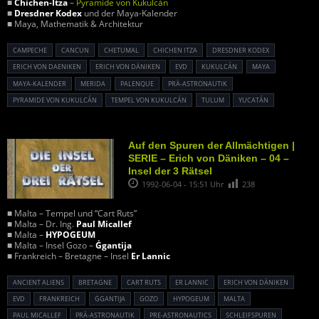
■
Chichen-Itza
–
Pyramide von Kukulcán
■
Dresdner Kodex
und der Maya-Kalender
■ Maya, Mathematik & Architektur
CAMPECHE
CANCUN
CHETUMAL
CHICHEN ITZA
DRESDNER KODEX
ERICH VON DAENIKEN
ERICH VON DÄNIKEN
EVD
KUKULCÁN
MAYA
MAYA-KALENDER
MERIDA
PALENQUE
PRÄ-ASTRONAUTIK
PYRAMIDE VON KUKULCÁN
TEMPEL VON KUKULCÁN
TULUM
YUCATÁN
Auf den Spuren der Allmächtigen |
SERIE – Erich von Däniken – 04 –
Insel der 3 Rätsel
1992-06-04 - 15:51 Uhr
238
■ Malta – Tempel und “Cart Ruts”
■ Malta – Dr. Ing.
Paul Micallef
■ Malta –
HYPOGEUM
■ Malta – Insel Gozo –
Ġgantija
■ Frankreich – Bretagne – Insel
Er Lannic
ANCIENT ALIENS
BRETAGNE
CART RUTS
ER LANNIC
ERICH VON DÄNIKEN
EVD
FRANKREICH
ĠGANTIJA
GOZO
HYPOGEUM
MALTA
PAUL MICALLEF
PRÄ-ASTRONAUTIK
PRE-ASTRONAUTICS
SCHLEIFSPUREN