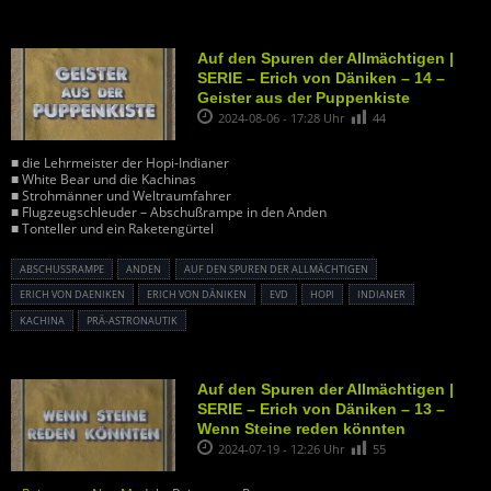
Auf den Spuren der Allmächtigen |
SERIE – Erich von Däniken – 14 –
Geister aus der Puppenkiste
2024-08-06 - 17:28 Uhr
44
■ die Lehrmeister der Hopi-Indianer
■ White Bear und die Kachinas
■ Strohmänner und Weltraumfahrer
■ Flugzeugschleuder – Abschußrampe in den Anden
■ Tonteller und ein Raketengürtel
ABSCHUSSRAMPE
ANDEN
AUF DEN SPUREN DER ALLMÄCHTIGEN
ERICH VON DAENIKEN
ERICH VON DÄNIKEN
EVD
HOPI
INDIANER
KACHINA
PRÄ-ASTRONAUTIK
Auf den Spuren der Allmächtigen |
SERIE – Erich von Däniken – 13 –
Wenn Steine reden könnten
2024-07-19 - 12:26 Uhr
55