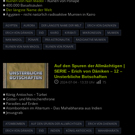
■
Ruinen von Nan Madol
– Ruinen von Ponape
■ 400.000 Basaltsäulen
■
Der längste Name der Welt
■ Ägypten – nicht natürlich radioaktive Mumien in Kairo
ÄGYPTEN
AURORA
DER LÄNGSTE NAME DER WELT
ERICH VON DAENIKEN
ERICH VON DÄNIKEN
EVD
KAIRO
KIRIBATI
MIKRONESIEN
MUMIEN
NAN MADOL
PONAPE
PRÄ-ASTRONAUTIK
RADIOAKTIVE MUMIEN
RUINEN VON NAN MADOL
RUINEN VON PONAPE
Auf den Spuren der Allmächtigen |
SERIE – Erich von Däniken – 12 –
Unsterbliche Botschaften
2024-07-04 - 13:33 Uhr
75
■ König Antiochos – Türkei
■ Götter- und Menschenthrone
■ Paradies auf Erden
■ Atombomben im Altertum – Das Mahabharata aus Indien
■ Jesusgrab
ATOMBOMBEN
AUF DEN SPUREN DER ALLMÄCHTIGEN
ERICH VON DAENIKEN
ERICH VON DÄNIKEN
EVD
INDIEN
KÖNIG ANTIOCHOS
MAHABHARATA