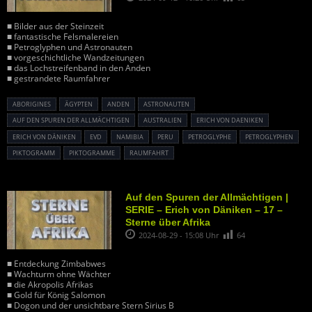
■ Bilder aus der Steinzeit
■ fantastische Felsmalereien
■ Petroglyphen und Astronauten
■ vorgeschichtliche Wandzeitungen
■ das Lochstreifenband in den Anden
■ gestrandete Raumfahrer
ABORIGINES
ÄGYPTEN
ANDEN
ASTRONAUTEN
AUF DEN SPUREN DER ALLMÄCHTIGEN
AUSTRALIEN
ERICH VON DAENIKEN
ERICH VON DÄNIKEN
EVD
NAMIBIA
PERU
PETROGLYPHE
PETROGLYPHEN
PIKTOGRAMM
PIKTOGRAMME
RAUMFAHRT
Auf den Spuren der Allmächtigen |
SERIE – Erich von Däniken – 17 –
Sterne über Afrika
2024-08-29 - 15:08 Uhr
64
■ Entdeckung Zimbabwes
■ Wachturm ohne Wächter
■ die Akropolis Afrikas
■ Gold für König Salomon
■ Dogon und der unsichtbare Stern Sirius B