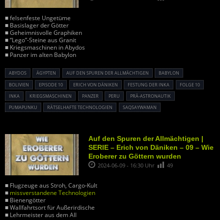
■ felsenfeste Ungetüme
■ Basislager der Götter
■ Geheimnisvolle Graphiken
■ “Lego”-Steine aus Granit
■ Kriegsmaschinen in Abydos
■ Panzer im alten Babylon
ABYDOS
ÄGYPTEN
AUF DEN SPUREN DER ALLMÄCHTIGEN
BABYLON
BOLIVIEN
EPISODE 10
ERICH VON DÄNIKEN
FESTUNG DER INKA
FOLGE 10
INKA
KRIEGSMASCHINEN
PANZER
PERU
PRÄ-ASTRONAUTIK
PUMAPUNKU
RÄTSELHAFTE TECHNOLOGIEN
SAQSAYWAMAN
Auf den Spuren der Allmächtigen |
SERIE – Erich von Däniken – 09 – Wie
Eroberer zu Göttern wurden
2024-06-09 - 16:30 Uhr
49
■ Flugzeuge aus Stroh, Cargo-Kult
■
missverstandene Technologien
■ Bienengötter
■ Wallfahrtsort für Außerirdische
■ Lehrmeister aus dem All