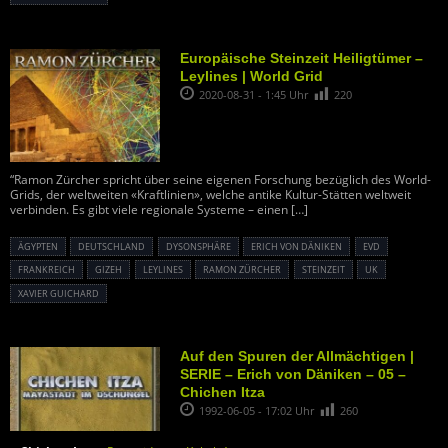
Europäische Steinzeit Heiligtümer –
Leylines | World Grid
2020-08-31 - 1:45 Uhr
220
“Ramon Zürcher spricht über seine eigenen Forschung bezüglich des World-
Grids, der weltweiten «Kraftlinien», welche antike Kultur-Stätten weltweit
verbinden. Es gibt viele regionale Systeme – einen
[…]
ÄGYPTEN
DEUTSCHLAND
DYSONSPHÄRE
ERICH VON DÄNIKEN
EVD
FRANKREICH
GIZEH
LEYLINES
RAMON ZÜRCHER
STEINZEIT
UK
XAVIER GUICHARD
Auf den Spuren der Allmächtigen |
SERIE – Erich von Däniken – 05 –
Chichen Itza
1992-06-05 - 17:02 Uhr
260