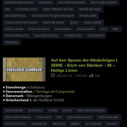
BIGHORN MOUNTAINS
EQUADOR
ERICH VON DAENIKEN
ERICH VON DÄNIKEN
EVD
FLUGSIMULATOR
GREAT SERPENT MOUND
INDIAN MOUNDS
INDIANERHÜGEL
INDIANISCHE FELSZEICHNUNGEN
KANDELABER
KANDELABER DER ANDEN
MEDICINE WHEEL
NAZCA
NAZCA-EBENE
NAZCA-LINIEN
NAZCA-PLATEAU
NAZCAEBENE
NAZCALINIEN
OHIO
PERU
PRÄ-ASTRONAUTIK
SCHLANGENHÜGEL
STERNBILDER
URSA MINOR
WYOMING
Auf den Spuren der Allmächtigen |
SERIE – Erich von Däniken – 06 –
Heilige Linien
2022-01-31 - 7:46 Uhr
242
■
Stonehenge
in Salisbury
■
Sternenstraßen
|
Santiago de Compostela
■
Dänemark
– Wikingerburgen
■
Griechenland
& der Goldene Schnitt
AGGERSBORG
AKROPOLIS
ATHEN
DELPHI
ERICH VON DAENIKEN
ERICH VON DÄNIKEN
ESKE HOLM
EVD
GOLDENER SCHNITT
GRIECHENLAND
GROVELY CASTLE
KARLSRUHE
MEGALITE
NEMEA
OLD SARUM
OLYMPIA