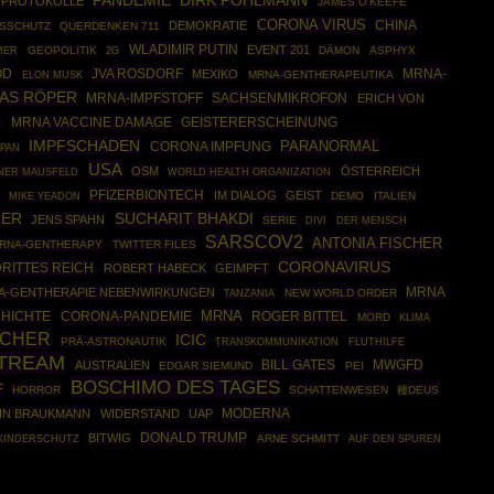
PANDEMIE
DIRK POHLMANN
-PROTOKOLLE
JAMES O'KEEFE
CORONA VIRUS
CHINA
DEMOKRATIE
SSCHUTZ
QUERDENKEN 711
WLADIMIR PUTIN
EVENT 201
GEOPOLITIK
DÄMON
ASPHYX
MER
2G
OD
JVA ROSDORF
MRNA-
MEXIKO
MRNA-GENTHERAPEUTIKA
ELON MUSK
AS RÖPER
SACHSENMIKROFON
MRNA-IMPFSTOFF
ERICH VON
MRNA VACCINE DAMAGE
GEISTERERSCHEINUNG
G
IMPFSCHADEN
PARANORMAL
CORONA IMPFUNG
APAN
USA
OSM
ÖSTERREICH
NER MAUSFELD
WORLD HEALTH ORGANIZATION
PFIZERBIONTECH
IM DIALOG
GEIST
DEMO
ITALIEN
MIKE YEADON
LER
SUCHARIT BHAKDI
JENS SPAHN
SERIE
DIVI
DER MENSCH
SARSCOV2
ANTONIA FISCHER
RNA-GENTHERAPY
TWITTER FILES
CORONAVIRUS
DRITTES REICH
ROBERT HABECK
GEIMPFT
MRNA
A-GENTHERAPIE NEBENWIRKUNGEN
NEW WORLD ORDER
TANZANIA
MRNA
HICHTE
CORONA-PANDEMIE
ROGER BITTEL
MORD
KLIMA
SCHER
ICIC
PRÄ-ASTRONAUTIK
TRANSKOMMUNIKATION
FLUTHILFE
STREAM
MWGFD
AUSTRALIEN
BILL GATES
EDGAR SIEMUND
PEI
BOSCHIMO DES TAGES
F
HORROR
SCHATTENWESEN
種DEUS
MODERNA
IN BRAUKMANN
WIDERSTAND
UAP
DONALD TRUMP
BITWIG
ARNE SCHMITT
KINDERSCHUTZ
AUF DEN SPUREN