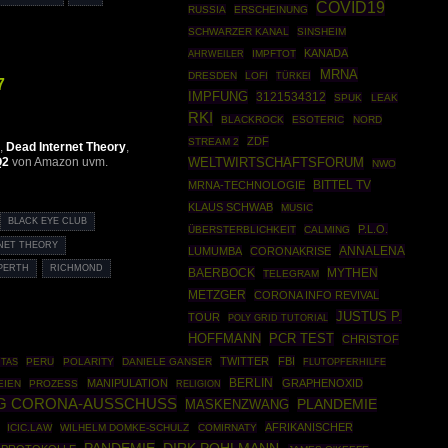
COVID19
RUSSIA
ERSCHEINUNG
SCHWARZER KANAL
SINSHEIM
KANADA
AHRWEILER
IMPFTOT
MRNA
DRESDEN
LOFI
TÜRKEI
7
IMPFUNG
3121534312
SPUK
LEAK
RKI
BLACKROCK
ESOTERIC
NORD
ZDF
STREAM 2
,
Dead Internet Theory
,
Q2
von Amazon uvm.
WELTWIRTSCHAFTSFORUM
NWO
BITTEL TV
MRNA-TECHNOLOGIE
KLAUS SCHWAB
MUSIC
BLACK EYE CLUB
P.L.O.
ÜBERSTERBLICHKEIT
CALMING
NET THEORY
ANNALENA
LUMUMBA
CORONAKRISE
PERTH
RICHMOND
BAERBOCK
MYTHEN
TELEGRAM
METZGER
CORONA INFO REVIVAL
JUSTUS P.
TOUR
POLY GRID TUTORIAL
HOFFMANN
PCR TEST
CHRISTOF
TWITTER
FBI
PERU
POLARITY
DANIELE GANSER
ITAS
FLUTOPFERHILFE
BERLIN
MANIPULATION
GRAPHENOXID
EIEN
PROZESS
RELIGION
G CORONA-AUSSCHUSS
MASKENZWANG
PLANDEMIE
AFRIKANISCHER
ICIC.LAW
WILHELM DOMKE-SCHULZ
COMIRNATY