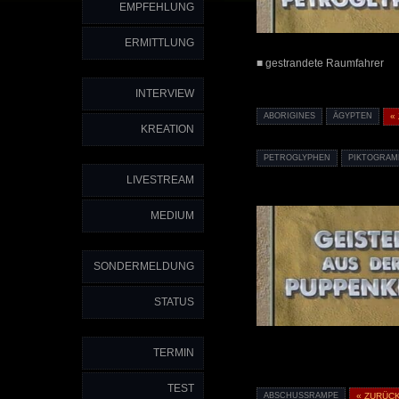
EMPFEHLUNG
ERMITTLUNG
■ gestrandete Raumfahrer
INTERVIEW
ABORIGINES
ÄGYPTEN
«
KREATION
PETROGLYPHEN
PIKTOGRA
LIVESTREAM
MEDIUM
SONDERMELDUNG
STATUS
TERMIN
TEST
ABSCHUSSRAMPE
« ZURÜC