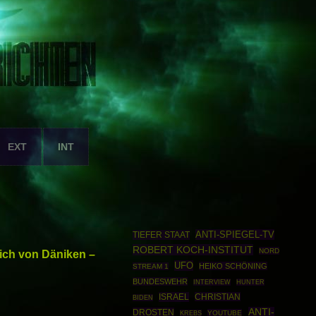
EXT
INT
ANTI-SPIEGEL-TV
TIEFER STAAT
ROBERT KOCH-INSTITUT
NORD
rich von Däniken –
UFO
HEIKO SCHÖNING
STREAM 1
BUNDESWEHR
INTERVIEW
HUNTER
ISRAEL
CHRISTIAN
BIDEN
ANTI-
DROSTEN
YOUTUBE
KREBS