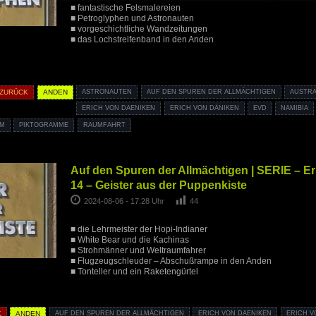
■ fantastische Felsmalereien
■ Petroglyphen und Astronauten
■ vorgeschichtliche Wandzeitungen
■ das Lochstreifenband in den Anden
 ZURÜCK
ANDEN
ASTRONAUTEN
AUF DEN SPUREN DER ALLMÄCHTIGEN
AUSTRA
ERICH VON DAENIKEN
ERICH VON DÄNIKEN
EVD
NAMIBIA
MM
PIKTOGRAMME
RAUMFAHRT
Auf den Spuren der Allmächtigen | SERIE – E
14 – Geister aus der Puppenkiste
2024-08-06 - 17:28 Uhr
44
■ die Lehrmeister der Hopi-Indianer
■ White Bear und die Kachinas
■ Strohmänner und Weltraumfahrer
■ Flugzeugschleuder – Abschußrampe in den Anden
■ Tonteller und ein Raketengürtel
K
ANDEN
AUF DEN SPUREN DER ALLMÄCHTIGEN
ERICH VON DAENIKEN
ERICH V