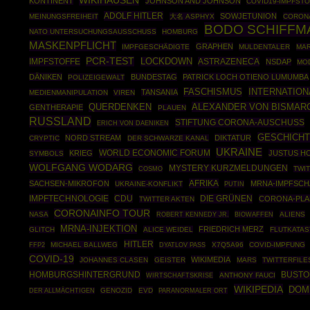
WIKIHAUSEN
KONTINENT
JOHNSON AND JOHNSON
COVID19-IMPFST
ADOLF HITLER
SOWJETUNION
MEINUNGSFREIHEIT
大名 ASPHYX
CORONA
BODO SCHIFFM
NATO UNTERSUCHUNGSAUSSCHUSS
HOMBURG
MASKENPFLICHT
GRAPHEN
IMPFGESCHÄDIGTE
MULDENTALER
MAR
PCR-TEST
IMPFSTOFFE
LOCKDOWN
ASTRAZENECA
NSDAP
MO
DÄNIKEN
BUNDESTAG
PATRICK LOCH OTIENO LUMUMBA
POLIZEIGEWALT
INTERNATION
FASCHISMUS
TANSANIA
MEDIENMANIPULATION
VIREN
ALEXANDER VON BISMAR
QUERDENKEN
GENTHERAPIE
PLAUEN
RUSSLAND
STIFTUNG CORONA-AUSCHUSS
ERICH VON DAENIKEN
GESCHICHT
NORD STREAM
DIKTATUR
CRYPTIC
DER SCHWARZE KANAL
UKRAINE
WORLD ECONOMIC FORUM
KRIEG
JUSTUS H
SYMBOLS
WOLFGANG WODARG
MYSTERY KURZMELDUNGEN
COSMO
TWIT
AFRIKA
SACHSEN-MIKROFON
MRNA-IMPFSCH
UKRAINE-KONFLIKT
PUTIN
IMPFTECHNOLOGIE
CDU
DIE GRÜNEN
CORONA-PLA
TWITTER AKTEN
CORONAINFO TOUR
NASA
ROBERT KENNEDY JR.
BIOWAFFEN
ALIENS
MRNA-INJEKTION
FRIEDRICH MERZ
GLITCH
ALICE WEIDEL
FLUTKATA
HITLER
FFP2
MICHAEL BALLWEG
X7Q5A96
COVID-IMPFUNG
DYATLOV PASS
COVID-19
WIKIMEDIA
JOHANNES CLASEN
GEISTER
MARS
TWITTERFILE
HOMBURGSHINTERGRUND
BUST
WIRTSCHAFTSKRISE
ANTHONY FAUCI
WIKIPEDIA
DOM
GENOZID
EVD
DER ALLMÄCHTIGEN
PARANORMALER ORT