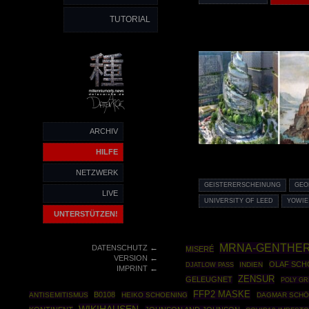
TUTORIAL
ARCHIV
HILFE
NETZWERK
GEISTERERSCHEINUNG
GEO
LIVE
UNIVERSITY OF LEED
YOWIE
UNTERSTÜTZEN!
MRNA-GENTHER
←
DATENSCHUTZ
MISERÉ
←
VERSION
OLAF SCH
INDIEN
DJATLOW PASS
←
IMPRINT
ZENSUR
GELEUGNET
POLY GR
FFP2 MASKE
B0108
ANTISEMITISMUS
HEIKO SCHOENING
DAGMAR SCHÖ