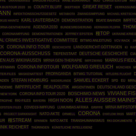
CHRISTENTUM
RKI
OFFE
UKRAINEKRIEG
SHADOW PEOPLE
ARNE BURKHARDT
NGO
GREAT RESET
COUNTY BLUFF
 BUSTOUR 2020
SKEPTIKER
VERFASSUNG
3G
ANN
INFEKTIONSSCHUTZGESETZ
ZWANGSIMPFUNG
METABIOTA
MICHAEL KRETSCH
KARL LAUTERBACH
DEMONSTRATION
IMPFT
BEATE BAHNER
KUS HAINTZ
THOM
AGENDA 2030
DRNA-GENTHERAPIE
BUNDESREGIERUNG
HERMANN PLOPPA
種TOP
CORONAIMPFUNG
DEMONSTRATIONEN
JEFFREY EPSTEIN
UKRAINE-KRIE
AL CRIMES INVESTIGATIVE COMMITTEE
BITWIG ANLEITUNG
VCV RACK
J
CORONA INFO TOUR
CK
LANDGERICHT GÖTTINGEN
GESCHICHTE
KI
RAI
CORONA-AUSSCHUSS
DEUTSCHE GESCHICHTE
TIEFENSTAAT
CIA
MARKUS FIED
EN AUS WIKIHAUSEN
MRNA GEN-THERAPIE
IMPFZWANG
CORONA INFOTOUR
WOLFGANG GREULICH
OFFMANN
MÜNCHEN
M
PROPAGANDA
BITWIG TUTORIAL
TER-FILES
MASKENATTEST
HITLERS FLUCHT
SAMUEL ECKERT
STEFAN HOMBURG
ADEN
SPD
EU
MRN
NIEDERLANDE
IMPFPFLICHT
REALPOLITIK
DEUTSCHLAND GESC
NDEMIE
ARGENTINIEN
VIVIANE FI
BOSCHIMO-NEWS
CORONA INFO TOUR 2020
NEW YORK
ALLES AUSSER MAIN
HIGH NOON
RKI-FILES
STROPHE
BAYERN
MRNA IMFPSTOF
COVID19-IMPFUNG
LUMUMBAS AFRIKA
EPSTEIN FILES
GRIPPE
CORONA
NATO-AKTE
MART
S
PROJECT DARKKNIGHT
ORWELL
DYATLOW PASS
種STREAM
OUR
NATO AKTE
TRANSHUMANISMUS
SPANIEN
RKI-DOKUMENTE
INIK REICHERT
THÜRINGEN
KÜNSTLICHE INTELLIGENZ