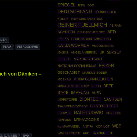
SPIEGEL
BSW
DDR
DEUTSCHLAND
NÜRNBERGER
KODEX
POLY GRID ANLEITUNG
REINER FUELLMICH
PSIRAM
AFD
ÄGYPTEN
DELPHISCHER ORT
FELIKS
CORONASCHUTZIMPFUNG
LIEN
KATJA WÖRMER
MEDIZINISCHE
PERU
PETROGLYPHE
UK
SERGEY
MASKE
ANGELA MERKEL
FILBERT
MARTIN SCHWAB
PFIZER
NATIONALSOZIALISMUS
GESCHÄDIGT
MARKUS SÖDER
rich von Däniken –
MRNA GEN-INJEKTION
MOSKAU
DEEP
MRNA GENE THERAPY
VIRUS
STATE
IMPFUNG
ALIEN
BIONTECH
SACHSEN
IMPFSTOFFE
BUSTOUR 2020
JVA BREMERVÖRDE
RALF LUDWIG
SCHWEIZ
COVID-19-
MRNA VACCINE
IMPFUNG
WEF
KLIMAWANDEL
ANTIFA
KOPILOT
FRANKREICH
IMMUNSYSTEM
ARD
ON DÄNIKEN
EVD