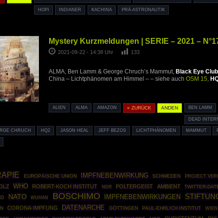
HOPI
INDIANER
KACHINA
PRÄ-ASTRONAUTIK
Mystery Kurzmeldungen | SERIE – 2021 – N°1
2021-09-22 - 14:38 Uhr
133
ALMA, Ben Lamm & George Chruch’s Mammut,
Black Eye Club
China – Lichtphänomen am Himmel – – siehe auch
OSM 15
,
H
ALIEN
ALMA
AMAZON
« ZURÜCK
ANDEN
BEN LAMM
DEAD INTER
RGE CHRUCH
HQ2
JASON HEAL
JEFF BEZOS
LICHTPHÄNOMEN
MAMMUT
APIE
IMPFNEBENWIRKUNG
EUROPÄISCHE UNION
SCHWEDEN
PROJECT VER
WHO
OLZ
ROBERT-KOCH INSTITUT
POLTERGEIST
AMBIENT
TWITTER-DAT
NDR
BOSCHIMO
STIFTUN
NATO
IMPFNEBENWIRKUNGEN
ID
WUHAN
DATENARCHE
CORONA-IMPFUNG
N
GÖTTINGEN
PAUL-EHRLICH INSTITUT
WIEN