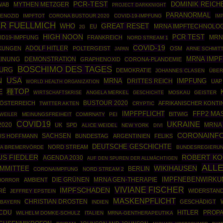
PCR-TEST
DOMINIK REICH
MYTHEN METZGER
WAB
PROJECT DARKKNIGHT
PARANORMAL
ENOZID
IMPFTOT
CORONA BUSTOUR 2020
COVID-19-IMPFUNG
IM
ER FUELLMICH
GREAT RESET
WHO
MRNA IMPFTECHNOLOG
EU
2G
HIGH NOON
PCR TEST
ID19-IMPFUNG
FRANKREICH
MRN
NORD STREAM 1
COVID-19
ADOLF HITLER
KUNGEN
POLTERGEIST
OSM
ARNE SCHMIT
JAPAN
MRNA IMP
DEMONSTRATION
EINUNG
GRAPHENOXID
CORONA-PLANDEMIE
BOSCHIMO DES TAGES
BURG
DEMOKRATIE
JOHANNES CLASEN
ÜBER
USA
N
MRNA
DRITTES REICH
IMPFUNG
UAP
WORLD HEALTH ORGANIZATION
種TOP
E
WIRTSCHAFTSKRISE
ANGELA MERKEL
GESCHICHTE
MOSKAU
GEISTER
BUSTOUR 2020
ÖSTERREICH
AFRIKANISCHER KONTI
TWITTER AKTEN
CRYPTIC
IMPFPFLICHT
FFP2 MA
BITWIG
WEILER
MEINUNGSFREIHEIT
COMIRNATY
PEI
COVID19
UKRAINE
2020
MRNA 
UK
SPD
ALICE WEIDEL
NEW YORK
DIVI
CORONAINF
SACHSEN
US HOFFMANN
BUNDESTAG
ARGENTINIEN
FELIKS
DEUTSCHE GESCHICHTE
NORD STREAM
VA BREMERVÖRDE
BUNDESREGIERU
S FIEDLER
ROBERT KO
AGENDA 2030
AUF DEN SPUREN DER ALLMÄCHTIGEN
ALL
WIKIHAUSEN
OMMITTEE
BERLIN
CORONAIMPFUNG
NORD STREAM 2
IMPFNEBENWIRKU
DIE GRÜNEN
MRNA GEN-THERAPIE
AMBIENT
HORROR
VIVIANE FISCHER
IMPFSCHADEN
RÉ
WIDERSTAN
JEFFREY EPSTEIN
MASKENPFLICHT
CHRISTIAN DROSTEN
GESCHÄDIGT
BAYERN
INDIEN
CDU
HITLER
PROP
WILHELM DOMKE-SCHULZ
ITALIEN
MRNA-GENTHERAPEUTIKA