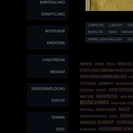
EMPFEHLUNG
ERMITTLUNG
CAMPECHE
CANCUN
CH
INTERVIEW
KUKULCÁN
MAYA
MAYA-K
TEMPEL VON KUKULCÁN
TU
KREATION
LIVESTREAM
MEXIKO
HEIKO S
PERU
KREBS
STIFTUNG CORONA-AUSCHU
MEDIUM
IMPFNEBENWIRKUNGEN
AR
TUTORIAL
GEIMPFT
MULDENTA
SONDERMELDUNG
ANTI-SPIEG
X7Q5A96
TÜRKEI
WIKIPEDIA
VACCINE
NEW WO
STATUS
BOSCHIMO
MASKENATTE
NATO
AUSTRALIEN
IMPFUNG
GESCH
SHADOW PEOPLE
KLIMA
TERMIN
SAMUEL ECKERT
CORON
ALEXANDER VON
TEST
ELON MUSK