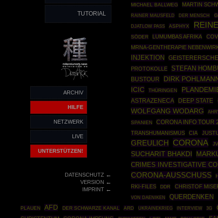
MARTIN SCH
MICHAEL BALLWEG
TUTORIAL
RAINER MAUSFELD
G
DER MENSCH
REIN
ASPHYX
DJATLOW PASS
LUMUMBAS AFRIKA
COV
SÖDER
MRNA-GENTHERAPIE NEBENWIR
INJEKTION
GEISTERERSCH
STEFAN HOM
PROTOKOLLE
DIRK POHLMAN
BUSTOUR
ICIC
PLANDEMI
THÜRINGEN
ARCHIV
ASTRAZENECA
DEEP STATE
HILFE
WOLFGANG WODARG
AHR
NETZWERK
CORONA INFO TOUR 
SPANIEN
TRANSHUMANISMUS
CIA
JUST
LIVE
CORONA
GREULICH
J
UNTERSTÜTZEN!
MARKU
SUCHARIT BHAKDI
CRIMES INVESTIGATIVE C
←
CORONA-AUSSCHUSS
DATENSCHUTZ
←
VERSION
RKI-FILES
CHRISTOF MISE
DDR
←
IMPRINT
QUERDENKEN
VON DAENIKEN
AFD
PLAUEN
DER SCHWARZE KANAL
ARD
UKRAINEKRIEG
INTERVIEW
3G