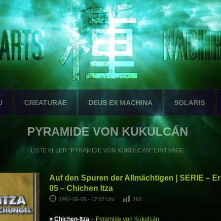
U
CREATURAE
DEUS EX MACHINA
SOLARIS
PYRAMIDE VON KUKULCÁN
LISTE ALLER "PYRAMIDE VON KUKULCÁN" EINTRÄGE
Auf den Spuren der Allmächtigen | SERIE – E
05 – Chichen Itza
1992-06-05 - 17:02 Uhr
260
■
Chichen-Itza
–
Pyramide von Kukulcán