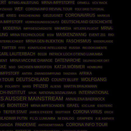
ERT
MRNA-IMPFSTOFFE
BITWIG ANLEITUNG
ORWELL
VCV RACK
WEF
CORONA INFO REVIVAL TOUR
PFZWANG
POLY GRID TUTORIAL
CORONAVIRUS
IE
KRIEG
GELEUGNET
ERSCHEINUNG
MARKUS
DEUTSCHLAND GESCHICHTE
A-IMPFSTOFF
VERFASSUNGSSCHUTZ
MRNA-
MODERNA
WIKIMEDIA
T
IMPFGESCHÄDIGTE
HITLERS FLUCHT
FUNG
MASKENZWANG
MRNA-TECHNOLOGIE
EVENT 201
RKI-
BSW
MRNA GEN-INJEKTION
FASCHISMUS
STERBLICHKEIT
NIEDERLANDE
TWITTER
FFP2
KÜNSTLICHE INTELLIGENZ
RUSSIA
RKI-DOKUMENTE
KARL LAUTERBACH
B0108
PATRICK LOCH OTIENO LUMUMBA
DATENARCHE
NENT
MRNA VACCINE DAMAGE
DELPHISCHER ORT
SKE
KATJA WÖRMER
SACHSEN-MIKROFON
NGO
HOMBURG
IMFPSTOFF
AFRIKA
ANTIFA
ZWANGSIMPFUNG
TANZANIA
DEUTSCHLAND
WOLFGANG
O TOUR
COUNTY BLUFF
PFIZER
MARTIN BRAUKMANN
NG
POLARITY
MARS
ALIENS
CH-INSTITUT
INTERNATIONAL
NATIONALSOZIALISMUS
SPUK
ES AUSSER MAINSTREAM
ANNALENA BAERBOCK
BIONTECH
NG
ISRAEL
MRNA-IMPFSCHADEN
ICIC.LAW
ESOTERIC
CORONA VIRUS
TIEFER STAAT
D
JAMES O'KEEFE
SKEPTIKER
ERICH
WLADIMIR PUTIN
P.L.O. LUMUMBA
IM DIALOG
GRAPHEN
大名 ASPHYX
PANDEMIE
CORONA INFO TOUR
AGANDA
ANTISEMITISMUS