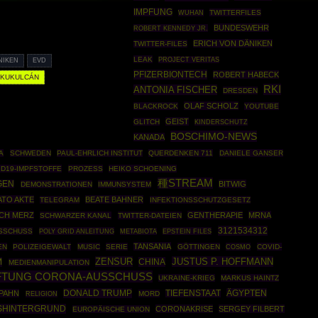
IMPFUNG
TWITTERFILES
WUHAN
BUNDESWEHR
ROBERT KENNEDY JR.
ERICH VON DÄNIKEN
TWITTER-FILES
LEAK
PROJECT VERITAS
NIKEN
EVD
PFIZERBIONTECH
ROBERT HABECK
 KUKULCÁN
RKI
ANTONIA FISCHER
DRESDEN
OLAF SCHOLZ
BLACKROCK
YOUTUBE
GEIST
GLITCH
KINDERSCHUTZ
BOSCHIMO-NEWS
KANADA
A
SCHWEDEN
PAUL-EHRLICH INSTITUT
QUERDENKEN 711
DANIELE GANSER
ID19-IMPFSTOFFE
PROZESS
HEIKO SCHOENING
種STREAM
GEN
BITWIG
DEMONSTRATIONEN
IMMUNSYSTEM
ATO AKTE
BEATE BAHNER
TELEGRAM
INFEKTIONSSCHUTZGESETZ
ICH MERZ
GENTHERAPIE
MRNA
SCHWARZER KANAL
TWITTER-DATEIEN
3121534312
SSCHUSS
POLY GRID ANLEITUNG
EPSTEIN FILES
METABIOTA
TANSANIA
EN
POLIZEIGEWALT
MUSIC
SERIE
GÖTTINGEN
COSMO
COVID-
ZENSUR
JUSTUS P. HOFFMANN
M
CHINA
MEDIENMANIPULATION
FTUNG CORONA-AUSSCHUSS
UKRAINE-KRIEG
MARKUS HAINTZ
DONALD TRUMP
ÄGYPTEN
SPAHN
TIEFENSTAAT
MORD
RELIGION
HINTERGRUND
CORONAKRISE
SERGEY FILBERT
EUROPÄISCHE UNION