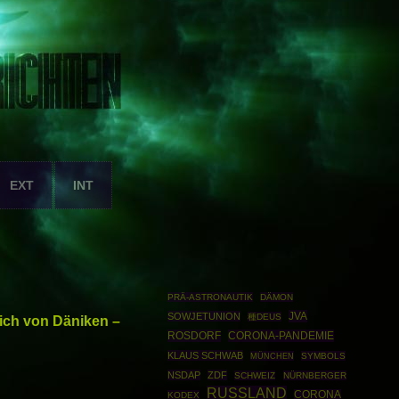
EXT
INT
PRÄ-ASTRONAUTIK
DÄMON
JVA
SOWJETUNION
種DEUS
rich von Däniken –
ROSDORF
CORONA-PANDEMIE
KLAUS SCHWAB
MÜNCHEN
SYMBOLS
NSDAP
ZDF
SCHWEIZ
NÜRNBERGER
RUSSLAND
CORONA
KODEX