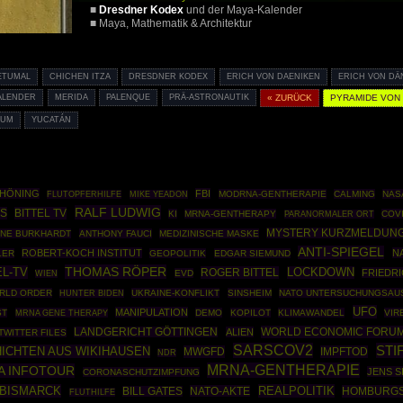
■
Dresdner Kodex
und der Maya-Kalender
■ Maya, Mathematik & Architektur
ETUMAL
CHICHEN ITZA
DRESDNER KODEX
ERICH VON DAENIKEN
ERICH VON DÄ
ALENDER
MERIDA
PALENQUE
PRÄ-ASTRONAUTIK
« ZURÜCK
PYRAMIDE VON
LUM
YUCATÁN
CHÖNING
FBI
MODRNA-GENTHERAPIE
CALMING
NAS
FLUTOPFERHILFE
MIKE YEADON
RALF LUDWIG
SS
BITTEL TV
KI
MRNA-GENTHERAPY
COV
PARANORMALER ORT
MYSTERY KURZMELDUN
NE BURKHARDT
ANTHONY FAUCI
MEDIZINISCHE MASKE
ANTI-SPIEGEL
ROBERT-KOCH INSTITUT
N
LER
GEOPOLITIK
EDGAR SIEMUND
THOMAS RÖPER
EL-TV
ROGER BITTEL
LOCKDOWN
FRIEDR
EVD
WIEN
RLD ORDER
UKRAINE-KONFLIKT
SINSHEIM
NATO UNTERSUCHUNGSAU
HUNTER BIDEN
UFO
MANIPULATION
ST
MRNA GENE THERAPY
DEMO
KOPILOT
KLIMAWANDEL
VIR
WORLD ECONOMIC FORU
LANDGERICHT GÖTTINGEN
ALIEN
TWITTER FILES
SARSCOV2
STI
ICHTEN AUS WIKIHAUSEN
MWGFD
IMPFTOD
NDR
MRNA-GENTHERAPIE
A INFOTOUR
JENS 
CORONASCHUTZIMPFUNG
 BISMARCK
REALPOLITIK
NATO-AKTE
HOMBURGS
BILL GATES
FLUTHILFE