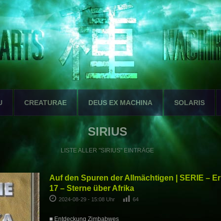
U
CREATURAE
DEUS EX MACHINA
SOLARIS
SIRIUS
LISTE ALLER "SIRIUS" EINTRÄGE
Auf den Spuren der Allmächtigen | SERIE – E
17 – Sterne über Afrika
2024-08-29 - 15:08 Uhr
64
■ Entdeckung Zimbabwes