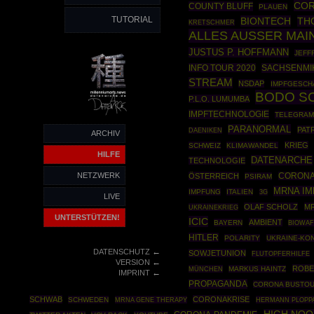
COR
COUNTY BLUFF
PLAUEN
TUTORIAL
BIONTECH
TH
KRETSCHMER
ALLES AUSSER MA
JUSTUS P. HOFFMANN
JEFF
INFO TOUR 2020
SACHSENMI
STREAM
NSDAP
IMPFGESCH
BODO S
P.L.O. LUMUMBA
IMPFTECHNOLOGIE
TELEGRA
PARANORMAL
PAT
DAENIKEN
ARCHIV
KRIEG
SCHWEIZ
KLIMAWANDEL
HILFE
DATENARCHE
TECHNOLOGIE
NETZWERK
ÖSTERREICH
CORONA
PSIRAM
MRNA I
IMPFUNG
ITALIEN
3G
LIVE
OLAF SCHOLZ
MR
UKRAINEKRIEG
UNTERSTÜTZEN!
ICIC
AMBIENT
BAYERN
BIOWA
HITLER
POLARITY
UKRAINE-KON
←
DATENSCHUTZ
SOWJETUNION
FLUTOPFERHILFE
←
VERSION
ROBE
MÜNCHEN
MARKUS HAINTZ
←
IMPRINT
PROPAGANDA
CORONA BUSTOU
SCHWAB
CORONAKRISE
SCHWEDEN
MRNA GENE THERAPY
HERMANN PLOPP