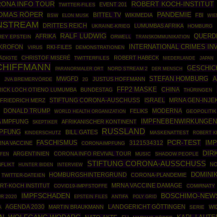
ONA INFO TOUR
ROBERT KOCH-INSTITUT
EVENT 201
TWITTER-FILES
OMAS RÖPER
PANDEMIE
BITTEL TV
WIKIMEDIA
FBI
BSW
ELON MUSK
WIE
INSTREAM
DRITTES REICH
LUMUMBAS AFRIKA
UKRAINE-KRIEG
HOMBURG
RALF LUDWIG
AFRIKA
QUERD
REY EPSTEIN
ORWELL
TRANSKOMMUNIKATION
INTERNATIONAL CRIMES IN
KROFON
RKI-FILES
VIRUS
DEMONSTRATIONEN
CHRISTOF MISERÉ
ROBERT HABECK
ÄDIGTE
TWITTERFILES
NIEDERLANDE
JAPAN
CHIFFMANN
GESCHIC
NORD STREAM 2
PARANORMALER ORT
DER MENSCH
STEFAN HOMBURG
A
MWGFD
JUSTUS HOFFMANN
M
JVA BREMERVÖRDE
2G
FFP2 MASKE
CHINA
RICK LOCH OTIENO LUMUMBA
BUNDESTAG
THÜRINGEN
STIFTUNG CORONA-AUSCHUSS
ISRAEL
MRNA GEN-INJE
FRIEDRICH MERZ
DONALD TRUMP
MODERNA
FELIKS
WORLD HEALTH ORGANIZATION
GEOPOLITIK
IMPFNEBENWIRKUNGEN
 IMPFUNG
AFRIKANISCHER KONTINENT
SKEPTIKER
RUSSLAND
MPFUNG
BILL GATES
MASKENATTEST
ROBERT K
KINDERSCHUTZ
PCR-TEST
FASCHISMUS
3121534312
IM
NA VACCINE
CORONAIMPFUNG
DIR
ARGENTINIEN
CORONA INFO REVIVAL TOUR
FFEN
MUSIC
SHADOW PEOPLE
STIFTUNG CORONA-AUSSCHUSS
NO
FLIKT
HUNTER BIDEN
INTERVIEW
DOMINI
HOMBURGSHINTERGRUND
CORONA-PLANDEMIE
TWITTER-DATEIEN
RT-KOCH INSTITUT
MRNA VACCINE DAMAGE
COVID19-IMPFSTOFFE
COMIRNATY
IMPFSCHADEN
BOSCHIMO-NEW
R 2020
EPSTEIN FILES
ANTIFA
POLY GRID
AGENDA 2030
MARTIN BRAUKMANN
LANDGERICHT GÖTTINGEN
WI
A
SERIE