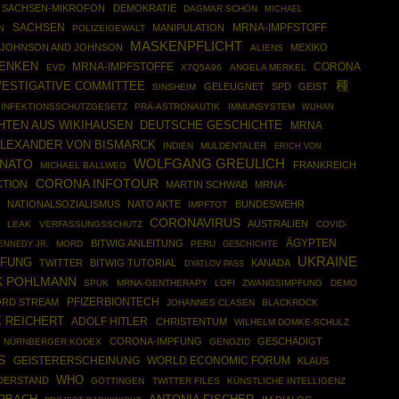
SACHSEN-MIKROFON
DEMOKRATIE
DAGMAR SCHÖN
MICHAEL
SACHSEN
MANIPULATION
MRNA-IMPFSTOFF
POLIZEIGEWALT
N
MASKENPFLICHT
JOHNSON AND JOHNSON
MEXIKO
ALIENS
ENKEN
MRNA-IMPFSTOFFE
CORONA
EVD
X7Q5A96
ANGELA MERKEL
種
VESTIGATIVE COMMITTEE
GELEUGNET
SPD
GEIST
SINSHEIM
INFEKTIONSSCHUTZGESETZ
PRÄ-ASTRONAUTIK
IMMUNSYSTEM
WUHAN
HTEN AUS WIKIHAUSEN
DEUTSCHE GESCHICHTE
MRNA
LEXANDER VON BISMARCK
INDIEN
MULDENTALER
ERICH VON
NATO
WOLFGANG GREULICH
FRANKREICH
MICHAEL BALLWEG
CORONA INFOTOUR
KTION
MARTIN SCHWAB
MRNA-
NATIONALSOZIALISMUS
NATO AKTE
BUNDESWEHR
IMPFTOT
CORONAVIRUS
AUSTRALIEN
LEAK
VERFASSUNGSSCHUTZ
COVID-
ÄGYPTEN
BITWIG ANLEITUNG
ENNEDY JR.
MORD
PERU
GESCHICHTE
UKRAINE
PFUNG
TWITTER
BITWIG TUTORIAL
KANADA
DYATLOV PASS
K POHLMANN
SPUK
MRNA-GENTHERAPY
LOFI
ZWANGSIMPFUNG
DEMO
PFIZERBIONTECH
RD STREAM
JOHANNES CLASEN
BLACKROCK
K REICHERT
ADOLF HITLER
CHRISTENTUM
WILHELM DOMKE-SCHULZ
CORONA-IMPFUNG
GESCHÄDIGT
NÜRNBERGER KODEX
GENOZID
S
WORLD ECONOMIC FORUM
GEISTERERSCHEINUNG
KLAUS
WHO
DERSTAND
GÖTTINGEN
TWITTER FILES
KÜNSTLICHE INTELLIGENZ