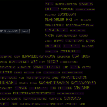
MARKUS
PUTIN
RAINER MAUSFELD
FIEDLER
TANSANIA
JAMES O'KEEFE
LOCKDOWN
TANZANIA
RKI
PLANDEMIE
ICIC.LAW
DIVI
GRAPHENOXID
DER SCHWARZE KANAL
GREAT RESET
MIKE YEADON
KÖNIG SALOMON
MALI
MRNA
SCHATTENWESEN
COSMO
MRNA
BITWIG
GENTHERAPIE
VIREN
IMFPSTOFF
DEEP STATE
POLY GRID
ROGER BITTEL
ANLEITUNG
USA
IMPFNEBENWIRKUNG
MRNA
NS SPAHN
OSM
DIKTATUR
種TOP
WEF
BEATE BAHNER
UNION
FFP2
ERSCHEINUNG
SAMUEL ECKERT
BERLIN
UAP
THONY FAUCI
AHRWEILER
GLITCH
METZGER
DDR
ANTISEMITISMUS
KREBS
RELIGION
DYATLOW PASS
MRNA-INJEKTION
RD STREAM 1
POLY GRID TUTORIAL
MARS
NDR
HERAPIE
SUCHARIT BHAKDI
KATJA WÖRMER
DÄMON
KLIMA
VIVIANE
ZENSUR
CDU
BUSTOUR
TIEFENSTAAT
LE GANSER
DEUTSCHLAND GESCHICHTE
CALMING
MEDIENMANIPULATION
CORONA-
EIKO SCHOENING
FLUTKATASTROPHE
NEW YORK
PFTOD
B0108
SYMBOLS
NGO
AUF DEN SPUREN DER ALLMÄCHTIGEN