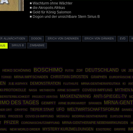
■ Wachturm ohne Wächter
■ die Akropolis Afrikas
■ Gold für König Salomon
■ Dogon und der unsichtbare Stern Sirius B
ER ALLMÄCHTIGEN
DOGON
ERICH VON DAENIKEN
ERICH VON DÄNIKEN
EVD
RIUS
SIRIUS B
ZIMBABWE
BOSCHIMO
DEUTSCHLAND
HEIKO SCHÖNING
ZDF
UK
JE
PUTIN
CHRISTIAN DROSTEN
MRNA-IMPFSCHADEN
GRAPHEN
TÜRKEI
EUROPÄISCHE 
SEN
DEMONSTRATION
大名 ASPHYX
MRNA-GENTHERAPEUTIKA
KI
AN
FLUTHILFE
MYTHEN 
KI-PROTOKOLLE
COVID19-IMPFUNG
NASA
ARNE SCHMITT
METABIOTA
MASKENZWANG
ANTI-SPIEGEL-TV
BERSTERBLICHKEIT
NO
PROJECT VERITAS
IMO DES TAGES
MRNA-GENT
GEIMPFT
ARNE BURKHARDT
SPANIEN
UFO
TIEFER STAAT
WELTWIRTSCHAFTSFORUM
CRYPTIC
DANIE
HER ORT
IDEL
PROZESS
COVID-19-IMPFUNG
MOSKAU
MODRNA-GENTHERAPIE
DJATLOW PASS
PFIZER
T
MRNA-GENTHERAPIE NEBENWIRKUNGEN
CORONASCHUTZIMPFUNG
H
IM
MYSTERY KURZMELDUNGEN
ANAL
NEW WORLD ORDER
ESOTERIC
GRIPPE