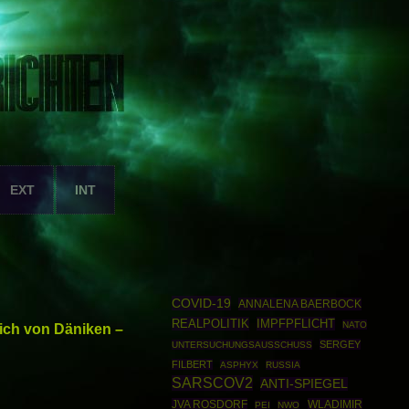
EXT
INT
COVID-19
ANNALENA BAERBOCK
REALPOLITIK
IMPFPFLICHT
NATO
rich von Däniken –
SERGEY
UNTERSUCHUNGSAUSSCHUSS
FILBERT
ASPHYX
RUSSIA
SARSCOV2
ANTI-SPIEGEL
JVA ROSDORF
WLADIMIR
PEI
NWO