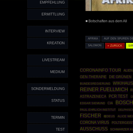
EMPFEHLUNG
ERMITTLUNG
■ Botschaften aus dem All
INTERVIEW
AFRIKA
AUF DEN SPUREN D
KREATION
SALOMON
« ZURÜCK
SI
LIVESTREAM
CORONAINFO TOUR
ALIEN
MEDIUM
GEN-THERAPIE
DIE GRÜNEN
WIKIHAU
BUNDESREGIERUNG
SONDERMELDUNG
REINER FUELLMICH
R
PCR TEST
ASTRAZENECA
Ü
STATUS
BOSCH
CIA
EDGAR SIEMUND
PAUL-EHRLICH INSTITUT
DELPHISC
FISCHER
種DEUS
ALICE WE
TERMIN
CORONA VIRUS
POLTERGEIS
AUSSCHUSS
TEST
SCHWARZER K