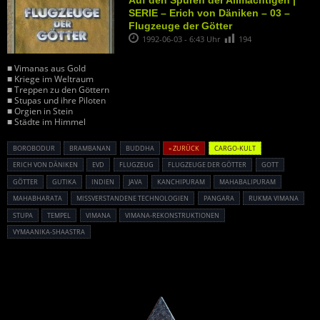
Auf den Spuren der Allmächtigen |
SERIE – Erich von Däniken – 03 –
Flugzeuge der Götter
1992-06-03 - 6:43 Uhr
194
■ Vimanas aus Gold
■ Kriege im Weltraum
■ Treppen zu den Göttern
■ Stupas und ihre Piloten
■ Orgien in Stein
■ Städte im Himmel
BOROBODUR
BRAMBANAN
BUDDHA
« ZURÜCK
CARGO-KULT
ERICH VON DÄNIKEN
EVD
FLUGZEUG
FLUGZEUGE DER GÖTTER
GOTT
GÖTTER
GUTIKA
INDIEN
JAVA
KANCHIPURAM
MAHABALIPURAM
MAHABHARATA
MISSVERSTANDENE TECHNOLOGIEN
PANGARA
RUKMA VIMANA
STUPA
TEMPEL
VIMANA
VIMANA-REKONSTRUKTIONEN
VYMAANIKA-SHAASTRA