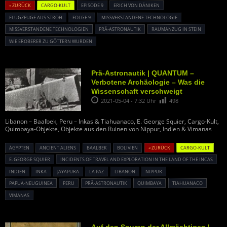
« ZURÜCK
CARGO-KULT
EPISODE 9
ERICH VON DÄNIKEN
FLUGZEUGE AUS STROH
FOLGE 9
MISSVERSTANDENE TECHNOLOGIE
MISSVERSTANDENE TECHNOLOGIEN
PRÄ-ASTRONAUTIK
RAUMANZUG IN STEIN
WIE EROBERER ZU GÖTTERN WURDEN
Prä-Astronautik | QUANTUM –
Verbotene Archäologie – Was die
Wissenschaft verschweigt
2021-05-04 - 7:32 Uhr
498
Libanon – Baalbek, Peru – Inkas & Tiahuanaco, E. George Squier, Cargo-Kult,
Quimbaya-Objekte, Objekte aus den Ruinen von Nippur, Indien & Vimanas
ÄGYPTEN
ANCIENT ALIENS
BAALBEK
BOLIVIEN
« ZURÜCK
CARGO-KULT
E. GEORGE SQUIER
INCIDENTS OF TRAVEL AND EXPLORATION IN THE LAND OF THE INCAS
INDIEN
INKA
JAYAPURA
LA PAZ
LIBANON
NIPPUR
PAPUA-NEUGUINEA
PERU
PRÄ-ASTRONAUTIK
QUIMBAYA
TIAHUANACO
VIMANAS