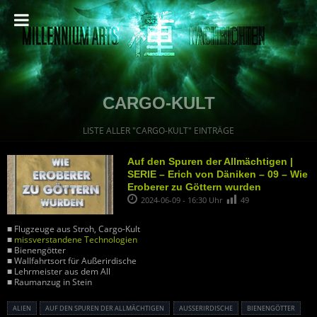
CARGO-KULT
LISTE ALLER "CARGO-KULT" EINTRÄGE
Auf den Spuren der Allmächtigen |
SERIE – Erich von Däniken – 09 – Wie
Eroberer zu Göttern wurden
2024-06-09 - 16:30 Uhr
49
■ Flugzeuge aus Stroh, Cargo-Kult
■
missverstandene Technologien
■ Bienengötter
■ Wallfahrtsort für Außerirdische
■ Lehrmeister aus dem All
■ Raumanzug in Stein
ALIEN
AUF DEN SPUREN DER ALLMÄCHTIGEN
AUSSERIRDISCHE
BIENENGÖTTER