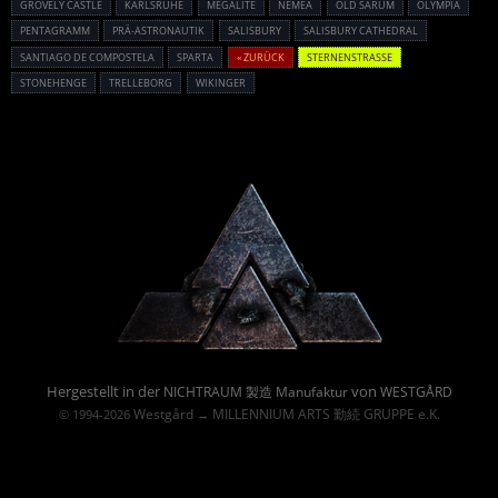
GROVELY CASTLE
KARLSRUHE
MEGALITE
NEMEA
OLD SARUM
OLYMPIA
PENTAGRAMM
PRÄ-ASTRONAUTIK
SALISBURY
SALISBURY CATHEDRAL
SANTIAGO DE COMPOSTELA
SPARTA
« ZURÜCK
STERNENSTRASSE
STONEHENGE
TRELLEBORG
WIKINGER
Powered By :
Hergestellt in der
von
NICHTRAUM 製造 Manufaktur
WESTGÅRD
Westgård
MILLENNIUM ARTS 勤続 GRUPPE e.K.
© 1994-2026
→