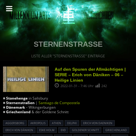
STERNENSTRASSE
LISTE ALLER "STERNENSTRASSE" EINTRÄGE
Auf den Spuren der Allmächtigen |
SERIE – Erich von Däniken – 06 –
Heilige Linien
2022-01-31 - 7:46 Uhr
242
■
Stonehenge
in Salisbury
■
Sternenstraßen
|
Santiago de Compostela
■
Dänemark
– Wikingerburgen
■
Griechenland
& der Goldene Schnitt
AGGERSBORG
AKROPOLIS
ATHEN
DELPHI
ERICH VON DAENIKEN
ERICH VON DÄNIKEN
ESKE HOLM
EVD
GOLDENER SCHNITT
GRIECHENLAND