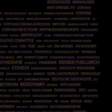
AUSSCHUSS
WIKIHAUSEN
ANTI-SPIEGEL-TV
CORONA-
CORONA
NG
RAINER MAUSFELD
MODRNA-GENTHERAPIE
METABIOTA
CHRISTENTUM
SMO
TWITTERFILES
MRNA-GENTHERAPY
SCHWEDEN
3G
STIFTUNG CORONA-AUSCHUSS
IMPFTOD
G
MARKUS HAINTZ
VIREN
CORONA INFO TOUR
IMPFNEBENWIRKUNGEN
GELEUGNET
IMPFPFLICHT
CORONA INFO REVIVAL TOUR
ATEIEN
WUHAN
KLIMA
TIGATIVE COMMITTEE
GESCHICHTE
PUTIN
DAGMAR SCHÖN
NDR
ICIC
CDU
DIE GRÜNEN
JVA ROSDORF
DEMO
ARD
HTIGEN
JAPAN
FRANKREICH
WIKIMEDIA
POLY GRID TUTORIAL
ANIA
PARANORMALER ORT
SPD
ROBERT HABECK
ICE WEIDEL
SCHWARZER KANAL
SCHATTENWESEN
REINER FUELLMICH
NTHERAPIE
PANDEMIE
PROZESS
COVID19
JUSTUS P. HOFFMANN
YMBOLS
BUNDESREGIERUNG
DI
KARL LAUTERBACH
AMBIENT
TIEFENSTAAT
DEMONSTRATIONEN
DEUTSCHE GESCHICHTE
CIA
LUMUMBAS AFRIKA
EU
NG
PLAUEN
BOSCHIMO
種STREAM
FFP2 MASKE
SPANIEN
PARANORMAL
UFO
NORD STREAM
AKTEN
GEISTER
VIRUS
GRIPPE
ERVÖRDE
MEINUNGSFREIHEIT
MASKENATTEST
IMPFSTOFFE
DYATLOW PASS
BERLIN
WIDERSTAND
FBI
KRIEG
POLIZEIGEWALT
RUSSIA
INDIEN
 WÖRMER
SACHSENMIKROFON
ÖSTERREICH
RELIGION