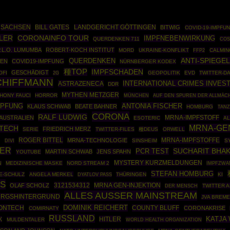
SACHSEN
BILL GATES
LANDGERICHT GÖTTINGEN
BITWIG
COVID-19-IMPFU
LER
CORONAINFO TOUR
IMPFNEBENWIRKUNG
QUERDENKEN 711
CO
.L.O. LUMUMBA
ROBERT-KOCH INSTITUT
MORD
UKRAINE-KONFLIKT
FFP2
CALMIN
ANTI-SPIEGEL
QUERDENKEN
EN
COVID19-IMPFUNG
NÜRNBERGER KODEX
種TOP
IMPFSCHADEN
GESCHÄDIGT
OFI
GEOPOLITIK
EVD
TWITTER-D
2G
CHIFFMANN
INTERNATIONAL CRIMES INVES
ASTRAZENECA
DDR
MYTHEN METZGER
HONY FAUCI
HORROR
MÜNCHEN
AUF DEN SPUREN DER ALLMÄC
MPFUNG
ANTONIA FISCHER
KLAUS SCHWAB
BEATE BAHNER
HOMBURG
TANZ
CORONA
RALF LUDWIG
AUSTRALIEN
MRNA-IMPFSTOFF
ESOTERIC
AL
MRNA-GE
TECH
FRIEDRICH MERZ
SERIE
TWITTER-FILES
種DEUS
ORWELL
ROGER BITTEL
MRNA-IMPFSTOFFE
MRNA-TECHNOLOGIE
G
SINSHEIM
S
DIVI
HER
PCR TEST
SUCHARIT BHAK
MARTIN SCHWAB
JENS SPAHN
YOUTUBE
MYSTERY KURZMELDUNGEN
MEDIZINISCHE MASKE
NORD STREAM 2
IMPFZWA
N
STEFAN HOMBURG
E-SCHULZ
ANGELA MERKEL
THÜRINGEN
KI
DYATLOV PASS
ES
3121534312
MRNA GEN-INJEKTION
OLAF SCHOLZ
TWITTER 
DER MENSCH
ALLES AUSSER MAINSTREAM
RGSHINTERGRUND
JVA BREM
DOMINIK REICHERT
IONTECH
COUNTY BLUFF
CORONAKRISE
COMIRNATY
RUSSLAND
HITLER
KATJA
K
MULDENTALER
WORLD HEALTH ORGANIZATION