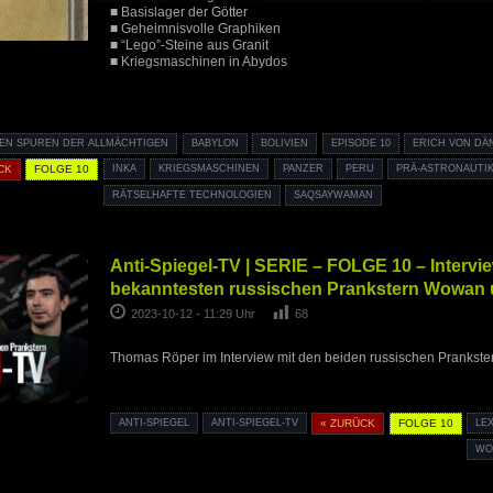
■ Basislager der Götter
■ Geheimnisvolle Graphiken
■ “Lego”-Steine aus Granit
■ Kriegsmaschinen in Abydos
EN SPUREN DER ALLMÄCHTIGEN
BABYLON
BOLIVIEN
EPISODE 10
ERICH VON DÄ
CK
FOLGE 10
INKA
KRIEGSMASCHINEN
PANZER
PERU
PRÄ-ASTRONAUTI
RÄTSELHAFTE TECHNOLOGIEN
SAQSAYWAMAN
Anti-Spiegel-TV | SERIE – FOLGE 10 – Intervi
bekanntesten russischen Prankstern Wowan
2023-10-12 - 11:29 Uhr
68
Thomas Röper im Interview mit den beiden russischen Pranks
ANTI-SPIEGEL
ANTI-SPIEGEL-TV
« ZURÜCK
FOLGE 10
LE
WO