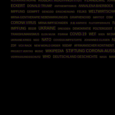
ROBERT KOCH-INSTITUT
PLANDEMIE
JOHN
FLUTKATASTROPHE
ECKERT
DONALD TRUMP
ANNALENA BAERBOCK
ANTISEMITISMUS
WELTWIRTSCH
IMPFUNG
GEIMPFT
FELIKS
GENOZID
ERSCHEINUNG
MRNA-GENTHERAPIE NEBENWIRKUNGEN
GRAPHENOXID
OSM
IMPFTOT
CORONA VIRUS
F
MRNA-IMPFSCHADEN
大名 ASPHYX
FLUTOPFERHILFE
UKRAINE
IMPFUNG
B0108
DEMOKRATIE
POLTERGEIST
DRESDEN
COVID-19
WEF
TRANSHUMANISMUS
IM D
PSIRAM
ELON MUSK
WIEN
NATO
A
UKRAINE-KRIEG
NGO
COVID19-IMPFSTOFFE
JOHANNES CLASEN
ZDF
NSDAP
AFRIKANISCHER KONTINENT
VCV RACK
NEW WORLD ORDER
STIFTUNG CORONA-AUSS
WIKIPEDIA
MUSIC
PROJECT VERITAS
WHO
DEUTSCHLAND GESCHICHTE
MAN
VERFASSUNGSSCHUTZ
NASA