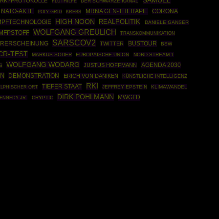
SAMUEL
RKI-PROTOKOLLE
DER SCHWARZE KANAL
FLUTHILFE
NATO-AKTE
MRNA GEN-THERAPIE
CORONA
POLY GRID
KREBS
HIGH NOON
REALPOLITIK
MPFTECHNOLOGIE
DANIELE GANSER
WOLFGANG GREULICH
IMFPSTOFF
TRANSKOMMUNIKATION
SARSCOV2
BUSTOUR
ERERSCHEINUNG
TWITTER
BSW
CR-TEST
MARKUS SÖDER
EUROPÄISCHE UNION
NORD STREAM 1
WOLFGANG WODARG
AGENDA 2030
JUSTUS HOFFMANN
S
EN
DEMONSTRATION
ERICH VON DÄNIKEN
KÜNSTLICHE INTELLIGENZ
RKI
TIEFER STAAT
JEFFREY EPSTEIN
KLIMAWANDEL
LPHISCHER ORT
DIRK POHLMANN
MWGFD
ENNEDY JR.
CRYPTIC