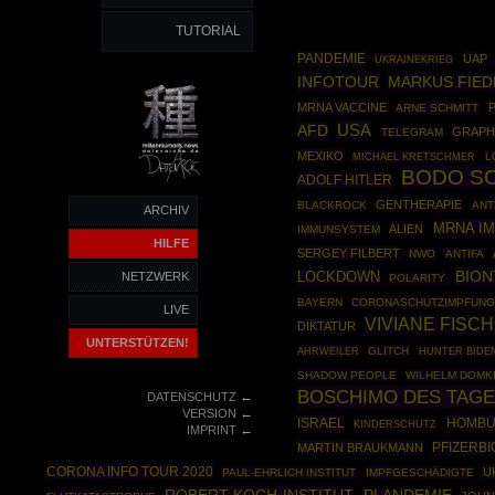
TUTORIAL
PANDEMIE
UAP
UKRAINEKRIEG
INFOTOUR
MARKUS FIED
MRNA VACCINE
P
ARNE SCHMITT
USA
AFD
GRAPH
TELEGRAM
MEXIKO
L
MICHAEL KRETSCHMER
BODO S
ADOLF HITLER
GENTHERAPIE
BLACKROCK
ANT
ARCHIV
MRNA I
ALIEN
IMMUNSYSTEM
HILFE
SERGEY FILBERT
NWO
ANTIFA
BION
NETZWERK
LOCKDOWN
POLARITY
BAYERN
CORONASCHUTZIMPFUN
LIVE
VIVIANE FISC
DIKTATUR
UNTERSTÜTZEN!
AHRWEILER
GLITCH
HUNTER BIDE
SHADOW PEOPLE
WILHELM DOMK
BOSCHIMO DES TAG
←
DATENSCHUTZ
←
VERSION
ISRAEL
HOMBU
KINDERSCHUTZ
←
IMPRINT
PFIZERB
MARTIN BRAUKMANN
CORONA INFO TOUR 2020
U
PAUL-EHRLICH INSTITUT
IMPFGESCHÄDIGTE