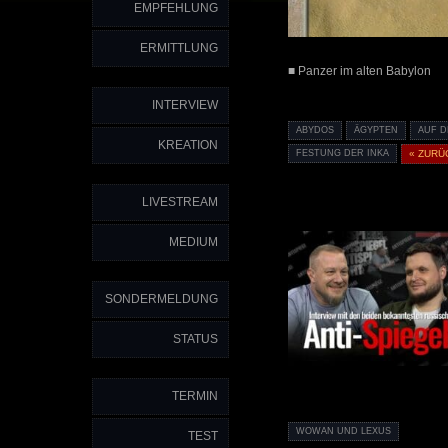
EMPFEHLUNG
ERMITTLUNG
■ Panzer im alten Babylon
INTERVIEW
ABYDOS
ÄGYPTEN
AUF D
KREATION
FESTUNG DER INKA
« ZURÜ
LIVESTREAM
MEDIUM
SONDERMELDUNG
STATUS
TERMIN
WOWAN UND LEXUS
TEST