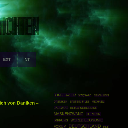
EXT
INT
BUNDESWEHR
X7Q5A96
ERICH VON
EPSTEIN FILES
MICHAEL
rich von Däniken –
DAENIKEN
BALLWEG
HEIKO SCHOENING
MASKENZWANG
CORONA-
WORLD ECONOMIC
IMPFUNG
DEUTSCHLAND
FORUM
RKI-