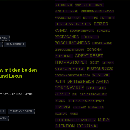
DOKUMENTE
WIRTSCHAFTSKRISE
SOWJETUNION
MEDIENMANIPULATION
RKI-FILES
ZWANGSIMPFUNG
SKEPTIKER
PFIZER
CHRISTIAN DROSTEN
KANADA
EDGAR SIEMUND
SCHWEIZ
PROPAGANDA
GÖTTINGEN
NIKEN
BOSCHIMO-NEWS
NIEDERLANDE
K
PUMAPUNKU
CORONA-
MRNA GENE THERAPY
GREAT RESET
PLANDEMIE
THOMAS RÖPER
GEIST
ASPHYX
BUSTOUR 2020
BITWIG ANLEITUNG
ew mit den beiden
WLADIMIR
 und Lexus
CORONA BUSTOUR 2020
PUTIN
DRITTES REICH
AFRIKA
CORONAVIRUS
BUNDESTAG
ZENSUR
tern Wowan und Lexus
PEI
PRÄ-ASTRONAUTIK
PATRICK LOCH OTIENO
DÄMON
LUMUMBA
ICIC.LAW
BIOWAFFEN
XUS
THOMAS RÖPER
MOSKAU
MARS
WAN
MRNA-
INFEKTIONSSCHUTZGESETZ
CORONA-
INJEKTION