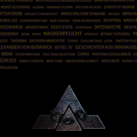
SON AND JOHNSON
NATO UNTERSUCHUNGSAUSSCHUSS
MRNA-GENTHERAPEUTIKA
HEIKO SCHÖNING
CHRISTOF MISERÉ
ALIENS
HERMANN PLOPPA
HITLERS FLUCHT
AFTSFORUM
MRNA I
MRNA VACCINE DAMAGE
PROJECT DARKKNIGHT
ITALIEN
ÄGYPTEN
MRNA 
EVENT 201
CORONAIMPFUNG
ARNE BURKHARDT
MIKE YEADON
DATENARCHE
ASCHISMUS
DEEP STATE
ARGENTINIEN
GEIST
INTERVIEW
MASKENPFLICHT
P
MODERNA
BITWIG TUTORIAL
SPUK
PERU
KOPILOT
IALOG
TANSANIA
SACHSEN-MIKROFON
TÜRKEI
LEAK
TWITTER FILE
DJATLOW PASS
LEXANDER VON BISMARCK
GESCHICHTEN AUS WIKIHAUS
BITTEL TV
MRNA
CHINA
NATIONALSOZIALISMUS
COVID-IMPFUNG
POLY GRID ANLEITUNG
DE
CHUSS
NATO AKTE
JAMES O'KEEFE
NEW YORK
ÜBERSTERBLICHKEIT
ROBERT K
IPULATION
Powered By :