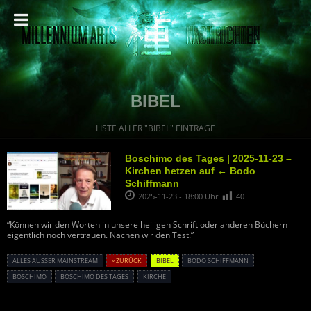
BIBEL
LISTE ALLER "BIBEL" EINTRÄGE
Boschimo des Tages | 2025-11-23 –
Kirchen hetzen auf ← Bodo
Schiffmann
2025-11-23 - 18:00 Uhr
40
“Können wir den Worten in unsere heiligen Schrift oder anderen Büchern
eigentlich noch vertrauen. Nachen wir den Test.”
ALLES AUSSER MAINSTREAM
« ZURÜCK
BIBEL
BODO SCHIFFMANN
BOSCHIMO
BOSCHIMO DES TAGES
KIRCHE