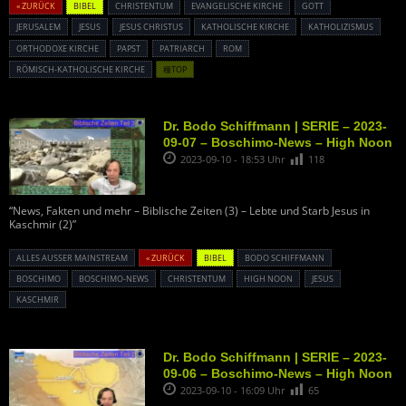
« ZURÜCK
BIBEL
CHRISTENTUM
EVANGELISCHE KIRCHE
GOTT
JERUSALEM
JESUS
JESUS CHRISTUS
KATHOLISCHE KIRCHE
KATHOLIZISMUS
ORTHODOXE KIRCHE
PAPST
PATRIARCH
ROM
RÖMISCH-KATHOLISCHE KIRCHE
種TOP
Dr. Bodo Schiffmann | SERIE – 2023-
09-07 – Boschimo-News – High Noon
2023-09-10 - 18:53 Uhr
118
“News, Fakten und mehr – Biblische Zeiten (3) – Lebte und Starb Jesus in
Kaschmir (2)”
ALLES AUSSER MAINSTREAM
« ZURÜCK
BIBEL
BODO SCHIFFMANN
BOSCHIMO
BOSCHIMO-NEWS
CHRISTENTUM
HIGH NOON
JESUS
KASCHMIR
Dr. Bodo Schiffmann | SERIE – 2023-
09-06 – Boschimo-News – High Noon
2023-09-10 - 16:09 Uhr
65