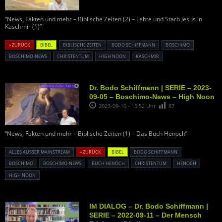
“News, Fakten und mehr – Biblische Zeiten (2) – Lebte und Starb Jesus in
Kaschmir (1)”
« ZURÜCK
BIBEL
BIBLISCHE ZEITEN
BODO SCHIFFMANN
BOSCHIMO
BOSCHIMO-NEWS
CHRISTENTUM
HIGH NOON
KASCHMIR
Dr. Bodo Schiffmann | SERIE – 2023-
09-05 – Boschimo-News – High Noon
2023-09-10 - 15:52 Uhr
87
“News, Fakten und mehr – Biblische Zeiten (1) – Das Buch Henoch”
ALLES AUSSER MAINSTREAM
« ZURÜCK
BIBEL
BODO SCHIFFMANN
BOSCHIMO
BOSCHIMO-NEWS
BUCH HENOCH
CHRISTENTUM
HENOCH
HIGH NOON
IM DIALOG – Dr. Bodo Schiffmann |
SERIE – 2022-09-11 – Der Mensch