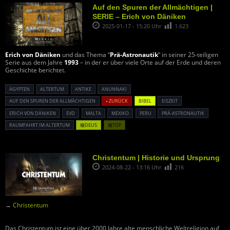
Auf den Spuren der Allmächtigen |
SERIE – Erich von Däniken
2025-01-17 - 15:20 Uhr
1.623
Erich von Däniken
und das Thema “
Prä-Astronautik
” in seiner 25-teiligen
Serie aus dem Jahre
1993
– in der er über viele Orte auf der Erde und deren
Geschichte berichtet.
ÄGYPTEN
ALTERTUM
ANTIKE
ANUNNAKI
AUF DEN SPUREN DER ALLMÄCHTIGEN
« ZURÜCK
BIBEL
EISZEIT
ERICH VON DÄNIKEN
EVD
MALTA
MEXIKO
PERU
PRÄ-ASTRONAUTIK
RAUMFAHRT IM ALTERTUM
種DEUS
種TOP
Christentum | Historie und Ursprung
2024-08-22 - 13:16 Uhr
216
→
Christentum
Das Christentum ist eine über 2000 Jahre alte menschliche Weltreligion auf