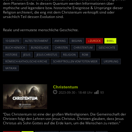
dem Planeten Erde. In diesem Quantum werden Informationen über
mythische und legendäre bzw. historische Ereignisse & Ursprünge dieser
Religion archiviert, die eng mit dem Christentum verknüpft sind oder
ursächlich Teil dessen Evolution sind.
Reale und vermutete menschliche Geschichte.
10 GEBOTE
ALTES TESTAMENT
ANFANG
BEGINN
« ZURÜCK
BIBEL
BUCH HENOCH
BUNDESLADE
CHRISTEN
CHRISTENTUM
GESCHICHTE
HISTORIE
JESUS
JESUS CHRISTUS
RELIGION
ROM
RÖMISCH-KATHOLISCHE KIRCHE
SCHRIFTROLLEN VOM TOTEN MEER
URSPRUNG
VATIKAN
Christentum
2023-09-30 - 18:48 Uhr
93
“Das Christentum ist eine der großen Weltreligionen. Die Gemeinschaft der
Christen folgt den Lehren von Jesus Christus. Christen glauben, dass Jesus
Christus als Sohn Gottes auf die Erde kam, um die Menschen zu retten.”