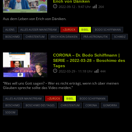
Erich von Däniken
2022-09-12 - 9:47 Uhr
264
Aus dem Leben von Erich von Däniken.
ALIENS
ALLES AUSSER MAINSTREAM
« ZURÜCK
BIBEL
BODO SCHIFFMANN
BOSCHIMO
CHRISTENTUM
ERICH VON DÄNIKEN
PRÄ-ASTRONAUTIK
SCHWEIZ
CORONA – Dr. Bodo Schiffmann |
SERIE – 2022-03-28 – Boschimo des
Tages
2022-03-29 - 11:18 Uhr
444
“Was will uns Gott sagen? – Wer es nicht erträgt, wenn ich über meinen
Glauben spreche sollte das Video meiden.”
ALLES AUSSER MAINSTREAM
« ZURÜCK
BIBEL
BODO SCHIFFMANN
BOSCHIMO
BOSCHIMO DES TAGES
CHRISTENTUM
CORONA
GOMORRA
SODOM