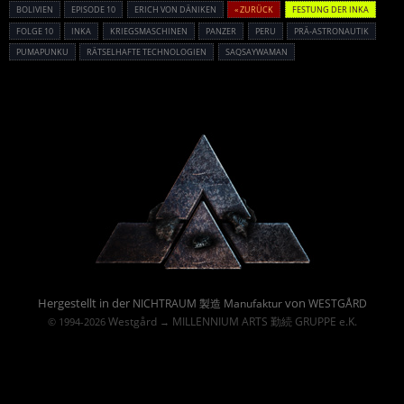
BOLIVIEN
EPISODE 10
ERICH VON DÄNIKEN
« ZURÜCK
FESTUNG DER INKA
FOLGE 10
INKA
KRIEGSMASCHINEN
PANZER
PERU
PRÄ-ASTRONAUTIK
PUMAPUNKU
RÄTSELHAFTE TECHNOLOGIEN
SAQSAYWAMAN
Powered By :
Hergestellt in der
von
NICHTRAUM 製造 Manufaktur
WESTGÅRD
Westgård
MILLENNIUM ARTS 勤続 GRUPPE e.K.
© 1994-2026
→