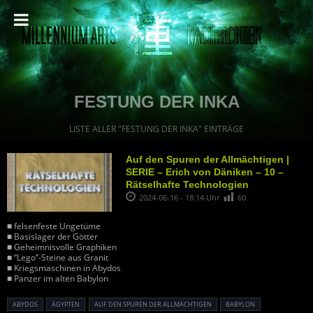
FESTUNG DER INKA
LISTE ALLER "FESTUNG DER INKA" EINTRÄGE
Auf den Spuren der Allmächtigen |
SERIE – Erich von Däniken – 10 –
Rätselhafte Technologien
2024-06-16 - 18:14 Uhr
60
■ felsenfeste Ungetüme
■ Basislager der Götter
■ Geheimnisvolle Graphiken
■ “Lego”-Steine aus Granit
■ Kriegsmaschinen in Abydos
■ Panzer im alten Babylon
ABYDOS
ÄGYPTEN
AUF DEN SPUREN DER ALLMÄCHTIGEN
BABYLON