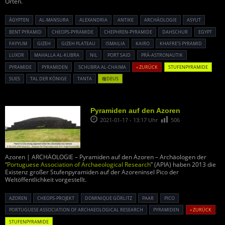
Orten.
ÄGYPTEN
AL-MANSURA
ALEXANDRIA
ANTIKE
ARCHÄOLOGIE
ASYUT
BENT PYRAMID
CHEOPS-PYRAMIDE
CHEPHREN-PYRAMIDE
DAHSCHUR
EGYPT
FAYYUM
GIZEH
GIZEH PLATEAU
ISMAILIA
KAIRO
KHAFRE’S PYRAMID
LUXOR
MAHALLA AL-KUBRA
NIL
PORT SAID
PRÄ-ASTRONAUTIK
PYRAMIDE
PYRAMIDEN
SCHUBRA AL-CHAIMA
« ZURÜCK
STUFENPYRAMIDE
SUES
TAL DER KÖNIGE
TANTA
種DEUS
Pyramiden auf den Azoren
2021-01-17 - 13:17 Uhr
506
Azoren | ARCHÄOLOGIE – Pyramiden auf den Azoren – Archäologen der
“
Portuguese Association of Archaeological Research
” (APIA) haben 2013 die
Existenz großer Stufenpyramiden auf der Azoreninsel Pico der
Weltöffentlichkeit vorgestellt.
AZOREN
CHEOPS-PROJEKT
DOMINIQUE GÖRLITZ
PAAR
PICO
PORTUGUESE ASSOCIATION OF ARCHAEOLOGICAL RESEARCH
PYRAMIDEN
« ZURÜCK
STUFENPYRAMIDE