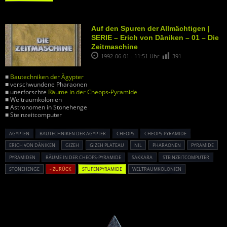
Auf den Spuren der Allmächtigen |
SERIE – Erich von Däniken – 01 – Die
Zeitmaschine
1992-06-01 - 11:51 Uhr
391
■
Bautechniken der Ägypter
■ verschwundene Pharaonen
■ unerforschte
Räume in der Cheops-Pyramide
■ Weltraumkolonien
■ Astronomen in Stonehenge
■ Steinzeitcomputer
ÄGYPTEN
BAUTECHNIKEN DER ÄGYPTER
CHEOPS
CHEOPS-PYRAMIDE
ERICH VON DÄNIKEN
GIZEH
GIZEH PLATEAU
NIL
PHARAONEN
PYRAMIDE
PYRAMIDEN
RÄUME IN DER CHEOPS-PYRAMIDE
SAKKARA
STEINZEITCOMPUTER
STONEHENGE
« ZURÜCK
STUFENPYRAMIDE
WELTRAUMKOLONIEN