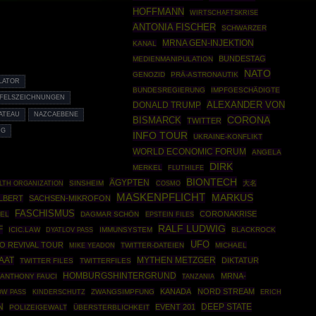
HOFFMANN
WIRTSCHAFTSKRISE
ANTONIA FISCHER
SCHWARZER
MRNA GEN-INJEKTION
KANAL
BUNDESTAG
MEDIENMANIPULATION
NATO
GENOZID
PRÄ-ASTRONAUTIK
LATOR
BUNDESREGIERUNG
IMPFGESCHÄDIGTE
 FELSZEICHNUNGEN
ALEXANDER VON
DONALD TRUMP
ATEAU
NAZCAEBENE
CORONA
BISMARCK
TWITTER
NG
INFO TOUR
UKRAINE-KONFLIKT
WORLD ECONOMIC FORUM
ANGELA
DIRK
MERKEL
FLUTHILFE
BIONTECH
ÄGYPTEN
LTH ORGANIZATION
SINSHEIM
COSMO
大名
MASKENPFLICHT
MARKUS
LBERT
SACHSEN-MIKROFON
FASCHISMUS
CORONAKRISE
DEL
DAGMAR SCHÖN
EPSTEIN FILES
RALF LUDWIG
F
ICIC.LAW
IMMUNSYSTEM
BLACKROCK
DYATLOV PASS
UFO
O REVIVAL TOUR
TWITTER-DATEIEN
MICHAEL
MIKE YEADON
AAT
MYTHEN METZGER
DIKTATUR
TWITTER FILES
TWITTERFILES
HOMBURGSHINTERGRUND
MRNA-
ANTHONY FAUCI
TANZANIA
KANADA
NORD STREAM
ZWANGSIMPFUNG
OW PASS
KINDERSCHUTZ
ERICH
DEEP STATE
N
EVENT 201
POLIZEIGEWALT
ÜBERSTERBLICHKEIT