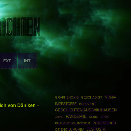
EXT
INT
MRNA-
GRAPHENOXID
GESCHÄDIGT
IMPFSTOFFE
IM DIALOG
rich von Däniken –
GESCHICHTEN AUS WIKIHAUSEN
PANDEMIE
SERIE
SPUK
JAPAN
PATRICK LOCH
PAUL-EHRLICH INSTITUT
JUSTUS P.
OTIENO LUMUMBA