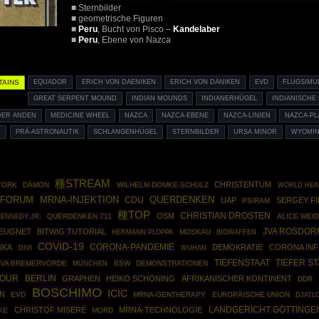
■ Sternbilder
■ geometrische Figuren
■
Peru
, Bucht von Pisco –
Kandelaber
■
Peru
, Ebene von Nazca
TAINS
EQUADOR
ERICH VON DAENIKEN
ERICH VON DÄNIKEN
EVD
FLUGSIMU
GREAT SERPENT MOUND
INDIAN MOUNDS
INDIANERHÜGEL
INDIANISCHE
DER ANDEN
MEDICINE WHEEL
NAZCA
NAZCA-EBENE
NAZCA-LINIEN
NAZCA-PL
U
PRÄ-ASTRONAUTIK
SCHLANGENHÜGEL
STERNBILDER
URSA MINOR
WYOMI
種STREAM
CHRISTENTUM
YORK
DÄMON
WILHELM DOMKE-SCHULZ
WORLD HEA
MRNA-INJEKTION
SFORUM
CDU
QUERDENKEN
UAP
SERGEY FI
PSIRAM
種TOP
CHRISTIAN DROSTEN
OSM
ENNEDY JR.
QUERDENKEN 711
ALICE WEI
JVA ROSDOR
EUGNET
BITWIG TUTORIAL
HERMANN PLOPPA
MOSKAU
BIOWAFFEN
COVID-19
CORONA-PANDEMIE
IKA
DEMOKRATIE
CORONA INF
DIVI
WUHAN
TIEFER ST
TIEFENSTAAT
JVA BREMERVÖRDE
MÜNCHEN
BSW
DEMONSTRATIONEN
TOUR
BERLIN
GRAPHEN
HEIKO SCHÖNING
AFRIKANISCHER KONTINENT
DDR
BOSCHIMO
ICIC
N
EVD
MRNA-GENTHERAPY
EUROPÄISCHE UNION
DJATL
CHRISTOF MISERÉ
MRNA-TECHNOLOGIE
LANDGERICHT GÖTTINGE
KE
MORD