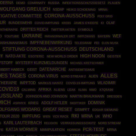
DERNA
DEMO
COMIRNATY
RUSSIA
INFEKTIONSSCHUTZGESETZ
PLAUEN
WOLFGANG GREULICH
NSDAP
HEIKO SCHOENING
MRNA-
CORONA-AUSSCHUSS
TIGATIVE COMMITTEE
POLY GRID
OUR
BUNDESWEHR
OLAF
COVID-IMPFUNG
JAMES O'KEEFE
KI
KREBS
DRITTES REICH
NTHERAPIE
TWITTER AKTEN
SYMBOLS
UKRAINE
WEF
O
YOUTUBE
IMPFZWANG
BAYERN
PARANORMALER ORT
IMPFNEBENWIRKUNG
ANSHUMANISMUS
TELEGRAM
PEI
ELON MUSK
STIFTUNG CORONA-AUSSCHUSS
DEUTSCHLAND
HIGH NOON
FF
NATO-AKTE
ESOTERIC
NEW WORLD ORDER
GEISTER
FSTOFF
MYSTERY KURZMELDUNGEN
MICHAEL KRETSCHMER
DATENARCHE
OBERT HABECK
GEIST
ANTISEMITISMUS
DES TAGES
ALLES
CORONA VIRUS
ALIEN
NORD STREAM 2
THERAPIE
IMPFTOD
WLADIMIR
MARKUS HAINTZ
COVID-19-IMPFUNG
COVID19
AFRIKA
CALMING
ALIENS
LEAK
NWO
X7Q5A96
KLIMA
USSLAND
JOHNSON AND JOHNSON
MARTIN BRAUKMANN
DRESDEN
MICH
DOMINIK
ADOLF HITLER
KRIEG
ASPHYX
SKEPTIKER
OLFGANG WODARG
GREAT RESET
GEIMPFT
EDGAR SIEMUND
RKI
MRNA
WHO
TOUR 2020
IMPFUNG
UK
VCV RACK
WIEN
KARL LAUTERBACH
S
VERFASSUNGSSCHUTZ
NORD STREAM
RELIGION
PCR-TEST
KATJA WÖRMER
MANIPULATION
MRNA
FE
HORROR