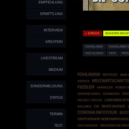
EMPFEHLUNG
ERMITTLUNG
INTERVIEW
« ZURÜCK
BIGHORN MOUN
KREATION
KANDELABER
KANDELABER 
NAZCALINIEN
OHIO
PER
LIVESTREAM
MEDIUM
POHLMANN
RKI-FILES
NEW 
WELTWIRTSCHAFT
ASPHYX
SONDERMELDUNG
FIEDLER
AHRWEILER
ROBERT K
GEL
UKRAINE-KRIEG
SCHWEDEN
STATUS
LUMUMBAS AFR
PROJECT VERITAS
CIA
BEATE BAHNER
BALLWEG
CORONA INFOTOUR
BUS
TERMIN
GENTHERAPIE NEBENWIRKUNGE
TEST
MEDIZINISCHE MAS
VON DAENIKEN