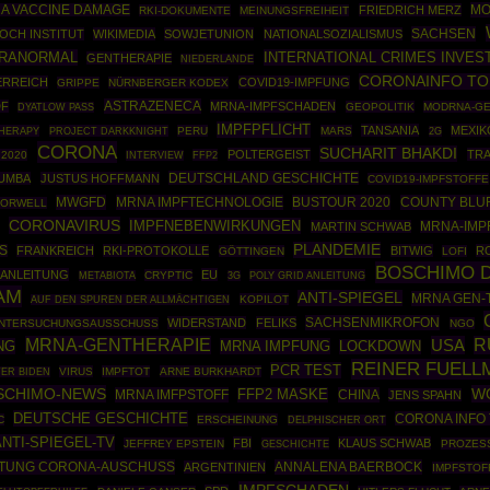
MO
A VACCINE DAMAGE
FRIEDRICH MERZ
RKI-DOKUMENTE
MEINUNGSFREIHEIT
SACHSEN
OCH INSTITUT
WIKIMEDIA
SOWJETUNION
NATIONALSOZIALISMUS
RANORMAL
INTERNATIONAL CRIMES INVES
GENTHERAPIE
NIEDERLANDE
CORONAINFO T
ERREICH
COVID19-IMPFUNG
GRIPPE
NÜRNBERGER KODEX
ASTRAZENECA
DF
MRNA-IMPFSCHADEN
GEOPOLITIK
MODRNA-GE
DYATLOW PASS
IMPFPFLICHT
TANSANIA
MEXIK
HERAPY
PROJECT DARKKNIGHT
PERU
MARS
2G
CORONA
SUCHARIT BHAKDI
POLTERGEIST
TR
2020
FFP2
INTERVIEW
DEUTSCHLAND GESCHICHTE
MUMBA
JUSTUS HOFFMANN
COVID19-IMPFSTOFFE
MWGFD
MRNA IMPFTECHNOLOGIE
BUSTOUR 2020
COUNTY BLU
ORWELL
CORONAVIRUS
IMPFNEBENWIRKUNGEN
MARTIN SCHWAB
MRNA-IMP
PLANDEMIE
S
FRANKREICH
RKI-PROTOKOLLE
BITWIG
R
GÖTTINGEN
LOFI
BOSCHIMO 
 ANLEITUNG
EU
CRYPTIC
POLY GRID ANLEITUNG
METABIOTA
3G
AM
ANTI-SPIEGEL
MRNA GEN-
KOPILOT
AUF DEN SPUREN DER ALLMÄCHTIGEN
SACHSENMIKROFON
WIDERSTAND
FELIKS
UNTERSUCHUNGSAUSSCHUSS
NGO
MRNA-GENTHERAPIE
USA
R
NG
MRNA IMPFUNG
LOCKDOWN
REINER FUELL
PCR TEST
VIRUS
IMPFTOT
ARNE BURKHARDT
ER BIDEN
SCHIMO-NEWS
W
MRNA IMFPSTOFF
FFP2 MASKE
CHINA
JENS SPAHN
DEUTSCHE GESCHICHTE
CORONA INFO 
C
ERSCHEINUNG
DELPHISCHER ORT
ANTI-SPIEGEL-TV
FBI
KLAUS SCHWAB
JEFFREY EPSTEIN
GESCHICHTE
PROZES
FTUNG CORONA-AUSCHUSS
ANNALENA BAERBOCK
ARGENTINIEN
IMPFSTOF