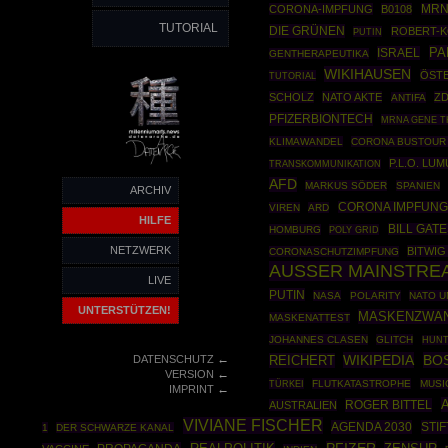
CORONA-IMPFUNG
B0108
MRN
TUTORIAL
DIE GRÜNEN
ROBERT-K
PUTIN
PA
ISRAEL
GENTHERAPEUTIKA
WIKIHAUSEN
ÖST
TUTORIAL
SCHOLZ
NATO AKTE
Z
ANTIFA
PFIZERBIONTECH
MRNA GENE T
KLIMAWANDEL
CORONA BUSTOUR 
P.L.O. LU
TRANSKOMMUNIKATION
AFD
MARKUS SÖDER
SPANIEN
ARCHIV
CORONA IMPFUNG
VIREN
ARD
HILFE
BILL GATE
HOMBURG
POLY GRID
NETZWERK
BITWIG
CORONASCHUTZIMPFUNG
AUSSER MAINSTRE
LIVE
PUTIN
NASA
POLARITY
NATO 
UNTERSTÜTZEN!
MASKENZWA
MASKENATTEST
JOHANNES CLASEN
GLITCH
HUNT
←
WIKIPEDIA
BO
DATENSCHUTZ
REICHERT
←
VERSION
TÜRKEI
FLUTKATASTROPHE
MUSI
←
IMPRINT
ROGER BITTEL
AUSTRALIEN
VIVIANE FISCHER
AGENDA 2030
STI
1
DER SCHWARZE KANAL